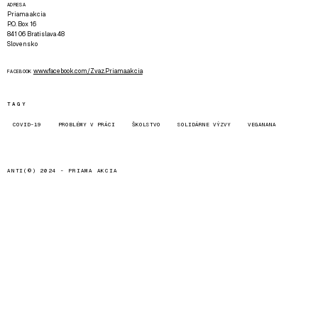
ADRESA
Priama akcia
P.O. Box 16
841 06 Bratislava 48
Slovensko
www.facebook.com/Zvaz.Priama.akcia
FACEBOOK
TAGY
COVID-19
PROBLÉMY V PRÁCI
ŠKOLSTVO
SOLIDÁRNE VÝZVY
VEGANANA
ANTI(©) 2024 -
PRIAMA AKCIA