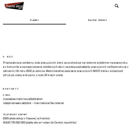
ČLÁNKY
ĎALŠIE SPRÁVY
O NÁS
Priama akcia je solidárny zväz pracujúcich, ktorý sa sústreďuje na riešenie problémov na pracovisku
a v komunite, a na organizovanie solidárnych akcií za práva a požiadavky pracujúcich na Slovensku aj v
zahraničí. Od roku 2000 je sekciou Medzinárodnej asociácie pracujúcich (MAP), ktorá v súčasnosti
združuje zväzy a skupiny z vyše 20 krajín sveta.
KONTAKTY
E-MAIL
zvazpa(zavináč)riseup(bodka)net
is(at)priamaakcia(dot)sk - International Secretariat
TELEFONICKÝ KONTAKT
(SMS alebo odkaz v hlasovej schránke):
00420 735 082 065 (platby ako pri volaní do Českej republiky)