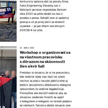
konkurzný správca dali za pravdu, firma
Falco Engineering Slovakia, s.r.o. v
Košiciach peniaze neposielala. Koncom
roka 2023 sa preto obrátil na nás s
prosbou o pomoc. Dohodli sme si spoločný
postup a už po prvej akcii sa dostavil
výsledok – po pár dňoch mal dlžných
2047,38 € na účte.
25. MARCA 2025
Workshop o organizovaní sa
na vlastnom pracovisku
s dôrazom na skúsenosti
žien a kvír ľudí
Predstav si situáciu, že si na pracovisku,
kde vedenie stále viac tlačí na výkon,
nechce za prácu navyše platiť a ešte aj
došlo k sexuálnemu obťažovaniu kolegyne
zákazníkom, čo vedenie bagatelizuje.
Premýšľaš, ako donútiť vedenie, aby sa
situáciou zaoberalo. Snažíš sa spojiť
s kolegyňami a kolegami, no nemáš podporu
od všetkých. Takúto a ďalšie situácie sme