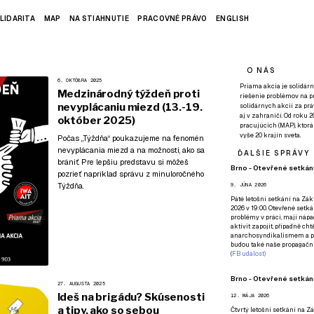
LIDARITA
MAP
NA STIAHNUTIE
PRACOVNÉ PRÁVO
ENGLISH
O NÁS
6. OKTÓBRA 2025
Priama akcia je solidárn
Medzinárodný týždeň proti
riešenie problémov na p
nevyplácaniu miezd (13.-19.
solidárnych akcií za pr
aj v zahraničí. Od roku 
október 2025)
pracujúcich (MAP), ktor
vyše 20 krajín sveta.
Počas „Týždňa“ poukazujeme na fenomén
nevyplácania miezd a na možnosti, ako sa
ĎALŠIE SPRÁVY
brániť. Pre lepšiu predstavu si môžeš
Brno - Otevřené setkání
pozrieť napríklad
správu z minuloročného
Týždňa
.
9. JÚNA 2026
Páté
letošní setkání na Zákl
2026 v 19:00. Otevřené setká
problémy v práci, mají nápad
aktivit zapojit, případně ch
anarchosyndikalismem a poz
budou také naše propagační
(
FB událost
)
Brno - Otevřené setkání
27. AUGUSTA 2025
Ideš na brigádu? Skúsenosti
12. MÁJA 2026
a tipy, ako so sebou
Čtvrtý
letošní setkání na Zák