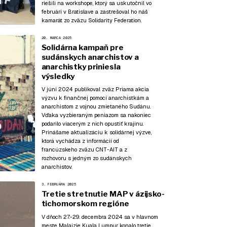
riešili na workshope, ktorý sa uskutočnil vo
februári v Bratislave a zastrešoval ho náš
kamarát zo zväzu Solidarity Federation.
20. MARCA 2025
Solidárna kampaň pre
sudánskych anarchistov a
anarchistky priniesla
výsledky
V júni 2024 publikoval zväz Priama akcia
výzvu
k finančnej pomoci anarchistkám a
anarchistom z vojnou zmietaného Sudánu.
Vďaka vyzbieraným peniazom sa nakoniec
podarilo viacerým z nich opustiť krajinu.
Prinášame aktualizáciu k solidárnej výzve,
ktorá vychádza z
informácií
od
francúzskeho zväzu CNT-AIT a z
rozhovoru
s jedným zo sudánskych
anarchistov.
3. FEBRUÁRA 2025
Tretie stretnutie MAP v ázijsko-
tichomorskom regióne
V dňoch 27.-29. decembra 2024 sa v hlavnom
meste Malajzie Kuala Lumpur konalo tretie