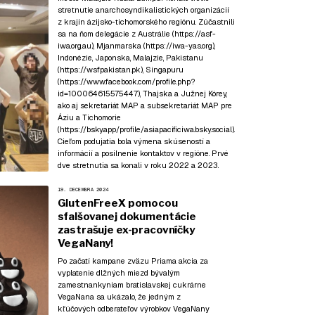
stretnutie anarchosyndikalistických organizácií
z krajín ázijsko-tichomorského regiónu. Zúčastnili
sa na ňom delegácie z Austrálie (
https://asf-
iwa.org.au
), Mjanmarska (
https://iwa-yas.org
),
Indonézie, Japonska, Malajzie, Pakistanu
(
https://wsfpakistan.pk
), Singapuru
(
https://www.facebook.com/profile.php?
id=100064615575447
), Thajska a Južnej Kórey,
ako aj sekretariát MAP a subsekretariát MAP pre
Áziu a Tichomorie
(
https://bsky.app/profile/asiapacificiwa.bsky.social
).
Cieľom podujatia bola výmena skúseností a
informácií a posilnenie kontaktov v regióne. Prvé
dve stretnutia sa konali v roku
2022
a
2023
.
19. DECEMBRA 2024
GlutenFreeX pomocou
sfalšovanej dokumentácie
zastrašuje ex-pracovníčky
VegaNany!
Po začatí kampane zväzu Priama akcia za
vyplatenie dlžných miezd bývalým
zamestnankyniam bratislavskej cukrárne
VegaNana sa ukázalo, že jedným z
kľúčových odberateľov výrobkov VegaNany