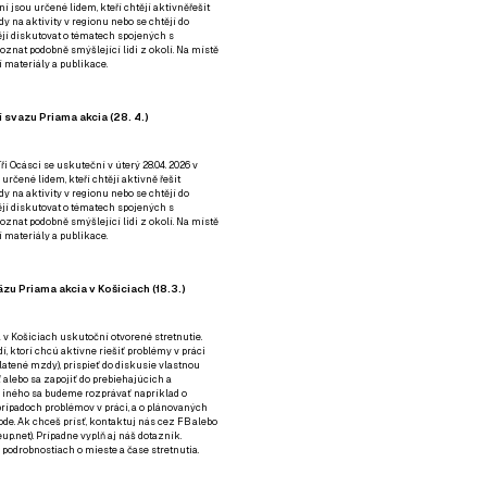
ní jsou určené lidem, kteří chtějí aktivněřešit
y na aktivity v regionu nebo se chtějí do
tějí diskutovat o tématech spojených s
nat podobně smýšlející lidi z okolí. Na místě
 materiály a publikace.
 svazu Priama akcia (28. 4.)
i Ocásci se uskuteční v úterý 28.04. 2026 v
 určené lidem, kteří chtějí aktivně řešit
y na aktivity v regionu nebo se chtějí do
tějí diskutovat o tématech spojených s
nat podobně smýšlející lidi z okolí. Na místě
 materiály a publikace.
zu Priama akcia v Košiciach (18.3.)
a v Košiciach uskutoční otvorené stretnutie.
í, ktorí chcú aktívne riešiť problémy v práci
platené mzdy), prispieť do diskusie vlastnou
alebo sa zapojiť do prebiehajúcich a
 iného sa budeme rozprávať napríklad o
rípadoch problémov v práci, a o plánovaných
de. Ak chceš prísť, kontaktuj nás cez
FB
alebo
up.net). Prípadne
vyplň aj náš dotazník
.
odrobnostiach o mieste a čase stretnutia.