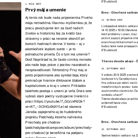
(
FB událost
)
1. MÁJA 2025
Prvý máj a umenie
Brno - Otevřené setkání
Aj tento rok bude naša pripomienka Prvého
13. OKTÓBRA 2025
mája netradičná. Hlavnou myšlienkou je, že
Listopadové letošní setkání
prácu považujeme len za časť našich
14. 10. 2025 v 19:00. Otevřen
životov a historický boj za kratší čas
řešit problémy v práci, mají
strávený v práci sa nesmie skončiť pri
aktivit zapojit, případně ch
anarchosyndikalismem a poz
ôsmich hodinách denne. V tomto – aj v
budou také naše propagační
akomkoľvek lepšom svete – je to
(
FB událost
)
jednoducho priveľa. Čo s tým má umenie?
Dosť. Napríklad to, že často vzniká, rovnako
Títeres desde abajo - Č
ako naše boje, práve z pocitov nasratosti a
19. SEPTEMBRA 2025
nespravodlivosti. Tohtoročný Prvý máj si
preto pripomíname ako symbol boja, ktorý
V sobotu 20. 9. 2025 zveme d
loutkové hry Čarodějnice a 
prekračuje hranice diktované štátom a
Hra zobrazuje státní násilí
kapitalizmom, a to aj v umení. Príkladov
metaforických postav: katol
takéhoto postoja v umení je veľa. Dnes sme
soukromého vlastnictví. Čar
svobodu uhájit?
vybrali slam poetry vystúpenie (nielen) o
Títeres desde abajo je poli
práci (
https://youtu.be/7_GLVJxREQk?
je (téměř) beze zlov.
si=iKT_-3t3HGz9dXYLe
) od slamera
(
FB událost
)
Jánoša zapojeného aj do hudobného
projektu Podchody, ktorého nahrávka
Brno - Otevřené setkán
Priechody pre chodcov
(podchody.bandcamp.com/album/priechody-
19. SEPTEMBRA 2025
pre-chodcov) je benefičná na podporu
Sedmé letošní setkání na Z