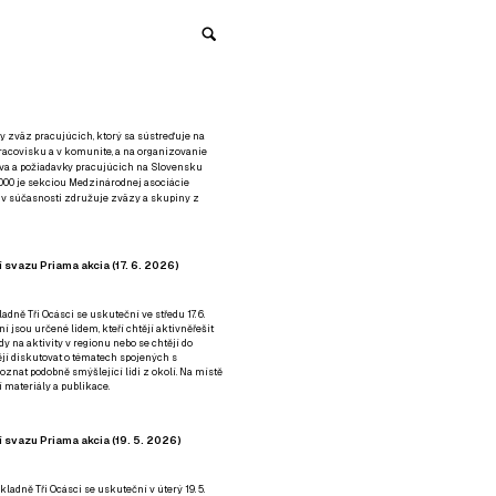
y zväz pracujúcich, ktorý sa sústreďuje na
racovisku a v komunite, a na organizovanie
áva a požiadavky pracujúcich na Slovensku
2000 je sekciou Medzinárodnej asociácie
á v súčasnosti združuje zväzy a skupiny z
 svazu Priama akcia (17. 6. 2026)
adně Tři Ocásci se uskuteční ve středu 17. 6.
ní jsou určené lidem, kteří chtějí aktivněřešit
y na aktivity v regionu nebo se chtějí do
tějí diskutovat o tématech spojených s
nat podobně smýšlející lidi z okolí. Na místě
 materiály a publikace.
 svazu Priama akcia (19. 5. 2026)
ladně Tři Ocásci se uskuteční v úterý 19. 5.