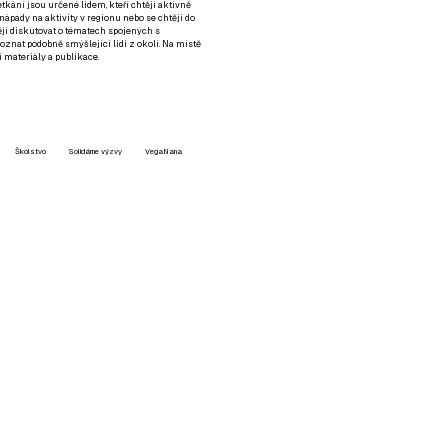
setkání jsou určené lidem, kteří chtějí aktivně
 nápady na aktivity v regionu nebo se chtějí do
tějí diskutovat o tématech spojených s
nat podobně smýšlející lidi z okolí. Na místě
 materiály a publikace.
Školstvo
Solidárne výzvy
VegaNana