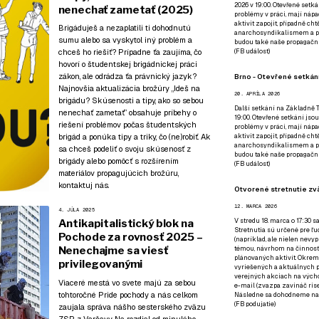
2026 v 19:00. Otevřené setká
nenechať zametať (2025)
problémy v práci, mají nápad
aktivit zapojit, případně ch
Brigáduješ a nezaplatili ti dohodnutú
anarchosyndikalismem a poz
sumu alebo sa vyskytol iný problém a
budou také naše propagační
chceš ho riešiť? Prípadne ťa zaujíma, čo
(
FB událost
)
hovorí o študentskej brigádnickej práci
zákon, ale odrádza ťa právnický jazyk?
Brno - Otevřené setkání
Najnovšia aktualizácia brožúry „Ideš na
20. APRÍLA 2026
brigádu? Skúsenosti a tipy, ako so sebou
Další setkání na Základně Tř
nenechať zametať” obsahuje príbehy o
19:00. Otevřené setkání jsou
riešení problémov počas študentských
problémy v práci, mají nápad
brigád a ponúka tipy a triky, čo (ne)robiť. Ak
aktivit zapojit, případně ch
anarchosyndikalismem a poz
sa chceš podeliť o svoju skúsenosť z
budou také naše propagační
brigády alebo pomôcť s rozšírením
(
FB událost
)
materiálov propagujúcich brožúru,
kontaktuj nás.
Otvorené stretnutie zvä
12. MARCA 2026
4. JÚLA 2025
V stredu 18. marca o 17:30 s
Antikapitalistický blok na
Stretnutia sú určené pre ľud
Pochode za rovnosť 2025 –
(napríklad, ale nielen nevy
Nenechajme sa viesť
témou, návrhom na činnosť 
plánovaných aktivít. Okrem
privilegovanými
vyriešených a aktuálnych p
verejných akciach na výcho
Viaceré mestá vo svete majú za sebou
e-mail (zvazpa zavináč rise
tohtoročné Pride pochody a nás celkom
Následne sa dohodneme na p
(
FB podujatie
)
zaujala správa nášho sesterského zväzu
ZSP z Varšavy. Na rozdiel od minulého