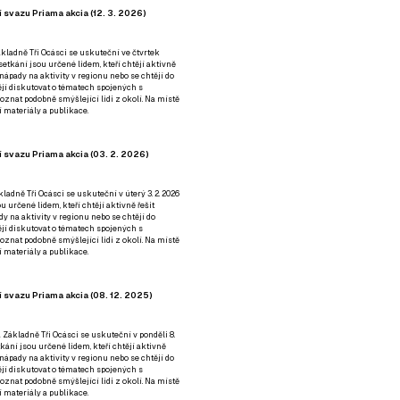
 svazu Priama akcia (12. 3. 2026)
kladně Tři Ocásci se uskuteční ve čtvrtek
é setkání jsou určené lidem, kteří chtějí aktivně
 nápady na aktivity v regionu nebo se chtějí do
tějí diskutovat o tématech spojených s
nat podobně smýšlející lidi z okolí. Na místě
 materiály a publikace.
 svazu Priama akcia (03. 2. 2026)
ladně Tři Ocásci se uskuteční v úterý 3. 2. 2026
ou určené lidem, kteří chtějí aktivně řešit
y na aktivity v regionu nebo se chtějí do
tějí diskutovat o tématech spojených s
nat podobně smýšlející lidi z okolí. Na místě
 materiály a publikace.
 svazu Priama akcia (08. 12. 2025)
 Základně Tři Ocásci se uskuteční v ponděli 8.
etkání jsou určené lidem, kteří chtějí aktivně
 nápady na aktivity v regionu nebo se chtějí do
tějí diskutovat o tématech spojených s
nat podobně smýšlející lidi z okolí. Na místě
 materiály a publikace.