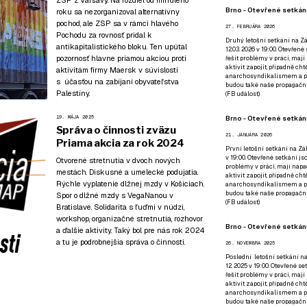
Brno - Otevřené setkání
roku sa nezorganizoval
alternatívny
pochod
, ale ZSP sa v rámci hlavého
27. FEBRUÁRA 2026
Pochodu za rovnosť pridal k
Druhý letošní setkání na Zá
antikapitalistického bloku. Ten upútal
12.03. 2026 v 19:00. Otevřen
pozornosť hlavne priamou akciou proti
řešit problémy v práci, mají
aktivit zapojit, případně ch
aktivitám firmy Maersk v súvislosti
anarchosyndikalismem a poz
s účasťou na zabíjaní obyvateľstva
budou také naše propagační
Palestíny.
(
FB událost
)
19. MÁJA 2025
Brno - Otevřené setkání
Správa o činnosti zväzu
21. JANUÁRA 2026
Priama akcia za rok 2024
První letošní setkání na Zák
v 19:00. Otevřené setkání js
Otvorené stretnutia v dvoch nových
problémy v práci, mají nápad
mestách. Diskusné a umelecké podujatia.
aktivit zapojit, případně ch
Rýchle vyplatenie dlžnej mzdy v Košiciach.
anarchosyndikalismem a poz
budou také naše propagační
Spor o dlžné mzdy s VegaNanou v
(
FB událost
)
Bratislave. Solidarita s ľuďmi v núdzi,
workshop, organizačné stretnutia, rozhovor
Brno - Otevřené setkání
a ďalšie aktivity. Taký bol pre nás rok 2024
a tu je podrobnejšia správa o činnosti.
26. NOVEMBRA 2025
Poslední letošní setkání na
12. 2025 v 19:00. Otevřené s
řešit problémy v práci, mají
aktivit zapojit, případně ch
anarchosyndikalismem a poz
budou také naše propagační