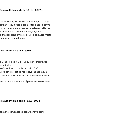
 svazu Priama akcia (10. 14. 2025)
 na Základně Tři Ocásci se uskuteční v úterý
é setkání jsou určené lidem, kteří chtějí aktivně
 nápady na aktivity v regionu nebo se chtějí do
tějí diskutovat o tématech spojených s
nat podobně smýšlející lidi z okolí. Na místě
 materiály a publikace.
arodějnice a pan Kryštof
o Brna, kde se v Sibiři uskuteční představení
pan Kryštof.
 ve Španělsku prostřednictvím čtyř
ické církve, justice, represivního aparátu a
odějnice s nimi bojuje – ale podaří se jí svou
tické loutkové divadlo ze Španělska. Představení
í svazu Priama akcia (23.9.2025)
ákladně Tři Ocásci se uskuteční ve uterý