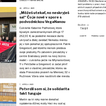
zväzu Priama akcia.
23.9.2025 v 19:00. Otevřené 
řešit problémy v práci, mají
aktivit zapojit, případně ch
10. APRÍLA 2025
anarchosyndikalismem a poz
„Môžeš utekať, no neskryješ
budou také naše propagační
sa!“ Čo je nové v spore s
(
FB událost
)
podvodníckou VegaNanou
ĎALŠIE >>
Cukrárke Kataríne Podhorovej, ktorá
TAGY
bývalým zamestnankyniam dlhuje 17
252,30 €, sa posledné mesiace darilo
covid-19
Problémy v práci
ukrývať a ďalej zarábať. Nemalou mierou
jej v tom pomáhal jej spolupracovník Patrik
Gregorovič, pod ktorého menom predáva
svoje produkty. Po zatvorení prevádzky v
centre Bratislavy prešli na nový biznis
model – cukrárka pečie na Mlynarovičovej
11 v Petržalke a Gregorovič si začal plniť
svoj sen o vlastnej prevádzke, ktorou sa
stala Prievozská piváreň na Mierovej 32 v
Ružinove. Včera sme navštívili obe miesta.
7. APRÍLA 2025
Potvrdil som si, že solidarita
fakt funguje
Martin sa tri roky márne domáhal
vyplatenia dlžnej mzdy. Hoci mu súd aj