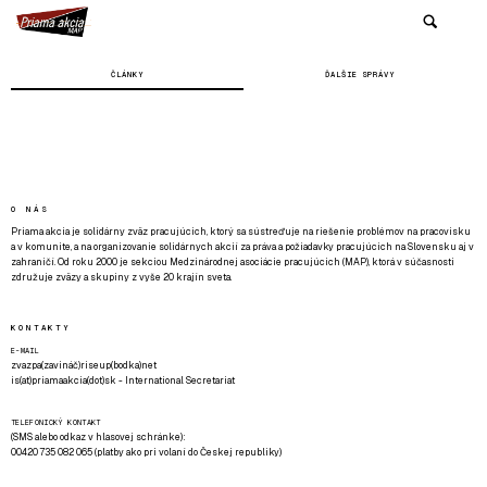
ČLÁNKY
ĎALŠIE SPRÁVY
O NÁS
Priama akcia je solidárny zväz pracujúcich, ktorý sa sústreďuje na riešenie problémov na pracovisku
a v komunite, a na organizovanie solidárnych akcií za práva a požiadavky pracujúcich na Slovensku aj v
zahraničí. Od roku 2000 je sekciou Medzinárodnej asociácie pracujúcich (MAP), ktorá v súčasnosti
združuje zväzy a skupiny z vyše 20 krajín sveta.
KONTAKTY
E-MAIL
zvazpa(zavináč)riseup(bodka)net
is(at)priamaakcia(dot)sk - International Secretariat
TELEFONICKÝ KONTAKT
(SMS alebo odkaz v hlasovej schránke):
00420 735 082 065 (platby ako pri volaní do Českej republiky)