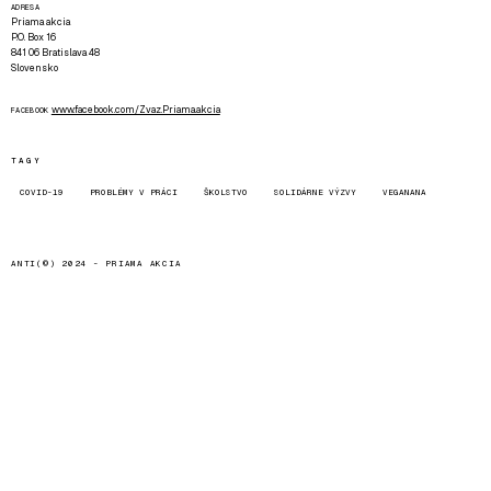
ADRESA
Priama akcia
P.O. Box 16
841 06 Bratislava 48
Slovensko
www.facebook.com/Zvaz.Priama.akcia
FACEBOOK
TAGY
COVID-19
PROBLÉMY V PRÁCI
ŠKOLSTVO
SOLIDÁRNE VÝZVY
VEGANANA
ANTI(©) 2024 -
PRIAMA AKCIA