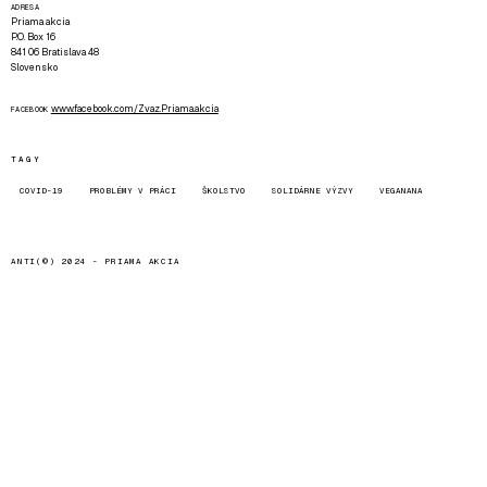
ADRESA
Priama akcia
P.O. Box 16
841 06 Bratislava 48
Slovensko
www.facebook.com/Zvaz.Priama.akcia
FACEBOOK
TAGY
COVID-19
PROBLÉMY V PRÁCI
ŠKOLSTVO
SOLIDÁRNE VÝZVY
VEGANANA
ANTI(©) 2024 -
PRIAMA AKCIA