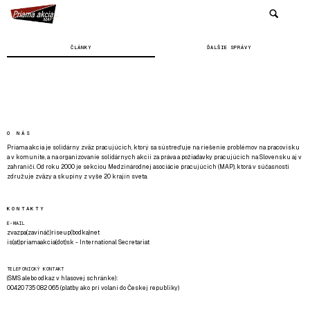
ČLÁNKY
ĎALŠIE SPRÁVY
O NÁS
Priama akcia je solidárny zväz pracujúcich, ktorý sa sústreďuje na riešenie problémov na pracovisku
a v komunite, a na organizovanie solidárnych akcií za práva a požiadavky pracujúcich na Slovensku aj v
zahraničí. Od roku 2000 je sekciou Medzinárodnej asociácie pracujúcich (MAP), ktorá v súčasnosti
združuje zväzy a skupiny z vyše 20 krajín sveta.
KONTAKTY
E-MAIL
zvazpa(zavináč)riseup(bodka)net
is(at)priamaakcia(dot)sk - International Secretariat
TELEFONICKÝ KONTAKT
(SMS alebo odkaz v hlasovej schránke):
00420 735 082 065 (platby ako pri volaní do Českej republiky)