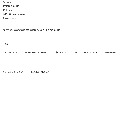
ADRESA
Priama akcia
P.O. Box 16
841 06 Bratislava 48
Slovensko
www.facebook.com/Zvaz.Priama.akcia
FACEBOOK
TAGY
COVID-19
PROBLÉMY V PRÁCI
ŠKOLSTVO
SOLIDÁRNE VÝZVY
VEGANANA
ANTI(©) 2024 -
PRIAMA AKCIA