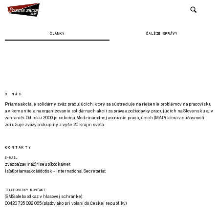
ČLÁNKY
ĎALŠIE SPRÁVY
O NÁS
Priama akcia je solidárny zväz pracujúcich, ktorý sa sústreďuje na riešenie problémov na pracovisku
a v komunite, a na organizovanie solidárnych akcií za práva a požiadavky pracujúcich na Slovensku aj v
zahraničí. Od roku 2000 je sekciou Medzinárodnej asociácie pracujúcich (MAP), ktorá v súčasnosti
združuje zväzy a skupiny z vyše 20 krajín sveta.
KONTAKTY
E-MAIL
zvazpa(zavináč)riseup(bodka)net
is(at)priamaakcia(dot)sk - International Secretariat
TELEFONICKÝ KONTAKT
(SMS alebo odkaz v hlasovej schránke):
00420 735 082 065 (platby ako pri volaní do Českej republiky)