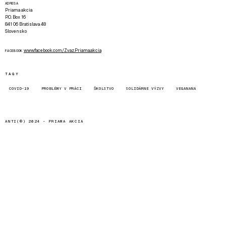
ADRESA
Priama akcia
P.O. Box 16
841 06 Bratislava 48
Slovensko
www.facebook.com/Zvaz.Priama.akcia
FACEBOOK
TAGY
COVID-19
PROBLÉMY V PRÁCI
ŠKOLSTVO
SOLIDÁRNE VÝZVY
VEGANANA
ANTI(©) 2024 -
PRIAMA AKCIA