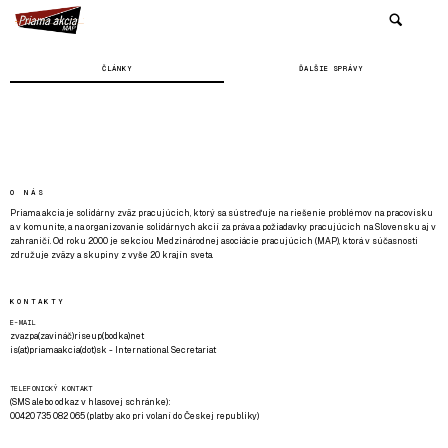
ČLÁNKY
ĎALŠIE SPRÁVY
O NÁS
Priama akcia je solidárny zväz pracujúcich, ktorý sa sústreďuje na riešenie problémov na pracovisku
a v komunite, a na organizovanie solidárnych akcií za práva a požiadavky pracujúcich na Slovensku aj v
zahraničí. Od roku 2000 je sekciou Medzinárodnej asociácie pracujúcich (MAP), ktorá v súčasnosti
združuje zväzy a skupiny z vyše 20 krajín sveta.
KONTAKTY
E-MAIL
zvazpa(zavináč)riseup(bodka)net
is(at)priamaakcia(dot)sk - International Secretariat
TELEFONICKÝ KONTAKT
(SMS alebo odkaz v hlasovej schránke):
00420 735 082 065 (platby ako pri volaní do Českej republiky)