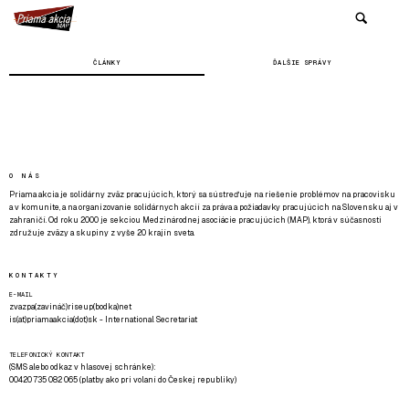
ČLÁNKY
ĎALŠIE SPRÁVY
O NÁS
Priama akcia je solidárny zväz pracujúcich, ktorý sa sústreďuje na riešenie problémov na pracovisku
a v komunite, a na organizovanie solidárnych akcií za práva a požiadavky pracujúcich na Slovensku aj v
zahraničí. Od roku 2000 je sekciou Medzinárodnej asociácie pracujúcich (MAP), ktorá v súčasnosti
združuje zväzy a skupiny z vyše 20 krajín sveta.
KONTAKTY
E-MAIL
zvazpa(zavináč)riseup(bodka)net
is(at)priamaakcia(dot)sk - International Secretariat
TELEFONICKÝ KONTAKT
(SMS alebo odkaz v hlasovej schránke):
00420 735 082 065 (platby ako pri volaní do Českej republiky)