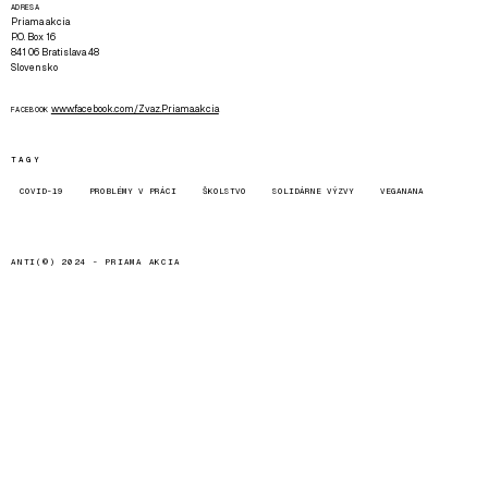
ADRESA
Priama akcia
P.O. Box 16
841 06 Bratislava 48
Slovensko
www.facebook.com/Zvaz.Priama.akcia
FACEBOOK
TAGY
COVID-19
PROBLÉMY V PRÁCI
ŠKOLSTVO
SOLIDÁRNE VÝZVY
VEGANANA
ANTI(©) 2024 -
PRIAMA AKCIA