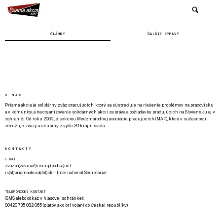
ČLÁNKY
ĎALŠIE SPRÁVY
O NÁS
Priama akcia je solidárny zväz pracujúcich, ktorý sa sústreďuje na riešenie problémov na pracovisku
a v komunite, a na organizovanie solidárnych akcií za práva a požiadavky pracujúcich na Slovensku aj v
zahraničí. Od roku 2000 je sekciou Medzinárodnej asociácie pracujúcich (MAP), ktorá v súčasnosti
združuje zväzy a skupiny z vyše 20 krajín sveta.
KONTAKTY
E-MAIL
zvazpa(zavináč)riseup(bodka)net
is(at)priamaakcia(dot)sk - International Secretariat
TELEFONICKÝ KONTAKT
(SMS alebo odkaz v hlasovej schránke):
00420 735 082 065 (platby ako pri volaní do Českej republiky)