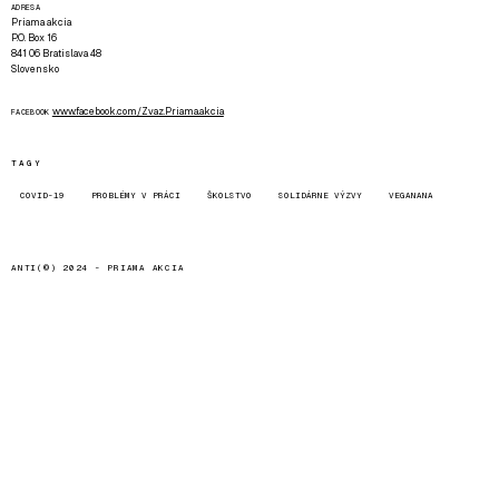
ADRESA
Priama akcia
P.O. Box 16
841 06 Bratislava 48
Slovensko
www.facebook.com/Zvaz.Priama.akcia
FACEBOOK
TAGY
COVID-19
PROBLÉMY V PRÁCI
ŠKOLSTVO
SOLIDÁRNE VÝZVY
VEGANANA
ANTI(©) 2024 -
PRIAMA AKCIA