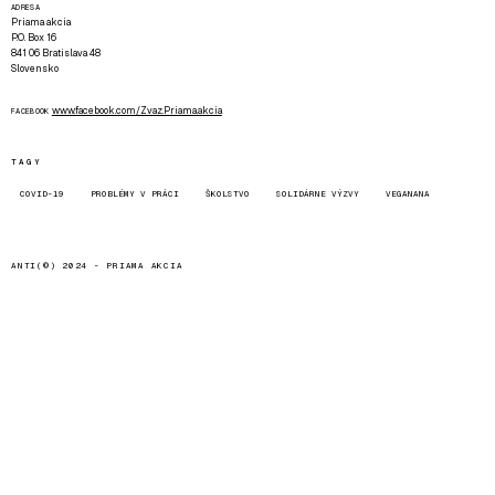
ADRESA
Priama akcia
P.O. Box 16
841 06 Bratislava 48
Slovensko
www.facebook.com/Zvaz.Priama.akcia
FACEBOOK
TAGY
COVID-19
PROBLÉMY V PRÁCI
ŠKOLSTVO
SOLIDÁRNE VÝZVY
VEGANANA
ANTI(©) 2024 -
PRIAMA AKCIA