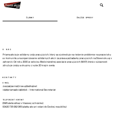
ČLÁNKY
ĎALŠIE SPRÁVY
O NÁS
Priama akcia je solidárny zväz pracujúcich, ktorý sa sústreďuje na riešenie problémov na pracovisku
a v komunite, a na organizovanie solidárnych akcií za práva a požiadavky pracujúcich na Slovensku aj v
zahraničí. Od roku 2000 je sekciou Medzinárodnej asociácie pracujúcich (MAP), ktorá v súčasnosti
združuje zväzy a skupiny z vyše 20 krajín sveta.
KONTAKTY
E-MAIL
zvazpa(zavináč)riseup(bodka)net
is(at)priamaakcia(dot)sk - International Secretariat
TELEFONICKÝ KONTAKT
(SMS alebo odkaz v hlasovej schránke):
00420 735 082 065 (platby ako pri volaní do Českej republiky)