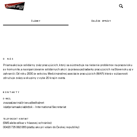
ČLÁNKY
ĎALŠIE SPRÁVY
O NÁS
Priama akcia je solidárny zväz pracujúcich, ktorý sa sústreďuje na riešenie problémov na pracovisku
a v komunite, a na organizovanie solidárnych akcií za práva a požiadavky pracujúcich na Slovensku aj v
zahraničí. Od roku 2000 je sekciou Medzinárodnej asociácie pracujúcich (MAP), ktorá v súčasnosti
združuje zväzy a skupiny z vyše 20 krajín sveta.
KONTAKTY
E-MAIL
zvazpa(zavináč)riseup(bodka)net
is(at)priamaakcia(dot)sk - International Secretariat
TELEFONICKÝ KONTAKT
(SMS alebo odkaz v hlasovej schránke):
00420 735 082 065 (platby ako pri volaní do Českej republiky)