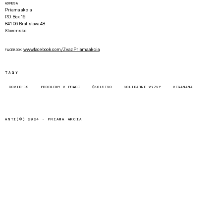
ADRESA
Priama akcia
P.O. Box 16
841 06 Bratislava 48
Slovensko
www.facebook.com/Zvaz.Priama.akcia
FACEBOOK
TAGY
COVID-19
PROBLÉMY V PRÁCI
ŠKOLSTVO
SOLIDÁRNE VÝZVY
VEGANANA
ANTI(©) 2024 -
PRIAMA AKCIA