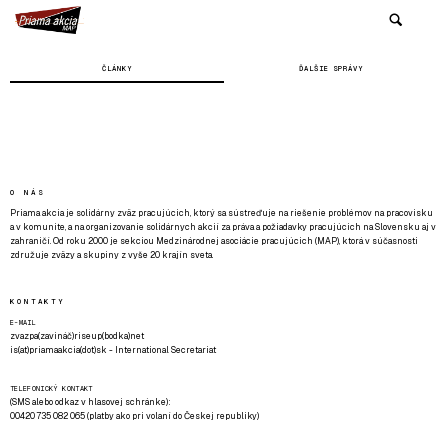
ČLÁNKY
ĎALŠIE SPRÁVY
O NÁS
Priama akcia je solidárny zväz pracujúcich, ktorý sa sústreďuje na riešenie problémov na pracovisku
a v komunite, a na organizovanie solidárnych akcií za práva a požiadavky pracujúcich na Slovensku aj v
zahraničí. Od roku 2000 je sekciou Medzinárodnej asociácie pracujúcich (MAP), ktorá v súčasnosti
združuje zväzy a skupiny z vyše 20 krajín sveta.
KONTAKTY
E-MAIL
zvazpa(zavináč)riseup(bodka)net
is(at)priamaakcia(dot)sk - International Secretariat
TELEFONICKÝ KONTAKT
(SMS alebo odkaz v hlasovej schránke):
00420 735 082 065 (platby ako pri volaní do Českej republiky)