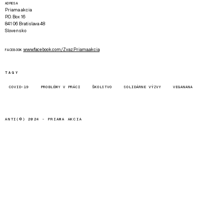
ADRESA
Priama akcia
P.O. Box 16
841 06 Bratislava 48
Slovensko
www.facebook.com/Zvaz.Priama.akcia
FACEBOOK
TAGY
COVID-19
PROBLÉMY V PRÁCI
ŠKOLSTVO
SOLIDÁRNE VÝZVY
VEGANANA
ANTI(©) 2024 -
PRIAMA AKCIA