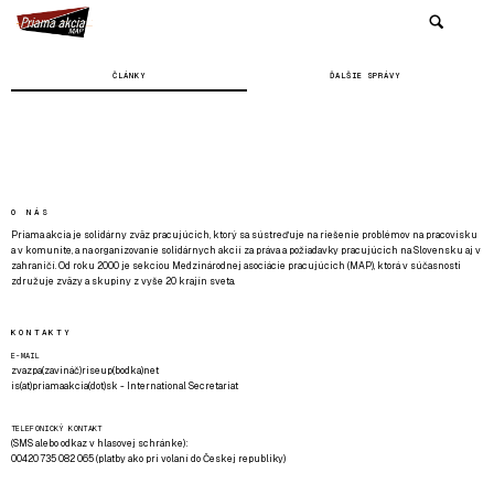
ČLÁNKY
ĎALŠIE SPRÁVY
O NÁS
Priama akcia je solidárny zväz pracujúcich, ktorý sa sústreďuje na riešenie problémov na pracovisku
a v komunite, a na organizovanie solidárnych akcií za práva a požiadavky pracujúcich na Slovensku aj v
zahraničí. Od roku 2000 je sekciou Medzinárodnej asociácie pracujúcich (MAP), ktorá v súčasnosti
združuje zväzy a skupiny z vyše 20 krajín sveta.
KONTAKTY
E-MAIL
zvazpa(zavináč)riseup(bodka)net
is(at)priamaakcia(dot)sk - International Secretariat
TELEFONICKÝ KONTAKT
(SMS alebo odkaz v hlasovej schránke):
00420 735 082 065 (platby ako pri volaní do Českej republiky)