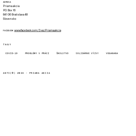
ADRESA
Priama akcia
P.O. Box 16
841 06 Bratislava 48
Slovensko
www.facebook.com/Zvaz.Priama.akcia
FACEBOOK
TAGY
COVID-19
PROBLÉMY V PRÁCI
ŠKOLSTVO
SOLIDÁRNE VÝZVY
VEGANANA
ANTI(©) 2024 -
PRIAMA AKCIA