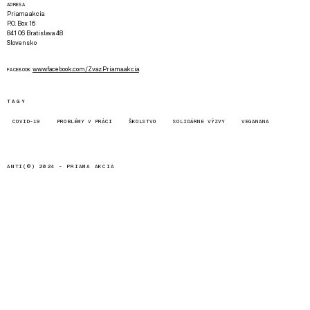
ADRESA
Priama akcia
P.O. Box 16
841 06 Bratislava 48
Slovensko
www.facebook.com/Zvaz.Priama.akcia
FACEBOOK
TAGY
COVID-19
PROBLÉMY V PRÁCI
ŠKOLSTVO
SOLIDÁRNE VÝZVY
VEGANANA
ANTI(©) 2024 -
PRIAMA AKCIA