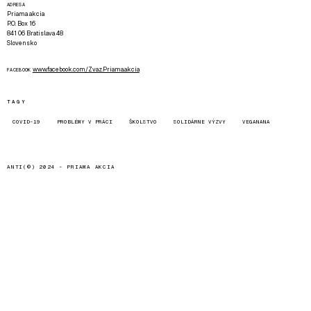
ADRESA
Priama akcia
P.O. Box 16
841 06 Bratislava 48
Slovensko
www.facebook.com/Zvaz.Priama.akcia
FACEBOOK
TAGY
COVID-19
PROBLÉMY V PRÁCI
ŠKOLSTVO
SOLIDÁRNE VÝZVY
VEGANANA
ANTI(©) 2024 -
PRIAMA AKCIA