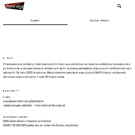
ČLÁNKY
ĎALŠIE SPRÁVY
O NÁS
Priama akcia je solidárny zväz pracujúcich, ktorý sa sústreďuje na riešenie problémov na pracovisku
a v komunite, a na organizovanie solidárnych akcií za práva a požiadavky pracujúcich na Slovensku aj v
zahraničí. Od roku 2000 je sekciou Medzinárodnej asociácie pracujúcich (MAP), ktorá v súčasnosti
združuje zväzy a skupiny z vyše 20 krajín sveta.
KONTAKTY
E-MAIL
zvazpa(zavináč)riseup(bodka)net
is(at)priamaakcia(dot)sk - International Secretariat
TELEFONICKÝ KONTAKT
(SMS alebo odkaz v hlasovej schránke):
00420 735 082 065 (platby ako pri volaní do Českej republiky)