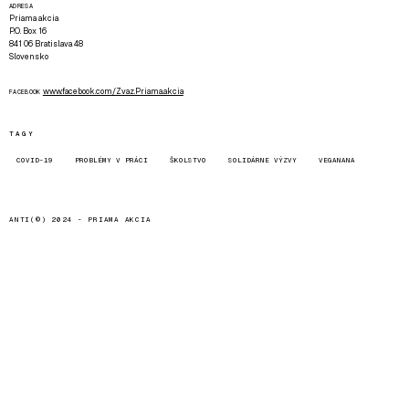
ADRESA
Priama akcia
P.O. Box 16
841 06 Bratislava 48
Slovensko
www.facebook.com/Zvaz.Priama.akcia
FACEBOOK
TAGY
COVID-19
PROBLÉMY V PRÁCI
ŠKOLSTVO
SOLIDÁRNE VÝZVY
VEGANANA
ANTI(©) 2024 -
PRIAMA AKCIA