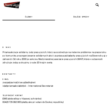
ČLÁNKY
ĎALŠIE SPRÁVY
O NÁS
Priama akcia je solidárny zväz pracujúcich, ktorý sa sústreďuje na riešenie problémov na pracovisku
a v komunite, a na organizovanie solidárnych akcií za práva a požiadavky pracujúcich na Slovensku aj v
zahraničí. Od roku 2000 je sekciou Medzinárodnej asociácie pracujúcich (MAP), ktorá v súčasnosti
združuje zväzy a skupiny z vyše 20 krajín sveta.
KONTAKTY
E-MAIL
zvazpa(zavináč)riseup(bodka)net
is(at)priamaakcia(dot)sk - International Secretariat
TELEFONICKÝ KONTAKT
(SMS alebo odkaz v hlasovej schránke):
00420 735 082 065 (platby ako pri volaní do Českej republiky)