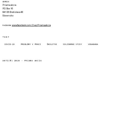
ADRESA
Priama akcia
P.O. Box 16
841 06 Bratislava 48
Slovensko
www.facebook.com/Zvaz.Priama.akcia
FACEBOOK
TAGY
COVID-19
PROBLÉMY V PRÁCI
ŠKOLSTVO
SOLIDÁRNE VÝZVY
VEGANANA
ANTI(©) 2024 -
PRIAMA AKCIA