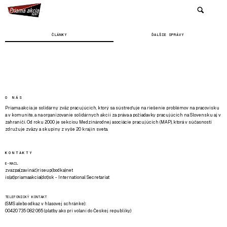
ČLÁNKY
ĎALŠIE SPRÁVY
O NÁS
Priama akcia je solidárny zväz pracujúcich, ktorý sa sústreďuje na riešenie problémov na pracovisku
a v komunite, a na organizovanie solidárnych akcií za práva a požiadavky pracujúcich na Slovensku aj v
zahraničí. Od roku 2000 je sekciou Medzinárodnej asociácie pracujúcich (MAP), ktorá v súčasnosti
združuje zväzy a skupiny z vyše 20 krajín sveta.
KONTAKTY
E-MAIL
zvazpa(zavináč)riseup(bodka)net
is(at)priamaakcia(dot)sk - International Secretariat
TELEFONICKÝ KONTAKT
(SMS alebo odkaz v hlasovej schránke):
00420 735 082 065 (platby ako pri volaní do Českej republiky)