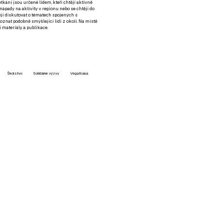
setkání jsou určené lidem, kteří chtějí aktivně
 nápady na aktivity v regionu nebo se chtějí do
tějí diskutovat o tématech spojených s
nat podobně smýšlející lidi z okolí. Na místě
 materiály a publikace.
Školstvo
Solidárne výzvy
VegaNana