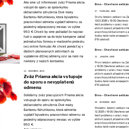
Ako sme už informovali
zväz Priama akcia
Brno - Otevřené setkání
vstúpil do sporu so správkyňou
27. FEBRUÁRA 2026
občianskeho združenia Divé maky
Barborou Kohútikovou, ktorá bývalému
Druhý letošní setkání na Zá
12.03. 2026 v 19:00. Otevřen
pracovníkovi odmieta vyplatiť odmenu za
řešit problémy v práci, mají
posledný odpracovaný mesiac vo výške
aktivit zapojit, případně ch
950 €. Chceli by sme požiadať čo najviac
anarchosyndikalismem a poz
budou také naše propagační
ľudí o zapojenie sa do tejto kampane zatiaľ
(
FB událost
)
jednoduchou formou e-mailového protestu
cez online formulár
. Ak chceš pomôcť aj v
Brno - Otevřené setkání
ďalších plánovaných aktivitách za
vyplatenie dlžnej odmeny, ozvi sa nám
na
21. JANUÁRA 2026
niektorý z našich kontaktov
.
První letošní setkání na Zák
v 19:00. Otevřené setkání js
problémy v práci, mají nápad
13. NOVEMBRA 2015
aktivit zapojit, případně ch
Zväz Priama akcia vstupuje
anarchosyndikalismem a poz
do sporu o nevyplatenú
budou také naše propagační
(
FB událost
)
odmenu
Solidárny zväz pracujúcich Priama akcia
Brno - Otevřené setkání
vstupuje do sporu so správkyňou
26. NOVEMBRA 2025
občianskeho združenia Divé maky
Poslední letošní setkání na
Barborou Kohútikovou, ktorá odmietla
12. 2025 v 19:00. Otevřené s
vyplatiť bývalému pracovníkovi odmenu za
řešit problémy v práci, mají
posledný odpracovaný mesiac vo výške
aktivit zapojit, případně ch
anarchosyndikalismem a poz
950 €.
budou také naše propagační