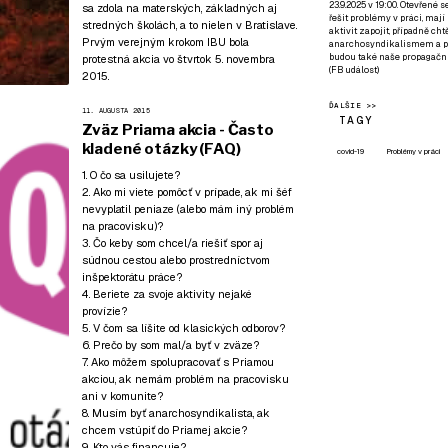
23.9.2025 v 19:00. Otevřené 
sa zdola na materských, základných aj
řešit problémy v práci, mají
stredných školách, a to nielen v Bratislave.
aktivit zapojit, případně ch
Prvým verejným krokom IBU bola
anarchosyndikalismem a poz
budou také naše propagační
protestná akcia vo štvrtok 5. novembra
(
FB událost
)
2015.
ĎALŠIE >>
11. AUGUSTA 2015
TAGY
Zväz Priama akcia - Často
kladené otázky (FAQ)
covid-19
Problémy v práci
1. O čo sa usilujete?
2. Ako mi viete pomôcť v prípade, ak mi šéf
nevyplatil peniaze (alebo mám iný problém
na pracovisku)?
3. Čo keby som chcel/a riešiť spor aj
súdnou cestou alebo prostredníctvom
inšpektorátu práce?
4. Beriete za svoje aktivity nejaké
provízie?
5. V čom sa líšite od klasických odborov?
6. Prečo by som mal/a byť v zväze?
7. Ako môžem spolupracovať s Priamou
akciou, ak nemám problém na pracovisku
ani v komunite?
8. Musím byť anarchosyndikalista, ak
chcem vstúpiť do Priamej akcie?
9. Kto vás financuje?