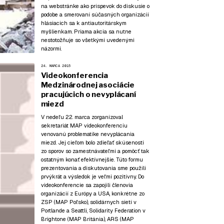
na webstránke ako príspevok do diskusie o
podobe a smerovaní súčasných organizácií
hlásiacich sa k antiautoritárskym
myšlienkam. Priama akcia sa nutne
nestotožňuje so všetkými uvedenými
názormi.
24. MARCA 2015
Videokonferencia
Medzinárodnej asociácie
pracujúcich o nevyplácaní
miezd
V nedeľu 22. marca zorganizoval
sekretariát MAP videokonferenciu
venovanú problematike nevyplácania
miezd. Jej cieľom bolo zdieľať skúsenosti
zo sporov so zamestnávateľmi a pomôcť tak
ostatným konať efektívnejšie. Túto formu
prezentovania a diskutovania sme použili
prvýkrát a výsledok je veľmi pozitívny. Do
videokonferencie sa zapojili členovia
organizácií z Európy a USA, konkrétne zo
ZSP (MAP Poľsko), solidárnych sietí v
Portlande a Seattli, Solidarity Federation v
Brightone (MAP Británia), ARS (MAP