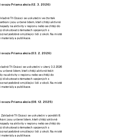
 svazu Priama akcia (12. 3. 2026)
kladně Tři Ocásci se uskuteční ve čtvrtek
é setkání jsou určené lidem, kteří chtějí aktivně
 nápady na aktivity v regionu nebo se chtějí do
tějí diskutovat o tématech spojených s
nat podobně smýšlející lidi z okolí. Na místě
 materiály a publikace.
 svazu Priama akcia (03. 2. 2026)
ladně Tři Ocásci se uskuteční v úterý 3. 2. 2026
ou určené lidem, kteří chtějí aktivně řešit
y na aktivity v regionu nebo se chtějí do
tějí diskutovat o tématech spojených s
nat podobně smýšlející lidi z okolí. Na místě
 materiály a publikace.
 svazu Priama akcia (08. 12. 2025)
 Základně Tři Ocásci se uskuteční v ponděli 8.
etkání jsou určené lidem, kteří chtějí aktivně
 nápady na aktivity v regionu nebo se chtějí do
tějí diskutovat o tématech spojených s
nat podobně smýšlející lidi z okolí. Na místě
 materiály a publikace.