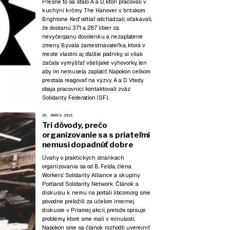
Presne to sa stalo A a D, ktorí pracovali v
kuchyni krčmy The Hanover v britskom
Brightone. Keď odtiaľ odchádzali, očakávali,
že dostanú 371 a 287 libier za
nevyčerpanú dovolenku a nezaplatené
zmeny. Bývalá zamestnávateľka, ktorá v
meste vlastní aj ďalšie podniky, si však
začala vymýšľať všelijaké výhovorky, len
aby im nemusela zaplatiť. Napokon celkom
prestala reagovať na výzvy A a D. Vtedy
obaja pracovníci kontaktovali zväz
Solidarity Federation (SF).
29. MARCA 2015
Tri dôvody, prečo
organizovanie sa s priateľmi
nemusí dopadnúť dobre
Úvahy o praktických stránkach
organizovania sa od B. Felda, člena
Workers’ Solidarity Alliance a skupiny
Portland Solidarity Network. Článok a
diskusiu k nemu na portáli
libcom.org
sme
pôvodne preložili za účelom internej
diskusie v Priamej akcii, pretože opisuje
problémy, ktoré sme mali v minulosti.
Napokon sme sa článok rozhodli uverejniť