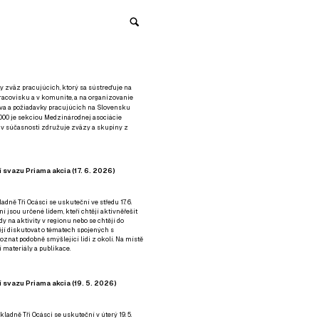
y zväz pracujúcich, ktorý sa sústreďuje na
racovisku a v komunite, a na organizovanie
áva a požiadavky pracujúcich na Slovensku
2000 je sekciou Medzinárodnej asociácie
á v súčasnosti združuje zväzy a skupiny z
 svazu Priama akcia (17. 6. 2026)
adně Tři Ocásci se uskuteční ve středu 17. 6.
ní jsou určené lidem, kteří chtějí aktivněřešit
y na aktivity v regionu nebo se chtějí do
tějí diskutovat o tématech spojených s
nat podobně smýšlející lidi z okolí. Na místě
 materiály a publikace.
 svazu Priama akcia (19. 5. 2026)
ladně Tři Ocásci se uskuteční v úterý 19. 5.