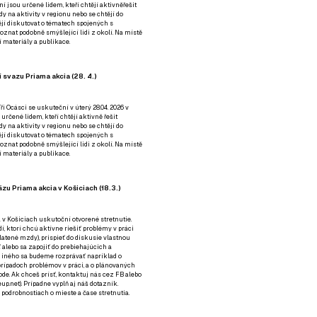
ní jsou určené lidem, kteří chtějí aktivněřešit
y na aktivity v regionu nebo se chtějí do
tějí diskutovat o tématech spojených s
nat podobně smýšlející lidi z okolí. Na místě
 materiály a publikace.
 svazu Priama akcia (28. 4.)
i Ocásci se uskuteční v úterý 28.04. 2026 v
 určené lidem, kteří chtějí aktivně řešit
y na aktivity v regionu nebo se chtějí do
tějí diskutovat o tématech spojených s
nat podobně smýšlející lidi z okolí. Na místě
 materiály a publikace.
zu Priama akcia v Košiciach (18.3.)
a v Košiciach uskutoční otvorené stretnutie.
í, ktorí chcú aktívne riešiť problémy v práci
platené mzdy), prispieť do diskusie vlastnou
alebo sa zapojiť do prebiehajúcich a
 iného sa budeme rozprávať napríklad o
rípadoch problémov v práci, a o plánovaných
de. Ak chceš prísť, kontaktuj nás cez
FB
alebo
up.net). Prípadne
vyplň aj náš dotazník
.
odrobnostiach o mieste a čase stretnutia.