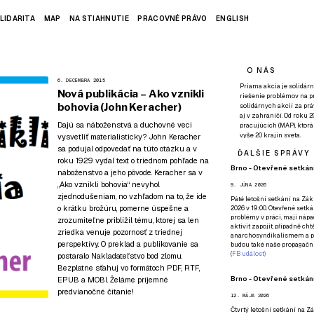
LIDARITA
MAP
NA STIAHNUTIE
PRACOVNÉ PRÁVO
ENGLISH
O NÁS
6. DECEMBRA 2015
Priama akcia je solidárn
Nová publikácia – Ako vznikli
riešenie problémov na p
bohovia (John Keracher)
solidárnych akcií za pr
aj v zahraničí. Od roku 
Dajú sa náboženstvá a duchovné veci
pracujúcich (MAP), ktor
vyše 20 krajín sveta.
vysvetliť materialisticky? John Keracher
sa podujal odpovedať na túto otázku a v
ĎALŠIE SPRÁVY
roku 1929 vydal text o triednom pohľade na
Brno - Otevřené setkání
náboženstvo a jeho pôvode. Keracher sa v
„Ako vznikli bohovia“ nevyhol
9. JÚNA 2026
zjednodušeniam, no vzhľadom na to, že ide
Páté
letošní setkání na Zákl
o krátku brožúru, pomerne úspešne a
2026 v 19:00. Otevřené setká
problémy v práci, mají nápad
zrozumiteľne priblížil tému, ktorej sa len
aktivit zapojit, případně ch
zriedka venuje pozornosť z triednej
anarchosyndikalismem a poz
perspektívy. O preklad a publikovanie sa
budou také naše propagační
(
FB událost
)
postaralo Nakladateľstvo bod zlomu.
Bezplatne sťahuj vo formátoch
PDF
,
RTF
,
Brno - Otevřené setkání
EPUB
a
MOBI
. Želáme príjemné
predvianočné čítanie!
12. MÁJA 2026
Čtvrtý
letošní setkání na Zák