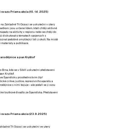
 svazu Priama akcia (10. 14. 2025)
 na Základně Tři Ocásci se uskuteční v úterý
é setkání jsou určené lidem, kteří chtějí aktivně
 nápady na aktivity v regionu nebo se chtějí do
tějí diskutovat o tématech spojených s
nat podobně smýšlející lidi z okolí. Na místě
 materiály a publikace.
arodějnice a pan Kryštof
o Brna, kde se v Sibiři uskuteční představení
pan Kryštof.
 ve Španělsku prostřednictvím čtyř
ické církve, justice, represivního aparátu a
odějnice s nimi bojuje – ale podaří se jí svou
tické loutkové divadlo ze Španělska. Představení
í svazu Priama akcia (23.9.2025)
ákladně Tři Ocásci se uskuteční ve uterý