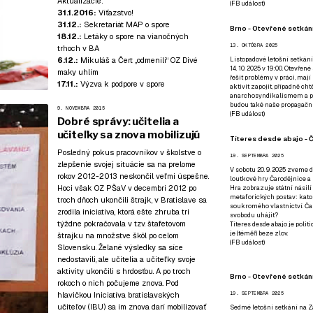
Aktualizácie:
(
FB událost
)
31.1.2016:
Víťazstvo!
31.12.:
Sekretariát MAP o spore
Brno - Otevřené setkání
18.12.:
Letáky o spore na vianočných
13. OKTÓBRA 2025
trhoch v BA
6.12.:
Mikuláš a Čert „odmenili“ OZ Divé
Listopadové letošní setkání
14. 10. 2025 v 19:00. Otevřen
maky uhlím
řešit problémy v práci, mají
17.11.:
Výzva k podpore v spore
aktivit zapojit, případně ch
anarchosyndikalismem a poz
budou také naše propagační
9. NOVEMBRA 2015
(
FB událost
)
Dobré správy: učitelia a
učiteľky sa znova mobilizujú
Títeres desde abajo - Č
Posledný pokus pracovníkov v školstve o
19. SEPTEMBRA 2025
zlepšenie svojej situácie sa na prelome
V sobotu 20. 9. 2025 zveme d
rokov 2012-2013 neskončil veľmi úspešne.
loutkové hry Čarodějnice a 
Hoci však OZ PŠaV v decembri 2012 po
Hra zobrazuje státní násilí
metaforických postav: katol
troch dňoch ukončili štrajk, v Bratislave sa
soukromého vlastnictví. Čar
zrodila iniciatíva, ktorá ešte zhruba tri
svobodu uhájit?
týždne pokračovala v tzv. štafetovom
Títeres desde abajo je poli
je (téměř) beze zlov.
štrajku na množstve škôl po celom
(
FB událost
)
Slovensku. Želané výsledky sa síce
nedostavili, ale učitelia a učiteľky svoje
aktivity ukončili s hrdosťou. A po troch
Brno - Otevřené setkán
rokoch o nich počujeme znova. Pod
hlavičkou Iniciatíva bratislavských
19. SEPTEMBRA 2025
učiteľov (IBU) sa im znova darí mobilizovať
Sedmé letošní setkání na Z