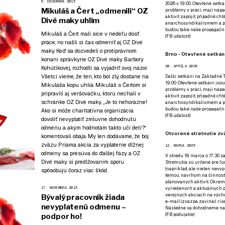
6. DECEMBRA 2015
2026 v 19:00. Otevřené setká
Mikuláš a Čert „odmenili“ OZ
problémy v práci, mají nápad
aktivit zapojit, případně ch
Divé maky uhlím
anarchosyndikalismem a poz
budou také naše propagační
Mikuláš a Čert mali síce v nedeľu dosť
(
FB událost
)
práce, no našli si čas odmeniť aj OZ Divé
maky. Keď sa dozvedeli o protiprávnom
Brno - Otevřené setkání
konaní správkyne OZ Divé maky Barbory
20. APRÍLA 2026
Kohútikovej, rozhodli sa vyjadriť svoj názor.
Všetci vieme, že ten, kto bol zlý, dostane na
Další setkání na Základně Tř
19:00. Otevřené setkání jsou
Mikuláša kopu uhlia. Mikuláš s Čertom si
problémy v práci, mají nápad
pripravili aj veršovačku, ktorú nechali v
aktivit zapojit, případně ch
schránke OZ Divé maky. „Je to nehorázne!
anarchosyndikalismem a poz
budou také naše propagační
Ako si môže charitatívna organizácia
(
FB událost
)
dovoliť nevyplatiť zmluvne dohodnutú
odmenu a akým hodnotám takto učí deti?“
Otvorené stretnutie zvä
komentovali obaja. My len dodávame, že boj
zväzu Priama akcia za vyplatenie dlžnej
12. MARCA 2026
odmeny sa presúva do ďalšej fázy a OZ
V stredu 18. marca o 17:30 s
Divé maky si predlžovaním sporu
Stretnutia sú určené pre ľud
(napríklad, ale nielen nevy
spôsobujú čoraz viac škôd.
témou, návrhom na činnosť 
plánovaných aktivít. Okrem
17. NOVEMBRA 2015
vyriešených a aktuálnych p
verejných akciach na výcho
Bývalý pracovník žiada
e-mail (zvazpa zavináč rise
nevyplatenú odmenu –
Následne sa dohodneme na p
(
FB podujatie
)
podpor ho!