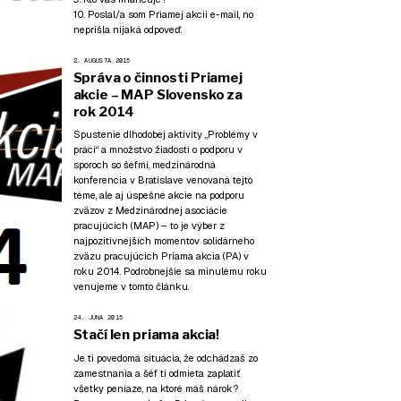
10. Poslal/a som Priamej akcii e-mail, no
neprišla nijaká odpoveď.
2. AUGUSTA 2015
Správa o činnosti Priamej
akcie – MAP Slovensko za
rok 2014
Spustenie dlhodobej aktivity „Problémy v
práci“ a množstvo žiadostí o podporu v
sporoch so šéfmi, medzinárodná
konferencia v Bratislave venovaná tejto
téme, ale aj úspešné akcie na podporu
zväzov z Medzinárodnej asociácie
pracujúcich (MAP) – to je výber z
najpozitívnejších momentov solidárneho
zväzu pracujúcich Priama akcia (PA) v
roku 2014. Podrobnejšie sa minulému roku
venujeme v tomto článku.
24. JÚNA 2015
Stačí len priama akcia!
Je ti povedomá situácia, že odchádzaš zo
zamestnania a šéf ti odmieta zaplatiť
všetky peniaze, na ktoré máš nárok?