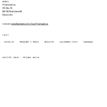
ADRESA
Priama akcia
P.O. Box 16
841 06 Bratislava 48
Slovensko
www.facebook.com/Zvaz.Priama.akcia
FACEBOOK
TAGY
COVID-19
PROBLÉMY V PRÁCI
ŠKOLSTVO
SOLIDÁRNE VÝZVY
VEGANANA
ANTI(©) 2024 -
PRIAMA AKCIA