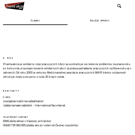
ČLÁNKY
ĎALŠIE SPRÁVY
O NÁS
Priama akcia je solidárny zväz pracujúcich, ktorý sa sústreďuje na riešenie problémov na pracovisku
a v komunite, a na organizovanie solidárnych akcií za práva a požiadavky pracujúcich na Slovensku aj v
zahraničí. Od roku 2000 je sekciou Medzinárodnej asociácie pracujúcich (MAP), ktorá v súčasnosti
združuje zväzy a skupiny z vyše 20 krajín sveta.
KONTAKTY
E-MAIL
zvazpa(zavináč)riseup(bodka)net
is(at)priamaakcia(dot)sk - International Secretariat
TELEFONICKÝ KONTAKT
(SMS alebo odkaz v hlasovej schránke):
00420 735 082 065 (platby ako pri volaní do Českej republiky)