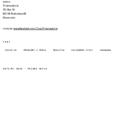
ADRESA
Priama akcia
P.O. Box 16
841 06 Bratislava 48
Slovensko
www.facebook.com/Zvaz.Priama.akcia
FACEBOOK
TAGY
COVID-19
PROBLÉMY V PRÁCI
ŠKOLSTVO
SOLIDÁRNE VÝZVY
VEGANANA
ANTI(©) 2024 -
PRIAMA AKCIA