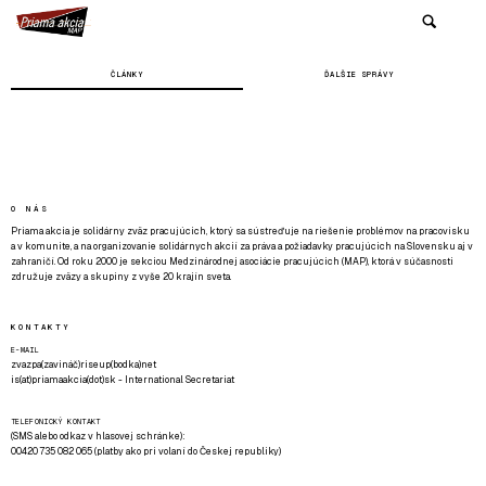
ČLÁNKY
ĎALŠIE SPRÁVY
O NÁS
Priama akcia je solidárny zväz pracujúcich, ktorý sa sústreďuje na riešenie problémov na pracovisku
a v komunite, a na organizovanie solidárnych akcií za práva a požiadavky pracujúcich na Slovensku aj v
zahraničí. Od roku 2000 je sekciou Medzinárodnej asociácie pracujúcich (MAP), ktorá v súčasnosti
združuje zväzy a skupiny z vyše 20 krajín sveta.
KONTAKTY
E-MAIL
zvazpa(zavináč)riseup(bodka)net
is(at)priamaakcia(dot)sk - International Secretariat
TELEFONICKÝ KONTAKT
(SMS alebo odkaz v hlasovej schránke):
00420 735 082 065 (platby ako pri volaní do Českej republiky)