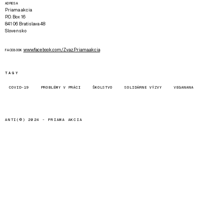
ADRESA
Priama akcia
P.O. Box 16
841 06 Bratislava 48
Slovensko
www.facebook.com/Zvaz.Priama.akcia
FACEBOOK
TAGY
COVID-19
PROBLÉMY V PRÁCI
ŠKOLSTVO
SOLIDÁRNE VÝZVY
VEGANANA
ANTI(©) 2024 -
PRIAMA AKCIA