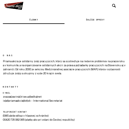
ČLÁNKY
ĎALŠIE SPRÁVY
O NÁS
Priama akcia je solidárny zväz pracujúcich, ktorý sa sústreďuje na riešenie problémov na pracovisku
a v komunite, a na organizovanie solidárnych akcií za práva a požiadavky pracujúcich na Slovensku aj v
zahraničí. Od roku 2000 je sekciou Medzinárodnej asociácie pracujúcich (MAP), ktorá v súčasnosti
združuje zväzy a skupiny z vyše 20 krajín sveta.
KONTAKTY
E-MAIL
zvazpa(zavináč)riseup(bodka)net
is(at)priamaakcia(dot)sk - International Secretariat
TELEFONICKÝ KONTAKT
(SMS alebo odkaz v hlasovej schránke):
00420 735 082 065 (platby ako pri volaní do Českej republiky)