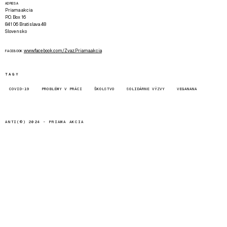
ADRESA
Priama akcia
P.O. Box 16
841 06 Bratislava 48
Slovensko
www.facebook.com/Zvaz.Priama.akcia
FACEBOOK
TAGY
COVID-19
PROBLÉMY V PRÁCI
ŠKOLSTVO
SOLIDÁRNE VÝZVY
VEGANANA
ANTI(©) 2024 -
PRIAMA AKCIA