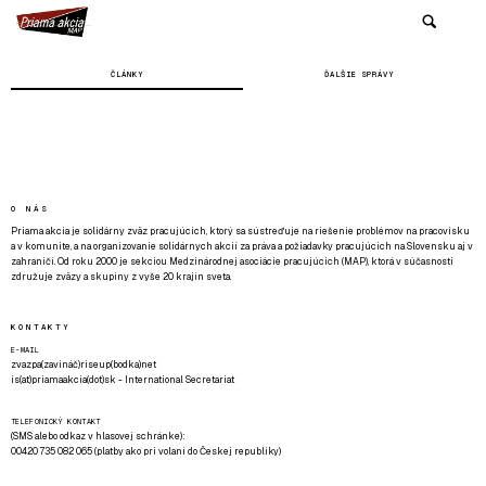
ČLÁNKY
ĎALŠIE SPRÁVY
O NÁS
Priama akcia je solidárny zväz pracujúcich, ktorý sa sústreďuje na riešenie problémov na pracovisku
a v komunite, a na organizovanie solidárnych akcií za práva a požiadavky pracujúcich na Slovensku aj v
zahraničí. Od roku 2000 je sekciou Medzinárodnej asociácie pracujúcich (MAP), ktorá v súčasnosti
združuje zväzy a skupiny z vyše 20 krajín sveta.
KONTAKTY
E-MAIL
zvazpa(zavináč)riseup(bodka)net
is(at)priamaakcia(dot)sk - International Secretariat
TELEFONICKÝ KONTAKT
(SMS alebo odkaz v hlasovej schránke):
00420 735 082 065 (platby ako pri volaní do Českej republiky)