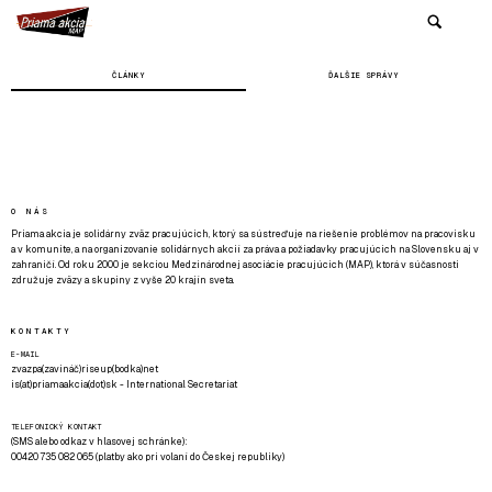
ČLÁNKY
ĎALŠIE SPRÁVY
O NÁS
Priama akcia je solidárny zväz pracujúcich, ktorý sa sústreďuje na riešenie problémov na pracovisku
a v komunite, a na organizovanie solidárnych akcií za práva a požiadavky pracujúcich na Slovensku aj v
zahraničí. Od roku 2000 je sekciou Medzinárodnej asociácie pracujúcich (MAP), ktorá v súčasnosti
združuje zväzy a skupiny z vyše 20 krajín sveta.
KONTAKTY
E-MAIL
zvazpa(zavináč)riseup(bodka)net
is(at)priamaakcia(dot)sk - International Secretariat
TELEFONICKÝ KONTAKT
(SMS alebo odkaz v hlasovej schránke):
00420 735 082 065 (platby ako pri volaní do Českej republiky)