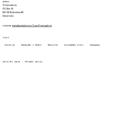
ADRESA
Priama akcia
P.O. Box 16
841 06 Bratislava 48
Slovensko
www.facebook.com/Zvaz.Priama.akcia
FACEBOOK
TAGY
COVID-19
PROBLÉMY V PRÁCI
ŠKOLSTVO
SOLIDÁRNE VÝZVY
VEGANANA
ANTI(©) 2024 -
PRIAMA AKCIA