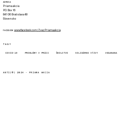
ADRESA
Priama akcia
P.O. Box 16
841 06 Bratislava 48
Slovensko
www.facebook.com/Zvaz.Priama.akcia
FACEBOOK
TAGY
COVID-19
PROBLÉMY V PRÁCI
ŠKOLSTVO
SOLIDÁRNE VÝZVY
VEGANANA
ANTI(©) 2024 -
PRIAMA AKCIA