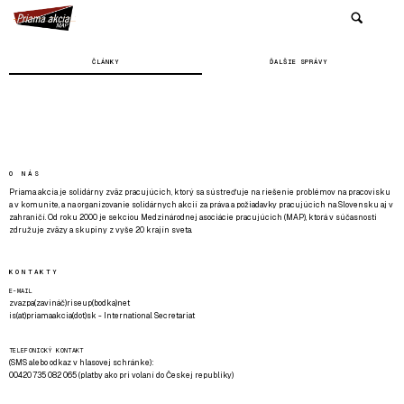
ČLÁNKY
ĎALŠIE SPRÁVY
O NÁS
Priama akcia je solidárny zväz pracujúcich, ktorý sa sústreďuje na riešenie problémov na pracovisku
a v komunite, a na organizovanie solidárnych akcií za práva a požiadavky pracujúcich na Slovensku aj v
zahraničí. Od roku 2000 je sekciou Medzinárodnej asociácie pracujúcich (MAP), ktorá v súčasnosti
združuje zväzy a skupiny z vyše 20 krajín sveta.
KONTAKTY
E-MAIL
zvazpa(zavináč)riseup(bodka)net
is(at)priamaakcia(dot)sk - International Secretariat
TELEFONICKÝ KONTAKT
(SMS alebo odkaz v hlasovej schránke):
00420 735 082 065 (platby ako pri volaní do Českej republiky)