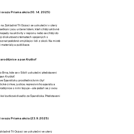
 svazu Priama akcia (10. 14. 2025)
 na Základně Tři Ocásci se uskuteční v úterý
é setkání jsou určené lidem, kteří chtějí aktivně
 nápady na aktivity v regionu nebo se chtějí do
tějí diskutovat o tématech spojených s
nat podobně smýšlející lidi z okolí. Na místě
 materiály a publikace.
arodějnice a pan Kryštof
o Brna, kde se v Sibiři uskuteční představení
pan Kryštof.
 ve Španělsku prostřednictvím čtyř
ické církve, justice, represivního aparátu a
odějnice s nimi bojuje – ale podaří se jí svou
tické loutkové divadlo ze Španělska. Představení
í svazu Priama akcia (23.9.2025)
ákladně Tři Ocásci se uskuteční ve uterý