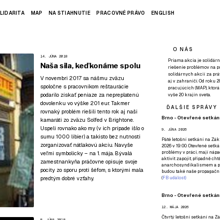
LIDARITA
MAP
NA STIAHNUTIE
PRACOVNÉ PRÁVO
ENGLISH
O NÁS
14. JÚNA 2018
Priama akcia je solidárn
Naša sila, keď konáme spolu
riešenie problémov na p
solidárnych akcií za pr
V novembri 2017 sa nášmu zväzu
aj v zahraničí. Od roku 
spoločne s pracovníkom reštaurácie
pracujúcich (MAP), ktor
podarilo získať peniaze za nepreplatenú
vyše 20 krajín sveta.
dovolenku vo výške 201 eur
. Takmer
ĎALŠIE SPRÁVY
rovnaký problém riešili tento rok aj naši
Brno - Otevřené setkání
kamaráti zo zväzu Solfed v Brightone.
Uspeli rovnako ako my (v ich prípade išlo o
9. JÚNA 2026
sumu 1000 libier) a takisto bez nutnosti
Páté
letošní setkání na Zákl
zorganizovať nátlakovú akciu. Navyše
2026 v 19:00. Otevřené setká
problémy v práci, mají nápad
veľmi symbolicky – na 1. mája. Bývalá
aktivit zapojit, případně ch
zamestnankyňa práčovne opisuje svoje
anarchosyndikalismem a poz
pocity zo sporu proti šéfom, s ktorými mala
budou také naše propagační
predtým dobré vzťahy.
(
FB událost
)
Brno - Otevřené setkání
12. MÁJA 2026
Čtvrtý
letošní setkání na Zák
8. JÚNA 2018