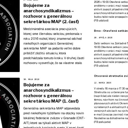
2026 v 19:00. Otevřené setká
Bojujeme za
problémy v práci, mají nápad
aktivit zapojit, případně ch
anarchosyndikalizmus –
anarchosyndikalismem a poz
rozhovor s generálnou
budou také naše propagační
(
FB událost
)
sekretárkou MAP (2. časť)
Medzinárodná asociácia pracujúcich,
Brno - Otevřené setkání
ktorej sme členskou sekciou, prekonala v
20. APRÍLA 2026
roku 2016 rozkol, ktorý znamenal odchod
niekoľkých organizácií. Generálnej
Další setkání na Základně Tř
19:00. Otevřené setkání jsou
sekretárke MAP sa podarilo veľmi dobre
problémy v práci, mají nápad
priblížiť zložitú situáciu, ktorá
aktivit zapojit, případně ch
predchádzala tomuto kroku. V druhej časti
anarchosyndikalismem a poz
budou také naše propagační
rozhovoru vysvetľuje, čo sa vlastne stalo.
(
FB událost
)
Otvorené stretnutie zvä
30. MÁJA 2018
12. MARCA 2026
Bojujeme za
V stredu 18. marca o 17:30 s
anarchosyndikalizmus –
Stretnutia sú určené pre ľud
rozhovor s generálnou
(napríklad, ale nielen nevy
témou, návrhom na činnosť 
sekretárkou MAP (1. časť)
plánovaných aktivít. Okrem
vyriešených a aktuálnych p
Generálna sekretárka MAP odpovedala
verejných akciach na výcho
pred niekoľkými týždňami na otázky novín
e-mail (zvazpa zavináč rise
lokálnej federácie zväzov v Granade (CNT-
Následne sa dohodneme na p
(
FB podujatie
)
AIT), ktoré sa týkali aktivít MAP v
jednotlivých krajinách sveta. V prvej časti