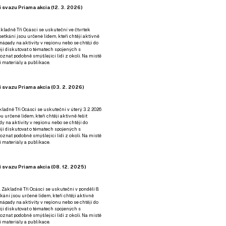
 svazu Priama akcia (12. 3. 2026)
kladně Tři Ocásci se uskuteční ve čtvrtek
é setkání jsou určené lidem, kteří chtějí aktivně
 nápady na aktivity v regionu nebo se chtějí do
tějí diskutovat o tématech spojených s
nat podobně smýšlející lidi z okolí. Na místě
 materiály a publikace.
 svazu Priama akcia (03. 2. 2026)
ladně Tři Ocásci se uskuteční v úterý 3. 2. 2026
ou určené lidem, kteří chtějí aktivně řešit
y na aktivity v regionu nebo se chtějí do
tějí diskutovat o tématech spojených s
nat podobně smýšlející lidi z okolí. Na místě
 materiály a publikace.
 svazu Priama akcia (08. 12. 2025)
 Základně Tři Ocásci se uskuteční v ponděli 8.
etkání jsou určené lidem, kteří chtějí aktivně
 nápady na aktivity v regionu nebo se chtějí do
tějí diskutovat o tématech spojených s
nat podobně smýšlející lidi z okolí. Na místě
 materiály a publikace.