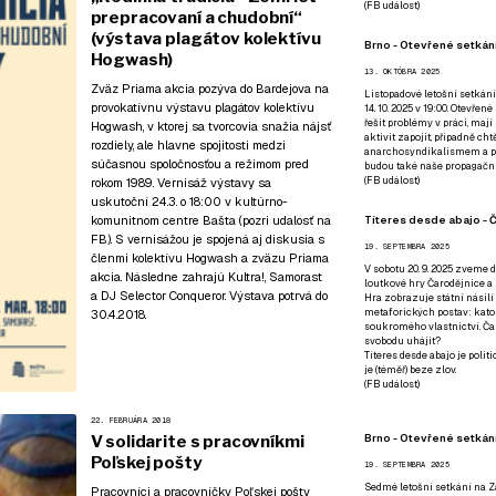
(
FB událost
)
prepracovaní a chudobní“
(výstava plagátov kolektívu
Brno - Otevřené setkání
Hogwash)
13. OKTÓBRA 2025
Zväz Priama akcia pozýva do Bardejova na
Listopadové letošní setkání
provokatívnu výstavu plagátov kolektívu
14. 10. 2025 v 19:00. Otevřen
řešit problémy v práci, mají
Hogwash, v ktorej sa tvorcovia snažia nájsť
aktivit zapojit, případně ch
rozdiely, ale hlavne spojitosti medzi
anarchosyndikalismem a poz
súčasnou spoločnosťou a režimom pred
budou také naše propagační
(
FB událost
)
rokom 1989. Vernisáž výstavy sa
uskutoční 24.3. o 18:00 v kultúrno-
Títeres desde abajo - Č
komunitnom centre Bašta (
pozri udalosť na
FB
). S vernisážou je spojená aj diskusia s
19. SEPTEMBRA 2025
členmi kolektívu Hogwash a zväzu Priama
V sobotu 20. 9. 2025 zveme d
akcia. Následne zahrajú Kultra!, Samorast
loutkové hry Čarodějnice a 
a DJ Selector Conqueror. Výstava potrvá do
Hra zobrazuje státní násilí
metaforických postav: katol
30.4.2018.
soukromého vlastnictví. Čar
svobodu uhájit?
Títeres desde abajo je poli
je (téměř) beze zlov.
(
FB událost
)
22. FEBRUÁRA 2018
Brno - Otevřené setkán
V solidarite s pracovníkmi
Poľskej pošty
19. SEPTEMBRA 2025
Sedmé letošní setkání na Z
Pracovníci a pracovníčky Poľskej pošty