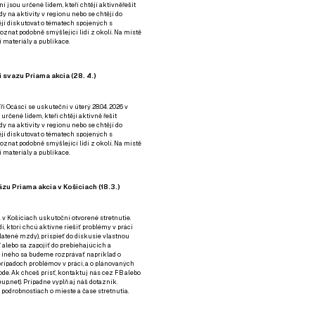
ní jsou určené lidem, kteří chtějí aktivněřešit
y na aktivity v regionu nebo se chtějí do
tějí diskutovat o tématech spojených s
nat podobně smýšlející lidi z okolí. Na místě
 materiály a publikace.
 svazu Priama akcia (28. 4.)
i Ocásci se uskuteční v úterý 28.04. 2026 v
 určené lidem, kteří chtějí aktivně řešit
y na aktivity v regionu nebo se chtějí do
tějí diskutovat o tématech spojených s
nat podobně smýšlející lidi z okolí. Na místě
 materiály a publikace.
zu Priama akcia v Košiciach (18.3.)
a v Košiciach uskutoční otvorené stretnutie.
í, ktorí chcú aktívne riešiť problémy v práci
platené mzdy), prispieť do diskusie vlastnou
alebo sa zapojiť do prebiehajúcich a
 iného sa budeme rozprávať napríklad o
rípadoch problémov v práci, a o plánovaných
de. Ak chceš prísť, kontaktuj nás cez
FB
alebo
up.net). Prípadne
vyplň aj náš dotazník
.
odrobnostiach o mieste a čase stretnutia.