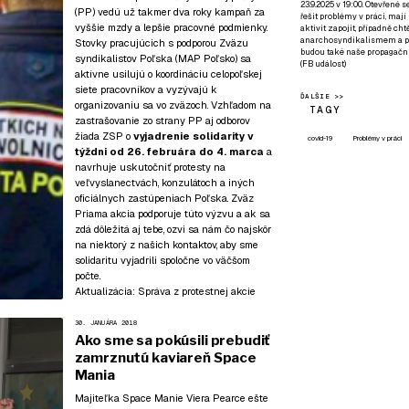
23.9.2025 v 19:00. Otevřené 
(PP) vedú už takmer dva roky kampaň za
řešit problémy v práci, mají
vyššie mzdy a lepšie pracovné podmienky.
aktivit zapojit, případně ch
anarchosyndikalismem a poz
Stovky pracujúcich s podporou Zväzu
budou také naše propagační
syndikalistov Poľska (MAP Poľsko) sa
(
FB událost
)
aktívne usilujú o koordináciu celopoľskej
siete pracovníkov a vyzývajú k
ĎALŠIE >>
organizovaniu sa vo zväzoch. Vzhľadom na
TAGY
zastrašovanie zo strany PP aj odborov
žiada ZSP o
vyjadrenie solidarity v
covid-19
Problémy v práci
týždni od 26. februára do 4. marca
a
navrhuje uskutočniť protesty na
veľvyslanectvách, konzulátoch a iných
oficiálnych zastúpeniach Poľska. Zväz
Priama akcia podporuje túto výzvu a ak sa
zdá dôležitá aj tebe, ozvi sa nám čo najskôr
na niektorý z našich kontaktov
, aby sme
solidaritu vyjadrili spoločne vo väčšom
počte.
Aktualizácia:
Správa z protestnej akcie
30. JANUÁRA 2018
Ako sme sa pokúsili prebudiť
zamrznutú kaviareň Space
Mania
Majiteľka Space Manie Viera Pearce ešte