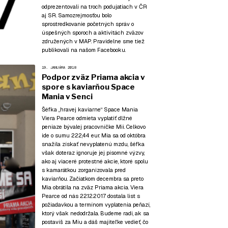
odprezentovali na troch podujatiach v ČR
aj SR. Samozrejmosťou bolo
sprostredkovanie početných správ o
úspešných sporoch a aktivitách zväzov
združených v MAP. Pravidelne sme tiež
publikovali na našom Facebooku.
19. JANUÁRA 2018
Podpor zväz Priama akcia v
spore s kaviarňou Space
Mania v Senci
Šéfka „hravej kaviarne“ Space Mania
Viera Pearce odmieta vyplatiť dlžné
peniaze bývalej pracovníčke Mii. Celkovo
ide o sumu 222,44 eur. Mia sa od októbra
snažila získať nevyplatenú mzdu, šéfka
však doteraz ignoruje jej písomné výzvy,
ako aj viaceré protestné akcie, ktoré spolu
s kamarátkou zorganizovala pred
kaviarňou. Začiatkom decembra sa preto
Mia obrátila na zväz Priama akcia. Viera
Pearce od nás 22.12.2017 dostala list s
požiadavkou a termínom vyplatenia peňazí,
ktorý však nedodržala. Budeme radi, ak sa
postavíš za Miu a dáš majiteľke vedieť, čo