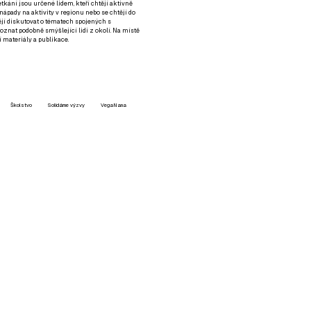
setkání jsou určené lidem, kteří chtějí aktivně
 nápady na aktivity v regionu nebo se chtějí do
tějí diskutovat o tématech spojených s
nat podobně smýšlející lidi z okolí. Na místě
 materiály a publikace.
Školstvo
Solidárne výzvy
VegaNana