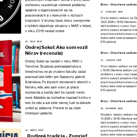
Brno - Otevřené setkání
rozhovoru vysvetľuje niektoré problémy
spojené s organizovaním sa na
27. FEBRUÁRA 2026
pracoviskách a v komunite v rôznych
Druhý letošní setkání na Zá
krajinách.
V druhej časti
, ktorú zverejníme
12.03. 2026 v 19:00. Otevřen
o týždeň, objasňuje situáciu v MAP, v ktorej
řešit problémy v práci, mají
aktivit zapojit, případně ch
v roku 2016 nastal rozkol.
anarchosyndikalismem a poz
budou také naše propagační
(
FB událost
)
25. MÁJA 2018
Ondrej Sokol: Ako som vozil
Nórov (recenzia)
Brno - Otevřené setkání
21. JANUÁRA 2026
Ondrej Sokol sa narodil v roku 1980 v
Trenčíne. Študoval prekladateľstvo a
První letošní setkání na Zák
v 19:00. Otevřené setkání js
tlmočníctvo, no po zrušení fakulty začal
problémy v práci, mají nápad
pracovať ako šofér pre Dopravný podnik
aktivit zapojit, případně ch
Bratislava. Po štyroch mesiacoch skončil v
anarchosyndikalismem a poz
budou také naše propagační
Nórsku, kde, ako sám vraví, je práca
(
FB událost
)
rozmanitá a každý deň ho nasrdí niečo
nové. Málokto sa rozhodne napísať knihu o
Brno - Otevřené setkání
tom, čo robí, a asi ešte menej ľudí to dokáže
urobiť aj zábavne. Presne to sa však
26. NOVEMBRA 2025
Ondrejovi podarilo.
Poslední letošní setkání na
12. 2025 v 19:00. Otevřené s
řešit problémy v práci, mají
aktivit zapojit, případně ch
anarchosyndikalismem a poz
19. MARCA 2018
budou také naše propagační
„Rodinná tradícia - Zomrieť