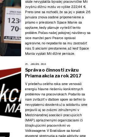
stále nevyplatila bývalej pracovníčke Mii
zvyšnú dlžnú mzdu vo výške 222,44 €.
Preto sme sa rozhodli, že sa jej v piatok 26.
januára znova osobne pripomenieme a
priamo v priestoroch Space Manie sa
opýtame, kedy plánuje vyriešiť tento
problém. Počas našej pokojnej návštevy sa
síce manžel pani Pearce správal
agresívne, no nepodarilo sa mu zastrašiť
nás. S akciami prestaneme, až keď Space
Mania vyplatí Mii dlžné peniaze.
25. JANUÁRA 2018
Správa o činnosti zväzu
Priama akcia za rok 2017
V priebehu celého roka sme venovali
energiu hlavne riešeniu konkrétnych
problémov na pracoviskách. Podarilo sa
nám zvíťaziť v ďalšom spore so šéfmi (o
nevyplatenú dovolenku) a solidaritu sme
prejavili aj so zväzmi združenými v
Medzinárodnej asociácii pracujúcich
(MAP), spriaznenými organizáciami či
štrajkujúcimi pracovníkmi vo
Volkswagene. V Bratislave sa konali
otvorené stretnutia a naše aktivity sme