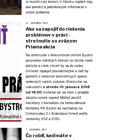
si myslíš o jej konaní. V článku nájdeš tipy,
ako pomôcť, a podrobnejšie informácie o
celom probléme.
11. DECEMBRA 2017
Ako sa zapojiť do riešenia
problémov v práci -
stretnutie so zväzom
Priama akcia
Na stretnutie v Komunitnom centre Bystro
pozývame všetkých, ktorým sú blízke naše
aktivity a ciele, chceli by sa do našej
činnosti zapájať pravidelnejšie a radi by
pomohli s riešením konkrétnych sporov
vedených naším zväzom. Stretnutie sa
uskutoční
v stredu 10. januára 2018
od 18.00
. Uvítame, ak sa nám v prípade
záujmu ozveš vopred. Môžeš použiť
hociktorý z kontaktov na tomto odkaze:
kontakty PA
. Bystro sa nachádza na
Cintorínskej 3 v Bratislave (hneď vedľa
zastávky 202 a 205).
7. DECEMBRA 2017
Čo robiť, keď máte v