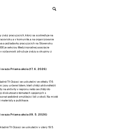
y zväz pracujúcich, ktorý sa sústreďuje na
racovisku a v komunite, a na organizovanie
áva a požiadavky pracujúcich na Slovensku
2000 je sekciou Medzinárodnej asociácie
á v súčasnosti združuje zväzy a skupiny z
 svazu Priama akcia (17. 6. 2026)
adně Tři Ocásci se uskuteční ve středu 17. 6.
ní jsou určené lidem, kteří chtějí aktivněřešit
y na aktivity v regionu nebo se chtějí do
tějí diskutovat o tématech spojených s
nat podobně smýšlející lidi z okolí. Na místě
 materiály a publikace.
 svazu Priama akcia (19. 5. 2026)
ladně Tři Ocásci se uskuteční v úterý 19. 5.