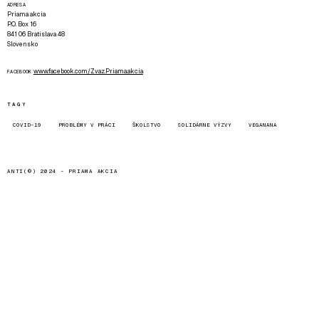
ADRESA
Priama akcia
P.O. Box 16
841 06 Bratislava 48
Slovensko
www.facebook.com/Zvaz.Priama.akcia
FACEBOOK
TAGY
COVID-19
PROBLÉMY V PRÁCI
ŠKOLSTVO
SOLIDÁRNE VÝZVY
VEGANANA
ANTI(©) 2024 -
PRIAMA AKCIA