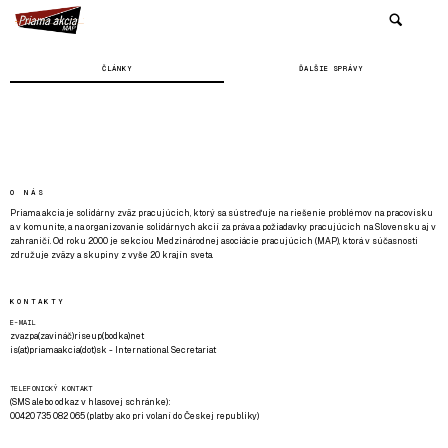
ČLÁNKY
ĎALŠIE SPRÁVY
O NÁS
Priama akcia je solidárny zväz pracujúcich, ktorý sa sústreďuje na riešenie problémov na pracovisku
a v komunite, a na organizovanie solidárnych akcií za práva a požiadavky pracujúcich na Slovensku aj v
zahraničí. Od roku 2000 je sekciou Medzinárodnej asociácie pracujúcich (MAP), ktorá v súčasnosti
združuje zväzy a skupiny z vyše 20 krajín sveta.
KONTAKTY
E-MAIL
zvazpa(zavináč)riseup(bodka)net
is(at)priamaakcia(dot)sk - International Secretariat
TELEFONICKÝ KONTAKT
(SMS alebo odkaz v hlasovej schránke):
00420 735 082 065 (platby ako pri volaní do Českej republiky)