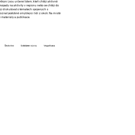
setkání jsou určené lidem, kteří chtějí aktivně
 nápady na aktivity v regionu nebo se chtějí do
tějí diskutovat o tématech spojených s
nat podobně smýšlející lidi z okolí. Na místě
 materiály a publikace.
Školstvo
Solidárne výzvy
VegaNana