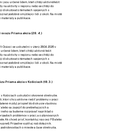
ní jsou určené lidem, kteří chtějí aktivněřešit
y na aktivity v regionu nebo se chtějí do
tějí diskutovat o tématech spojených s
nat podobně smýšlející lidi z okolí. Na místě
 materiály a publikace.
 svazu Priama akcia (28. 4.)
i Ocásci se uskuteční v úterý 28.04. 2026 v
 určené lidem, kteří chtějí aktivně řešit
y na aktivity v regionu nebo se chtějí do
tějí diskutovat o tématech spojených s
nat podobně smýšlející lidi z okolí. Na místě
 materiály a publikace.
zu Priama akcia v Košiciach (18.3.)
a v Košiciach uskutoční otvorené stretnutie.
í, ktorí chcú aktívne riešiť problémy v práci
platené mzdy), prispieť do diskusie vlastnou
alebo sa zapojiť do prebiehajúcich a
 iného sa budeme rozprávať napríklad o
rípadoch problémov v práci, a o plánovaných
de. Ak chceš prísť, kontaktuj nás cez
FB
alebo
up.net). Prípadne
vyplň aj náš dotazník
.
odrobnostiach o mieste a čase stretnutia.