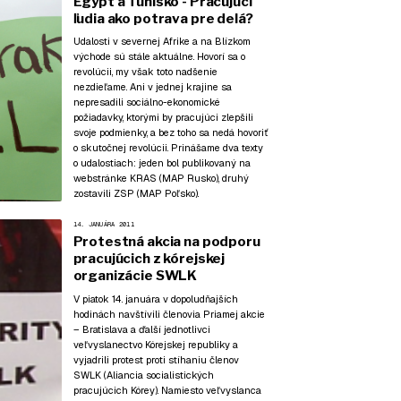
Egypt a Tunisko - Pracujúci
ľudia ako potrava pre delá?
Udalosti v severnej Afrike a na Blízkom
východe sú stále aktuálne. Hovorí sa o
revolúcii, my však toto nadšenie
nezdieľame. Ani v jednej krajine sa
nepresadili sociálno-ekonomické
požiadavky, ktorými by pracujúci zlepšili
svoje podmienky, a bez toho sa nedá hovoriť
o skutočnej revolúcii. Prinášame dva texty
o udalostiach: jeden bol publikovaný na
webstránke
KRAS (MAP Rusko)
, druhý
zostavili
ZSP (MAP Poľsko)
.
14. JANUÁRA 2011
Protestná akcia na podporu
pracujúcich z kórejskej
organizácie SWLK
V piatok 14. januára v dopoludňajších
hodinách navštívili členovia Priamej akcie
– Bratislava a ďalší jednotlivci
veľvyslanectvo Kórejskej republiky a
vyjadrili protest proti stíhaniu členov
SWLK (Aliancia socialistických
pracujúcich Kórey). Namiesto veľvyslanca