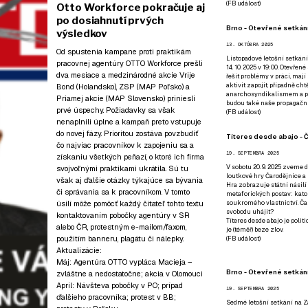
(
FB událost
)
Otto Workforce pokračuje aj
po dosiahnutí prvých
Brno - Otevřené setkání
výsledkov
13. OKTÓBRA 2025
Od spustenia kampane proti praktikám
Listopadové letošní setkání
pracovnej agentúry OTTO Workforce prešli
14. 10. 2025 v 19:00. Otevřen
dva mesiace a medzinárodné akcie
Vrije
řešit problémy v práci, mají
aktivit zapojit, případně ch
Bond
(Holandsko),
ZSP
(MAP Poľsko) a
anarchosyndikalismem a poz
Priamej akcie (MAP Slovensko) priniesli
budou také naše propagační
prvé úspechy. Požiadavky sa však
(
FB událost
)
nenaplnili úplne a kampaň preto vstupuje
do novej fázy. Prioritou zostáva povzbudiť
Títeres desde abajo - Č
čo najviac pracovníkov k zapojeniu sa a
19. SEPTEMBRA 2025
získaniu všetkých peňazí, o ktoré ich firma
V sobotu 20. 9. 2025 zveme d
svojvoľnými praktikami ukrátila. Sú tu
loutkové hry Čarodějnice a 
však aj ďalšie otázky týkajúce sa bývania
Hra zobrazuje státní násilí
či správania sa k pracovníkom. V tomto
metaforických postav: katol
úsilí môže pomôcť každý čitateľ tohto textu
soukromého vlastnictví. Čar
svobodu uhájit?
kontaktovaním pobočky agentúry v SR
Títeres desde abajo je poli
alebo ČR, protestným
e-mailom
/faxom,
je (téměř) beze zlov.
použitím
banneru
,
plagátu
či
nálepky
.
(
FB událost
)
Aktualizácie:
Máj:
Agentúra OTTO vypláca Macieja –
Brno - Otevřené setkán
zvláštne a nedostatočne
;
akcia v Olomouci
Apríl:
Návšteva pobočky v PO
;
prípad
19. SEPTEMBRA 2025
ďalšieho pracovníka
;
protest v BB
;
Sedmé letošní setkání na Z