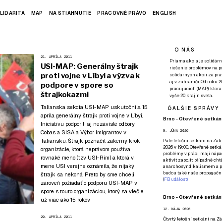
LIDARITA
MAP
NA STIAHNUTIE
PRACOVNÉ PRÁVO
ENGLISH
O NÁS
21. APRÍLA 2011
Priama akcia je solidárn
USI-MAP: Generálny štrajk
riešenie problémov na p
proti vojne v Líbyi a výzva k
solidárnych akcií za pr
aj v zahraničí. Od roku 
podpore v spore so
pracujúcich (MAP), ktor
štrajkokazmi
vyše 20 krajín sveta.
Talianska sekcia USI-MAP uskutočnila 15.
ĎALŠIE SPRÁVY
apríla generálny štrajk proti vojne v Líbyi.
Brno - Otevřené setkání
Iniciatívu podporili aj nezávislé odbory
9. JÚNA 2026
Cobas a SISA a Výbor imigrantov v
Taliansku. Štrajk poznačil zákerný krok
Páté
letošní setkání na Zákl
2026 v 19:00. Otevřené setká
organizácie, ktorá neprávom používa
problémy v práci, mají nápad
rovnaké meno (tzv. USI-Rím) a ktorá v
aktivit zapojit, případně ch
mene USI verejne oznámila, že nijaký
anarchosyndikalismem a poz
budou také naše propagační
štrajk sa nekoná. Preto by sme chceli
(
FB událost
)
zároveň požiadať o podporu USI-MAP v
spore s touto organizáciou, ktorý sa vlečie
Brno - Otevřené setkání
už viac ako 15 rokov.
12. MÁJA 2026
20. APRÍLA 2011
Čtvrtý
letošní setkání na Zák