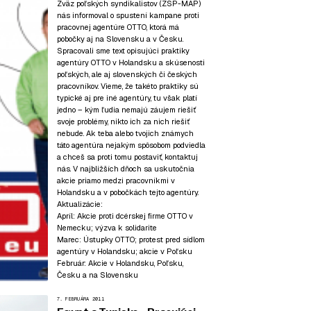
Zväz poľských syndikalistov (
ZSP-MAP
)
nás informoval o spustení kampane proti
pracovnej agentúre OTTO
, ktorá má
pobočky aj na Slovensku a v Česku.
Spracovali sme text opisujúci praktiky
agentúry OTTO v Holandsku a skúsenosti
poľských, ale aj slovenských či českých
pracovníkov. Vieme, že takéto praktiky sú
typické aj pre iné agentúry, tu však platí
jedno – kým ľudia nemajú záujem riešiť
svoje problémy, nikto ich za nich riešiť
nebude. Ak teba alebo tvojich známych
táto agentúra nejakým spôsobom podviedla
a chceš sa proti tomu postaviť, kontaktuj
nás. V najbližších dňoch sa uskutočnia
akcie priamo medzi pracovníkmi v
Holandsku a v pobočkách tejto agentúry.
Aktualizácie:
Apríl: Akcie proti dcérskej firme OTTO v
Nemecku;
výzva k solidarite
Marec: Ústupky OTTO; protest pred sídlom
agentúry v Holandsku; akcie v Poľsku
Február: Akcie v Holandsku, Poľsku,
Česku a na Slovensku
7. FEBRUÁRA 2011