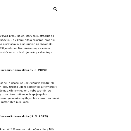
y zväz pracujúcich, ktorý sa sústreďuje na
racovisku a v komunite, a na organizovanie
áva a požiadavky pracujúcich na Slovensku
2000 je sekciou Medzinárodnej asociácie
á v súčasnosti združuje zväzy a skupiny z
 svazu Priama akcia (17. 6. 2026)
adně Tři Ocásci se uskuteční ve středu 17. 6.
ní jsou určené lidem, kteří chtějí aktivněřešit
y na aktivity v regionu nebo se chtějí do
tějí diskutovat o tématech spojených s
nat podobně smýšlející lidi z okolí. Na místě
 materiály a publikace.
 svazu Priama akcia (19. 5. 2026)
ladně Tři Ocásci se uskuteční v úterý 19. 5.