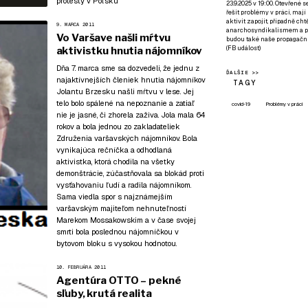
protesty v Poľsku
23.9.2025 v 19:00. Otevřené 
řešit problémy v práci, mají
aktivit zapojit, případně ch
9. MARCA 2011
anarchosyndikalismem a poz
Vo Varšave našli mŕtvu
budou také naše propagační
(
FB událost
)
aktivistku hnutia nájomníkov
Dňa 7. marca sme sa dozvedeli, že jednu z
ĎALŠIE >>
najaktívnejších členiek hnutia nájomníkov
TAGY
Jolantu Brzesku našli mŕtvu v lese. Jej
telo bolo spálené na nepoznanie a zatiaľ
covid-19
Problémy v práci
nie je jasné, či zhorela zaživa. Jola mala 64
rokov a bola jednou zo zakladateliek
Združenia varšavských nájomníkov. Bola
vynikajúca rečníčka a odhodlaná
aktivistka, ktorá chodila na všetky
demonštrácie, zúčastňovala sa blokád proti
vysťahovaniu ľudí a radila nájomníkom.
Sama viedla spor s najznámejším
varšavským majiteľom nehnuteľností
Marekom Mossakowskim a v čase svojej
smrti bola poslednou nájomníčkou v
bytovom bloku s vysokou hodnotou.
10. FEBRUÁRA 2011
Agentúra OTTO – pekné
sľuby, krutá realita