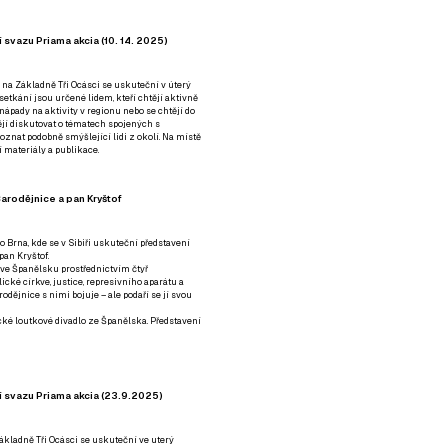
 svazu Priama akcia (10. 14. 2025)
 na Základně Tři Ocásci se uskuteční v úterý
é setkání jsou určené lidem, kteří chtějí aktivně
 nápady na aktivity v regionu nebo se chtějí do
tějí diskutovat o tématech spojených s
nat podobně smýšlející lidi z okolí. Na místě
 materiály a publikace.
arodějnice a pan Kryštof
o Brna, kde se v Sibiři uskuteční představení
pan Kryštof.
 ve Španělsku prostřednictvím čtyř
ické církve, justice, represivního aparátu a
odějnice s nimi bojuje – ale podaří se jí svou
tické loutkové divadlo ze Španělska. Představení
í svazu Priama akcia (23.9.2025)
ákladně Tři Ocásci se uskuteční ve uterý