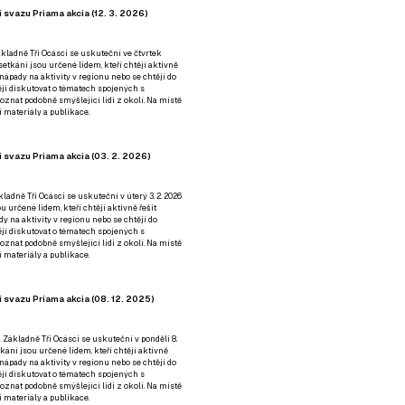
 svazu Priama akcia (12. 3. 2026)
kladně Tři Ocásci se uskuteční ve čtvrtek
é setkání jsou určené lidem, kteří chtějí aktivně
 nápady na aktivity v regionu nebo se chtějí do
tějí diskutovat o tématech spojených s
nat podobně smýšlející lidi z okolí. Na místě
 materiály a publikace.
 svazu Priama akcia (03. 2. 2026)
ladně Tři Ocásci se uskuteční v úterý 3. 2. 2026
ou určené lidem, kteří chtějí aktivně řešit
y na aktivity v regionu nebo se chtějí do
tějí diskutovat o tématech spojených s
nat podobně smýšlející lidi z okolí. Na místě
 materiály a publikace.
 svazu Priama akcia (08. 12. 2025)
 Základně Tři Ocásci se uskuteční v ponděli 8.
etkání jsou určené lidem, kteří chtějí aktivně
 nápady na aktivity v regionu nebo se chtějí do
tějí diskutovat o tématech spojených s
nat podobně smýšlející lidi z okolí. Na místě
 materiály a publikace.