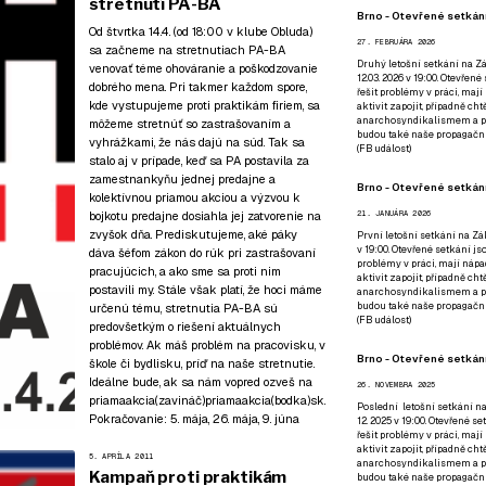
stretnutí PA-BA
Brno - Otevřené setkání
Od štvrtka 14.4. (od 18:00 v klube
Obluda
)
27. FEBRUÁRA 2026
sa začneme na stretnutiach PA-BA
Druhý letošní setkání na Zá
venovať téme ohováranie a poškodzovanie
12.03. 2026 v 19:00. Otevřen
dobrého mena. Pri takmer každom spore,
řešit problémy v práci, mají
kde vystupujeme proti praktikám firiem, sa
aktivit zapojit, případně ch
anarchosyndikalismem a poz
môžeme stretnúť so zastrašovaním a
budou také naše propagační
vyhrážkami, že nás dajú na súd. Tak sa
(
FB událost
)
stalo aj v prípade, keď sa PA postavila za
zamestnankyňu jednej predajne a
Brno - Otevřené setkání
kolektívnou priamou akciou a výzvou k
bojkotu predajne dosiahla jej zatvorenie na
21. JANUÁRA 2026
zvyšok dňa. Prediskutujeme, aké páky
První letošní setkání na Zák
v 19:00. Otevřené setkání js
dáva šéfom zákon do rúk pri zastrašovaní
problémy v práci, mají nápad
pracujúcich, a ako sme sa proti nim
aktivit zapojit, případně ch
postavili my. Stále však platí, že hoci máme
anarchosyndikalismem a poz
budou také naše propagační
určenú tému, stretnutia PA-BA sú
(
FB událost
)
predovšetkým o riešení aktuálnych
problémov. Ak máš problém na pracovisku, v
Brno - Otevřené setkání
škole či bydlisku, príď na naše stretnutie.
Ideálne bude, ak sa nám vopred ozveš na
26. NOVEMBRA 2025
priamaakcia(zavináč)priamaakcia(bodka)sk.
Poslední letošní setkání na
Pokračovanie:
5. mája
,
26. mája
,
9. júna
12. 2025 v 19:00. Otevřené s
řešit problémy v práci, mají
aktivit zapojit, případně ch
5. APRÍLA 2011
anarchosyndikalismem a poz
Kampaň proti praktikám
budou také naše propagační