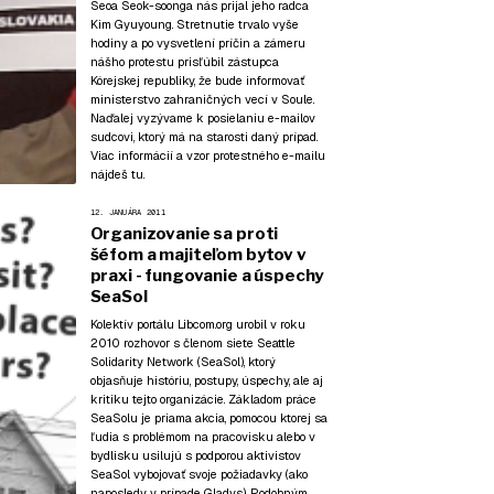
Seoa Seok-soonga nás prijal jeho radca
Kim Gyuyoung. Stretnutie trvalo vyše
hodiny a po vysvetlení príčin a zámeru
nášho protestu prisľúbil zástupca
Kórejskej republiky, že bude informovať
ministerstvo zahraničných vecí v Soule.
Naďalej vyzývame k posielaniu e-mailov
sudcovi, ktorý má na starosti daný prípad.
Viac informácií a vzor protestného e-mailu
nájdeš tu
.
12. JANUÁRA 2011
Organizovanie sa proti
šéfom a majiteľom bytov v
praxi - fungovanie a úspechy
SeaSol
Kolektív portálu Libcom.org urobil v roku
2010 rozhovor s členom siete Seattle
Solidarity Network (SeaSol), ktorý
objasňuje históriu, postupy, úspechy, ale aj
kritiku tejto organizácie. Základom práce
SeaSolu je priama akcia, pomocou ktorej sa
ľudia s problémom na pracovisku alebo v
bydlisku usilujú s podporou aktivistov
SeaSol vybojovať svoje požiadavky (ako
naposledy
v prípade Gladys
). Podobným