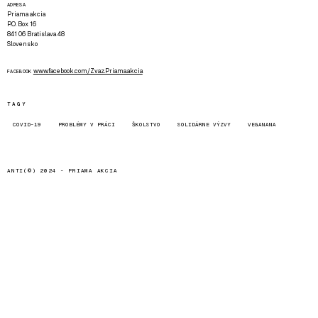
ADRESA
Priama akcia
P.O. Box 16
841 06 Bratislava 48
Slovensko
www.facebook.com/Zvaz.Priama.akcia
FACEBOOK
TAGY
COVID-19
PROBLÉMY V PRÁCI
ŠKOLSTVO
SOLIDÁRNE VÝZVY
VEGANANA
ANTI(©) 2024 -
PRIAMA AKCIA