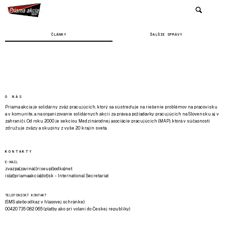
ČLÁNKY
ĎALŠIE SPRÁVY
O NÁS
Priama akcia je solidárny zväz pracujúcich, ktorý sa sústreďuje na riešenie problémov na pracovisku
a v komunite, a na organizovanie solidárnych akcií za práva a požiadavky pracujúcich na Slovensku aj v
zahraničí. Od roku 2000 je sekciou Medzinárodnej asociácie pracujúcich (MAP), ktorá v súčasnosti
združuje zväzy a skupiny z vyše 20 krajín sveta.
KONTAKTY
E-MAIL
zvazpa(zavináč)riseup(bodka)net
is(at)priamaakcia(dot)sk - International Secretariat
TELEFONICKÝ KONTAKT
(SMS alebo odkaz v hlasovej schránke):
00420 735 082 065 (platby ako pri volaní do Českej republiky)