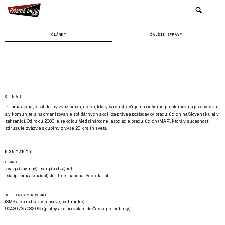
ČLÁNKY
ĎALŠIE SPRÁVY
O NÁS
Priama akcia je solidárny zväz pracujúcich, ktorý sa sústreďuje na riešenie problémov na pracovisku
a v komunite, a na organizovanie solidárnych akcií za práva a požiadavky pracujúcich na Slovensku aj v
zahraničí. Od roku 2000 je sekciou Medzinárodnej asociácie pracujúcich (MAP), ktorá v súčasnosti
združuje zväzy a skupiny z vyše 20 krajín sveta.
KONTAKTY
E-MAIL
zvazpa(zavináč)riseup(bodka)net
is(at)priamaakcia(dot)sk - International Secretariat
TELEFONICKÝ KONTAKT
(SMS alebo odkaz v hlasovej schránke):
00420 735 082 065 (platby ako pri volaní do Českej republiky)