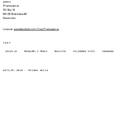
ADRESA
Priama akcia
P.O. Box 16
841 06 Bratislava 48
Slovensko
www.facebook.com/Zvaz.Priama.akcia
FACEBOOK
TAGY
COVID-19
PROBLÉMY V PRÁCI
ŠKOLSTVO
SOLIDÁRNE VÝZVY
VEGANANA
ANTI(©) 2024 -
PRIAMA AKCIA