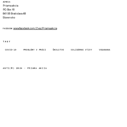
ADRESA
Priama akcia
P.O. Box 16
841 06 Bratislava 48
Slovensko
www.facebook.com/Zvaz.Priama.akcia
FACEBOOK
TAGY
COVID-19
PROBLÉMY V PRÁCI
ŠKOLSTVO
SOLIDÁRNE VÝZVY
VEGANANA
ANTI(©) 2024 -
PRIAMA AKCIA