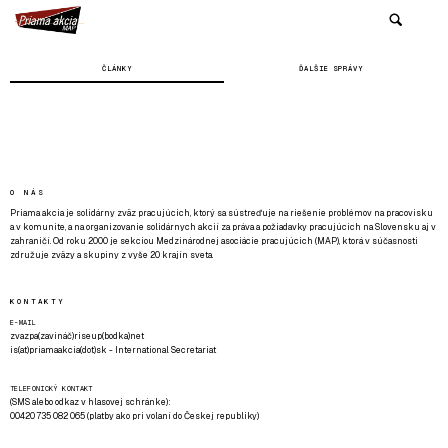
ČLÁNKY
ĎALŠIE SPRÁVY
O NÁS
Priama akcia je solidárny zväz pracujúcich, ktorý sa sústreďuje na riešenie problémov na pracovisku
a v komunite, a na organizovanie solidárnych akcií za práva a požiadavky pracujúcich na Slovensku aj v
zahraničí. Od roku 2000 je sekciou Medzinárodnej asociácie pracujúcich (MAP), ktorá v súčasnosti
združuje zväzy a skupiny z vyše 20 krajín sveta.
KONTAKTY
E-MAIL
zvazpa(zavináč)riseup(bodka)net
is(at)priamaakcia(dot)sk - International Secretariat
TELEFONICKÝ KONTAKT
(SMS alebo odkaz v hlasovej schránke):
00420 735 082 065 (platby ako pri volaní do Českej republiky)