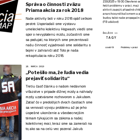
23.9.2025 v 19:00. Otevřené 
Správa o činnosti zväzu
řešit problémy v práci, mají
Priama akcia za rok 2018
aktivit zapojit, případně ch
anarchosyndikalismem a poz
budou také naše propagační
Naše aktivity boli v roku 2018 opäť celkom
(
FB událost
)
pestré. Usporiadali sme výstavu
umeleckého kolektívu Hogwash, viedli sme
ĎALŠIE >>
spor o nevyplatenú mzdu, zúčastnili sme
TAGY
sa podujatí, na ktorých sme prezentovali
našu činnosť, vyjadrovali sme solidaritu s
covid-19
Problémy v práci
bojmi v zahraničí atď. Toto je naša
rekapitulácia roku 2018.
10. MARCA 2019
„Potešilo ma, že ľudia vedia
prejaviť solidaritu“
Tretiu časť článku o našom nedávnom
víťazstve v prípade dlžnej mzdy a náhrady
mzdy uzatvárame rozhovorom s Jakubom.
Zatiaľ čo v predošlých dvoch častiach sme
sa venovali
vývoju problému až po jeho
úspešné ukončenie
a všeobecnejším
témam
týkajúcim sa zákona a našej
kolektívnej moci
, teraz sme sa zamerali na
to, ako sa na celú vec pozeral Jakub.