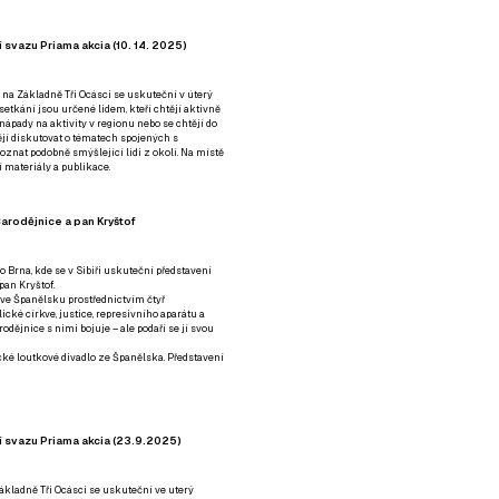
 svazu Priama akcia (10. 14. 2025)
 na Základně Tři Ocásci se uskuteční v úterý
é setkání jsou určené lidem, kteří chtějí aktivně
 nápady na aktivity v regionu nebo se chtějí do
tějí diskutovat o tématech spojených s
nat podobně smýšlející lidi z okolí. Na místě
 materiály a publikace.
arodějnice a pan Kryštof
o Brna, kde se v Sibiři uskuteční představení
pan Kryštof.
 ve Španělsku prostřednictvím čtyř
ické církve, justice, represivního aparátu a
odějnice s nimi bojuje – ale podaří se jí svou
tické loutkové divadlo ze Španělska. Představení
í svazu Priama akcia (23.9.2025)
ákladně Tři Ocásci se uskuteční ve uterý