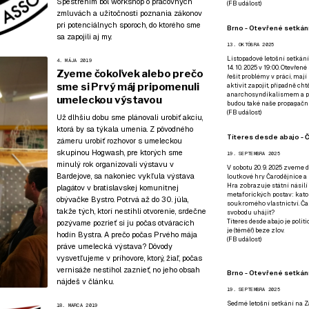
Spestrením bol workshop o pracovných
(
FB událost
)
zmluvách a užitočnosti poznania zákonov
pri potenciálnych sporoch, do ktorého sme
Brno - Otevřené setkání
sa zapojili aj my.
13. OKTÓBRA 2025
Listopadové letošní setkání
4. MÁJA 2019
14. 10. 2025 v 19:00. Otevřen
Zyeme čokoľvek alebo prečo
řešit problémy v práci, mají
sme si Prvý máj pripomenuli
aktivit zapojit, případně ch
anarchosyndikalismem a poz
umeleckou výstavou
budou také naše propagační
(
FB událost
)
Už dlhšiu dobu sme plánovali urobiť akciu,
ktorá by sa týkala umenia. Z pôvodného
Títeres desde abajo - Č
zámeru urobiť rozhovor s umeleckou
skupinou Hogwash, pre ktorých sme
19. SEPTEMBRA 2025
minulý rok organizovali výstavu v
V sobotu 20. 9. 2025 zveme d
Bardejove
, sa nakoniec vykľula výstava
loutkové hry Čarodějnice a 
Hra zobrazuje státní násilí
plagátov v bratislavskej komunitnej
metaforických postav: katol
obývačke Bystro. Potrvá až do 30. júla,
soukromého vlastnictví. Čar
takže tých, ktorí nestihli otvorenie, srdečne
svobodu uhájit?
Títeres desde abajo je poli
pozývame pozrieť si ju
počas otváracích
je (téměř) beze zlov.
hodín Bystra
. A prečo počas Prvého mája
(
FB událost
)
práve umelecká výstava? Dôvody
vysvetľujeme v príhovore, ktorý, žiaľ, počas
vernisáže nestihol zaznieť, no jeho obsah
Brno - Otevřené setkán
nájdeš v článku.
19. SEPTEMBRA 2025
Sedmé letošní setkání na Z
18. MARCA 2019