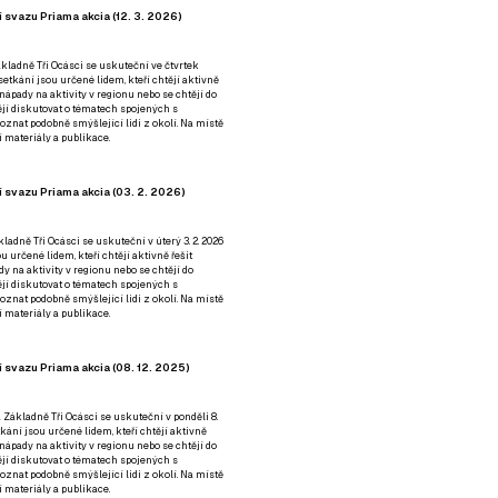
 svazu Priama akcia (12. 3. 2026)
kladně Tři Ocásci se uskuteční ve čtvrtek
é setkání jsou určené lidem, kteří chtějí aktivně
 nápady na aktivity v regionu nebo se chtějí do
tějí diskutovat o tématech spojených s
nat podobně smýšlející lidi z okolí. Na místě
 materiály a publikace.
 svazu Priama akcia (03. 2. 2026)
ladně Tři Ocásci se uskuteční v úterý 3. 2. 2026
ou určené lidem, kteří chtějí aktivně řešit
y na aktivity v regionu nebo se chtějí do
tějí diskutovat o tématech spojených s
nat podobně smýšlející lidi z okolí. Na místě
 materiály a publikace.
 svazu Priama akcia (08. 12. 2025)
 Základně Tři Ocásci se uskuteční v ponděli 8.
etkání jsou určené lidem, kteří chtějí aktivně
 nápady na aktivity v regionu nebo se chtějí do
tějí diskutovat o tématech spojených s
nat podobně smýšlející lidi z okolí. Na místě
 materiály a publikace.