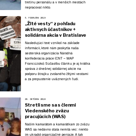
tretinu personálu a v menších mestách
nepracoval nikto.
5. FEBRUÁRA 2019
„Žlté vesty“ z pohľadu
aktívnych účastníkov +
solidárna akcia v Bratislave
Nasledujúci text vznikol na základe
informácií, ktoré nám poskytla naša
sesterská organizácia Národná
konfederácia práce (CNT – MAP
Francúzsko). Súčasťou článku je aj krátka
správa z dnešnej solidárnej akcie na
podporu štrajku zvolaného žltými vestami
a za prepustenie uväznených ľudí.
28. OKTÓBRA 2018
Stretli sme sa s členmi
Viedenského zväzu
pracujúcich (WAS)
Našim kamarátom a kamarátkam zo zväzu
WAS sa nedávno stala nemilá vec: niekto
im ukradol organizačné peniaze. A tak