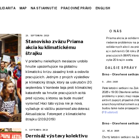
LIDARITA
MAP
NA STIAHNUTIE
PRACOVNÉ PRÁVO
ENGLISH
O NÁS
19. SEPTEMBRA 2019
Priama akcia je solidárn
Stanovisko zväzu Priama
riešenie problémov na p
akcia ku klimatickému
solidárnych akcií za pr
aj v zahraničí. Od roku 
štrajku
pracujúcich (MAP), ktor
vyše 20 krajín sveta.
V priebehu niekoľkých mesiacov urobilo
hnutie upozorňujúce na globálnu
ĎALŠIE SPRÁVY
klimatickú krízu zásadný krok a oslovilo
Brno - Otevřené setkání
pracujúcich. Jedným z prvých výsledkov
je klimatický štrajk, ktorý sa uskutoční 20.
9. JÚNA 2026
septembra. V kontexte boja proti klimatickej
Páté
letošní setkání na Zákl
2026 v 19:00. Otevřené setká
katastrofe sa hnutie pracujúcich ocitá
problémy v práci, mají nápad
pred výzvou, s ktorou sa bude musieť
aktivit zapojit, případně ch
vyrovnať. Hoci táto výzva nie je nová,
anarchosyndikalismem a poz
vyžaduje si väčšiu pozornosť ako doteraz.
budou také naše propagační
(
FB událost
)
Aktualizácia:
Fotoreport z klimatického
štrajku (20.9.2019)
Brno - Otevřené setkání
9. SEPTEMBRA 2019
12. MÁJA 2026
Dernisáž výstavy kolektívu
Čtvrtý
letošní setkání na Zák