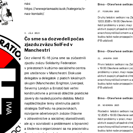
nás:
Brno - Otevřené setkání
https://www.priamaakcia.sk/kategoria/o-
27. FEBRUÁRA 2026
nas-kontakt/
.
Druhý letošní setkání na Zá
12.03. 2026 v 19:00. Otevřen
řešit problémy v práci, mají
aktivit zapojit, případně ch
anarchosyndikalismem a poz
3. JÚLA 2019
budou také naše propagační
Čo sme sa dozvedeli počas
(
FB událost
)
zjazdu zväzu SolFed v
Manchestri
Brno - Otevřené setkání
Cez víkend 15.-16. júna sme sa zúčastnili
21. JANUÁRA 2026
zjazdu zväzu Solidarity Federation
První letošní setkání na Zák
v priestoroch kultúrno-sociálneho centra
v 19:00. Otevřené setkání js
problémy v práci, mají nápad
pre utečencov v Manchestri. Diskusie
aktivit zapojit, případně ch
delegátov a delegátok z piatich lokálnych
anarchosyndikalismem a poz
skupín (Manchester, Brighton, Liverpool,
budou také naše propagační
(
FB událost
)
Severný Londýn a Bristol) boli veľmi
konštruktívne a priniesli dôležité praktické
Brno - Otevřené setkání
závery do nasledujúceho obdobia. Medzi
najdôležitejšie témy stretnutia patrili
26. NOVEMBRA 2025
stratégia SolFedu na pracoviskách,
Poslední letošní setkání na
rozvíjanie odvetvových zväzov (hlavne
12. 2025 v 19:00. Otevřené s
v zdravotníctve a sociálnej starostlivosti,
řešit problémy v práci, mají
aktivit zapojit, případně ch
ale aj v súvislosti s problémami s bývaním)
anarchosyndikalismem a poz
a školenia o organizovaní sa na pracovisku.
budou také naše propagační