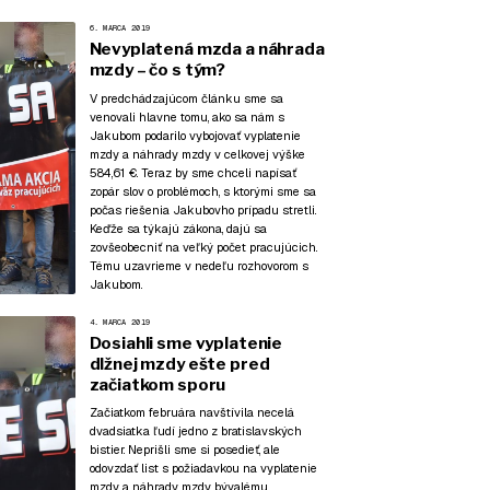
6. MARCA 2019
Nevyplatená mzda a náhrada
mzdy – čo s tým?
V predchádzajúcom článku
sme sa
venovali hlavne tomu, ako sa nám s
Jakubom podarilo vybojovať vyplatenie
mzdy a náhrady mzdy v celkovej výške
584,61 €. Teraz by sme chceli napísať
zopár slov o problémoch, s ktorými sme sa
počas riešenia Jakubovho prípadu stretli.
Keďže sa týkajú zákona, dajú sa
zovšeobecniť na veľký počet pracujúcich.
Tému uzavrieme v nedeľu
rozhovorom s
Jakubom.
4. MARCA 2019
Dosiahli sme vyplatenie
dlžnej mzdy ešte pred
začiatkom sporu
Začiatkom februára navštívila necelá
dvadsiatka ľudí jedno z bratislavských
bistier. Neprišli sme si posedieť, ale
odovzdať list s požiadavkou na vyplatenie
mzdy a náhrady mzdy bývalému