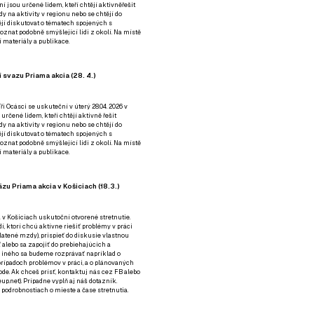
ní jsou určené lidem, kteří chtějí aktivněřešit
y na aktivity v regionu nebo se chtějí do
tějí diskutovat o tématech spojených s
nat podobně smýšlející lidi z okolí. Na místě
 materiály a publikace.
 svazu Priama akcia (28. 4.)
i Ocásci se uskuteční v úterý 28.04. 2026 v
 určené lidem, kteří chtějí aktivně řešit
y na aktivity v regionu nebo se chtějí do
tějí diskutovat o tématech spojených s
nat podobně smýšlející lidi z okolí. Na místě
 materiály a publikace.
zu Priama akcia v Košiciach (18.3.)
a v Košiciach uskutoční otvorené stretnutie.
í, ktorí chcú aktívne riešiť problémy v práci
platené mzdy), prispieť do diskusie vlastnou
alebo sa zapojiť do prebiehajúcich a
 iného sa budeme rozprávať napríklad o
rípadoch problémov v práci, a o plánovaných
de. Ak chceš prísť, kontaktuj nás cez
FB
alebo
up.net). Prípadne
vyplň aj náš dotazník
.
odrobnostiach o mieste a čase stretnutia.