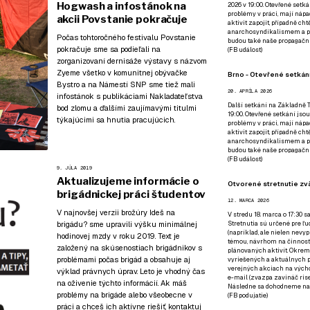
Hogwash a infostánok na
2026 v 19:00. Otevřené setká
problémy v práci, mají nápad
akcii Povstanie pokračuje
aktivit zapojit, případně ch
anarchosyndikalismem a poz
Počas tohtoročného festivalu Povstanie
budou také naše propagační
pokračuje sme sa podieľali na
(
FB událost
)
zorganizovaní dernisáže výstavy s názvom
Zyeme všetko v komunitnej obývačke
Brno - Otevřené setkání
Bystro a na Námestí SNP sme tiež mali
20. APRÍLA 2026
infostánok s
publikáciami Nakladateľstva
Další setkání na Základně Tř
bod zlomu
a ďalšími zaujímavými titulmi
19:00. Otevřené setkání jsou
týkajúcimi sa hnutia pracujúcich.
problémy v práci, mají nápad
aktivit zapojit, případně ch
anarchosyndikalismem a poz
budou také naše propagační
(
FB událost
)
9. JÚLA 2019
Aktualizujeme informácie o
Otvorené stretnutie zvä
brigádnickej práci študentov
12. MARCA 2026
V najnovšej verzii brožúry Ideš na
V stredu 18. marca o 17:30 s
brigádu? sme upravili výšku minimálnej
Stretnutia sú určené pre ľud
(napríklad, ale nielen nevy
hodinovej mzdy v roku 2019. Text je
témou, návrhom na činnosť 
založený na skúsenostiach brigádnikov s
plánovaných aktivít. Okrem
problémami počas brigád a obsahuje aj
vyriešených a aktuálnych p
verejných akciach na výcho
výklad právnych úprav. Leto je vhodný čas
e-mail (zvazpa zavináč rise
na oživenie týchto informácií. Ak máš
Následne sa dohodneme na p
problémy na brigáde alebo všeobecne v
(
FB podujatie
)
práci a chceš ich aktívne riešiť, kontaktuj