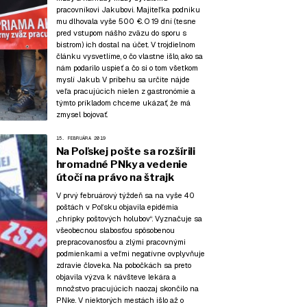
pracovníkovi Jakubovi. Majiteľka podniku
mu dlhovala vyše 500 €. O 19 dní (tesne
pred vstupom nášho zväzu do sporu s
bistrom) ich dostal na účet. V trojdielnom
článku vysvetlíme, o čo vlastne išlo, ako sa
nám podarilo uspieť a čo si
o tom všetkom
myslí Jakub
. V príbehu sa určite
nájde
veľa pracujúcich nielen z gastronómie
a
týmto príkladom chceme ukázať, že má
zmysel bojovať.
15. FEBRUÁRA 2019
Na Poľskej pošte sa rozšírili
hromadné PNky a vedenie
útočí na právo na štrajk
V prvý februárový týždeň sa na vyše 40
poštách v Poľsku objavila epidémia
„chrípky poštových holubov“. Vyznačuje sa
všeobecnou slabosťou spôsobenou
prepracovanosťou a zlými pracovnými
podmienkami a veľmi negatívne ovplyvňuje
zdravie človeka. Na pobočkách sa preto
objavila výzva k návšteve lekára a
množstvo pracujúcich naozaj skončilo na
PNke. V niektorých mestách išlo až o