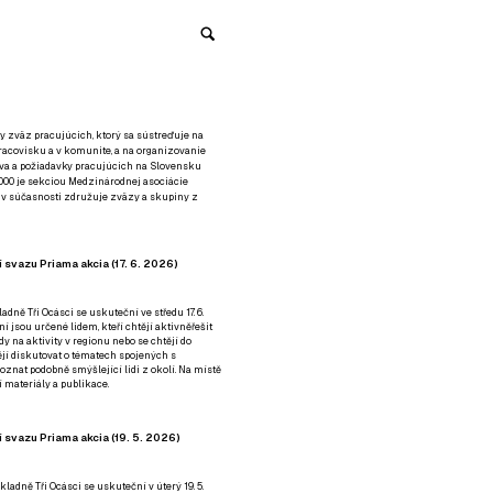
y zväz pracujúcich, ktorý sa sústreďuje na
racovisku a v komunite, a na organizovanie
áva a požiadavky pracujúcich na Slovensku
2000 je sekciou Medzinárodnej asociácie
á v súčasnosti združuje zväzy a skupiny z
 svazu Priama akcia (17. 6. 2026)
adně Tři Ocásci se uskuteční ve středu 17. 6.
ní jsou určené lidem, kteří chtějí aktivněřešit
y na aktivity v regionu nebo se chtějí do
tějí diskutovat o tématech spojených s
nat podobně smýšlející lidi z okolí. Na místě
 materiály a publikace.
 svazu Priama akcia (19. 5. 2026)
ladně Tři Ocásci se uskuteční v úterý 19. 5.