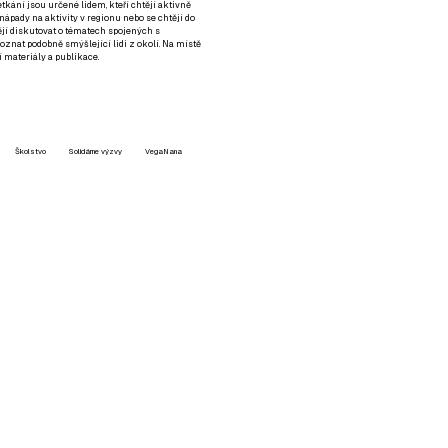
setkání jsou určené lidem, kteří chtějí aktivně
 nápady na aktivity v regionu nebo se chtějí do
tějí diskutovat o tématech spojených s
nat podobně smýšlející lidi z okolí. Na místě
 materiály a publikace.
Školstvo
Solidárne výzvy
VegaNana