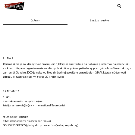
ČLÁNKY
ĎALŠIE SPRÁVY
O NÁS
Priama akcia je solidárny zväz pracujúcich, ktorý sa sústreďuje na riešenie problémov na pracovisku
a v komunite, a na organizovanie solidárnych akcií za práva a požiadavky pracujúcich na Slovensku aj v
zahraničí. Od roku 2000 je sekciou Medzinárodnej asociácie pracujúcich (MAP), ktorá v súčasnosti
združuje zväzy a skupiny z vyše 20 krajín sveta.
KONTAKTY
E-MAIL
zvazpa(zavináč)riseup(bodka)net
is(at)priamaakcia(dot)sk - International Secretariat
TELEFONICKÝ KONTAKT
(SMS alebo odkaz v hlasovej schránke):
00420 735 082 065 (platby ako pri volaní do Českej republiky)