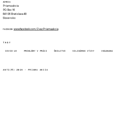
ADRESA
Priama akcia
P.O. Box 16
841 06 Bratislava 48
Slovensko
www.facebook.com/Zvaz.Priama.akcia
FACEBOOK
TAGY
COVID-19
PROBLÉMY V PRÁCI
ŠKOLSTVO
SOLIDÁRNE VÝZVY
VEGANANA
ANTI(©) 2024 -
PRIAMA AKCIA