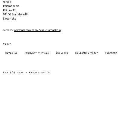
ADRESA
Priama akcia
P.O. Box 16
841 06 Bratislava 48
Slovensko
www.facebook.com/Zvaz.Priama.akcia
FACEBOOK
TAGY
COVID-19
PROBLÉMY V PRÁCI
ŠKOLSTVO
SOLIDÁRNE VÝZVY
VEGANANA
ANTI(©) 2024 -
PRIAMA AKCIA