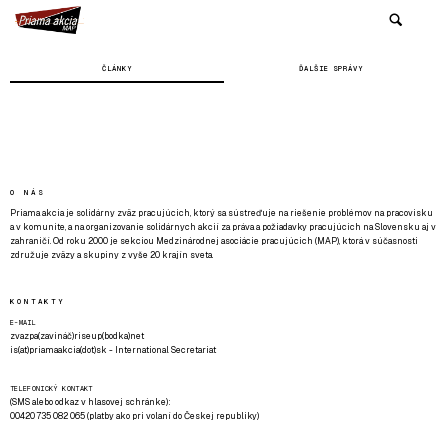
ČLÁNKY
ĎALŠIE SPRÁVY
O NÁS
Priama akcia je solidárny zväz pracujúcich, ktorý sa sústreďuje na riešenie problémov na pracovisku
a v komunite, a na organizovanie solidárnych akcií za práva a požiadavky pracujúcich na Slovensku aj v
zahraničí. Od roku 2000 je sekciou Medzinárodnej asociácie pracujúcich (MAP), ktorá v súčasnosti
združuje zväzy a skupiny z vyše 20 krajín sveta.
KONTAKTY
E-MAIL
zvazpa(zavináč)riseup(bodka)net
is(at)priamaakcia(dot)sk - International Secretariat
TELEFONICKÝ KONTAKT
(SMS alebo odkaz v hlasovej schránke):
00420 735 082 065 (platby ako pri volaní do Českej republiky)