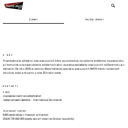
ČLÁNKY
ĎALŠIE SPRÁVY
O NÁS
Priama akcia je solidárny zväz pracujúcich, ktorý sa sústreďuje na riešenie problémov na pracovisku
a v komunite, a na organizovanie solidárnych akcií za práva a požiadavky pracujúcich na Slovensku aj v
zahraničí. Od roku 2000 je sekciou Medzinárodnej asociácie pracujúcich (MAP), ktorá v súčasnosti
združuje zväzy a skupiny z vyše 20 krajín sveta.
KONTAKTY
E-MAIL
zvazpa(zavináč)riseup(bodka)net
is(at)priamaakcia(dot)sk - International Secretariat
TELEFONICKÝ KONTAKT
(SMS alebo odkaz v hlasovej schránke):
00420 735 082 065 (platby ako pri volaní do Českej republiky)