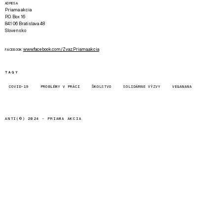
ADRESA
Priama akcia
P.O. Box 16
841 06 Bratislava 48
Slovensko
www.facebook.com/Zvaz.Priama.akcia
FACEBOOK
TAGY
COVID-19
PROBLÉMY V PRÁCI
ŠKOLSTVO
SOLIDÁRNE VÝZVY
VEGANANA
ANTI(©) 2024 -
PRIAMA AKCIA