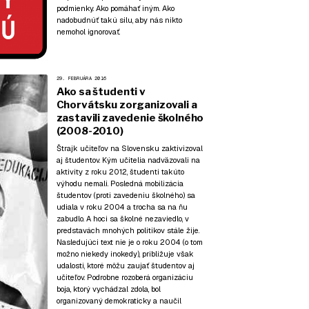
podmienky. Ako pomáhať iným. Ako
nadobudnúť takú silu, aby nás nikto
nemohol ignorovať.
29. FEBRUÁRA 2016
Ako sa študenti v
Chorvátsku zorganizovali a
zastavili zavedenie školného
(2008-2010)
Štrajk učiteľov na Slovensku zaktivizoval
aj študentov. Kým učitelia nadväzovali na
aktivity z roku 2012, študenti takúto
výhodu nemali. Posledná mobilizácia
študentov (proti zavedeniu školného) sa
udiala v roku 2004 a trocha sa na ňu
zabudlo. A hoci sa školné nezaviedlo, v
predstavách mnohých politikov stále žije.
Nasledujúci text nie je o roku 2004 (o tom
možno niekedy inokedy), približuje však
udalosti, ktoré môžu zaujať študentov aj
učiteľov. Podrobne rozoberá organizáciu
boja, ktorý vychádzal zdola, bol
organizovaný demokraticky a naučil