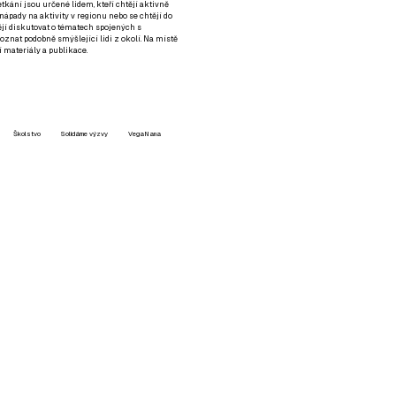
setkání jsou určené lidem, kteří chtějí aktivně
 nápady na aktivity v regionu nebo se chtějí do
tějí diskutovat o tématech spojených s
nat podobně smýšlející lidi z okolí. Na místě
 materiály a publikace.
Školstvo
Solidárne výzvy
VegaNana