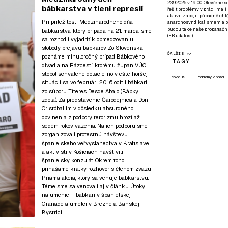
23.9.2025 v 19:00. Otevřené 
bábkarstva v tieni represií
řešit problémy v práci, mají
aktivit zapojit, případně ch
Pri príležitosti Medzinárodného dňa
anarchosyndikalismem a poz
budou také naše propagační
bábkarstva, ktorý pripadá na 21. marca, sme
(
FB událost
)
sa rozhodli vyjadriť k obmedzovaniu
slobody prejavu bábkarov. Zo Slovenska
ĎALŠIE >>
poznáme minuloročný prípad Bábkového
TAGY
divadla na Rázcestí, ktorému župan VÚC
stopol schválené dotácie, no v ešte horšej
covid-19
Problémy v práci
situácii sa vo februári 2016 ocitli bábkari
zo súboru Títeres Desde Abajo (Bábky
zdola). Za predstavenie Čarodejnica a Don
Cristóbal im v dôsledku absurdného
obvinenia z podpory terorizmu hrozí až
sedem rokov väzenia. Na ich podporu sme
zorganizovali protestnú návštevu
španielskeho veľvyslanectva v Bratislave
a aktivisti v Košiciach navštívili
španielsky konzulát. Okrem toho
prinášame krátky rozhovor s členom zväzu
Priama akcia, ktorý sa venuje bábkarstvu.
Téme sme sa venovali aj v článku
Útoky
na umenie – bábkari v španielskej
Granade a umelci v Brezne a Banskej
Bystrici
.