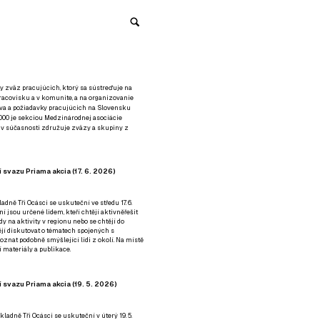
y zväz pracujúcich, ktorý sa sústreďuje na
racovisku a v komunite, a na organizovanie
áva a požiadavky pracujúcich na Slovensku
2000 je sekciou Medzinárodnej asociácie
á v súčasnosti združuje zväzy a skupiny z
 svazu Priama akcia (17. 6. 2026)
adně Tři Ocásci se uskuteční ve středu 17. 6.
ní jsou určené lidem, kteří chtějí aktivněřešit
y na aktivity v regionu nebo se chtějí do
tějí diskutovat o tématech spojených s
nat podobně smýšlející lidi z okolí. Na místě
 materiály a publikace.
 svazu Priama akcia (19. 5. 2026)
ladně Tři Ocásci se uskuteční v úterý 19. 5.