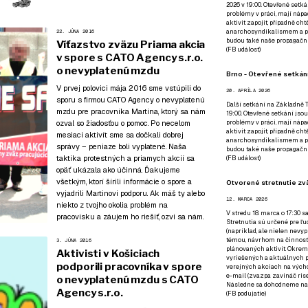
2026 v 19:00. Otevřené setká
problémy v práci, mají nápad
aktivit zapojit, případně ch
anarchosyndikalismem a poz
22. JÚNA 2016
budou také naše propagační
Víťazstvo zväzu Priama akcia
(
FB událost
)
v spore s CATO Agency s.r.o.
o nevyplatenú mzdu
Brno - Otevřené setkání
V prvej polovici mája 2016 sme vstúpili do
20. APRÍLA 2026
sporu s firmou CATO Agency o nevyplatenú
Další setkání na Základně Tř
mzdu pre pracovníka Martina, ktorý sa nám
19:00. Otevřené setkání jsou
problémy v práci, mají nápad
ozval so žiadosťou o pomoc. Po necelom
aktivit zapojit, případně ch
mesiaci aktivít sme sa dočkali dobrej
anarchosyndikalismem a poz
správy – peniaze boli vyplatené. Naša
budou také naše propagační
taktika protestných a priamych akcií sa
(
FB událost
)
opäť ukázala ako účinná. Ďakujeme
všetkým, ktorí šírili informácie o spore a
Otvorené stretnutie zvä
vyjadrili Martinovi podporu. Ak máš ty alebo
12. MARCA 2026
niekto z tvojho okolia problém na
V stredu 18. marca o 17:30 s
pracovisku a záujem ho riešiť,
ozvi sa nám
.
Stretnutia sú určené pre ľud
(napríklad, ale nielen nevy
témou, návrhom na činnosť 
3. JÚNA 2016
plánovaných aktivít. Okrem
Aktivisti v Košiciach
vyriešených a aktuálnych p
podporili pracovníka v spore
verejných akciach na výcho
e-mail (zvazpa zavináč rise
o nevyplatenú mzdu s CATO
Následne sa dohodneme na p
Agency s.r.o.
(
FB podujatie
)