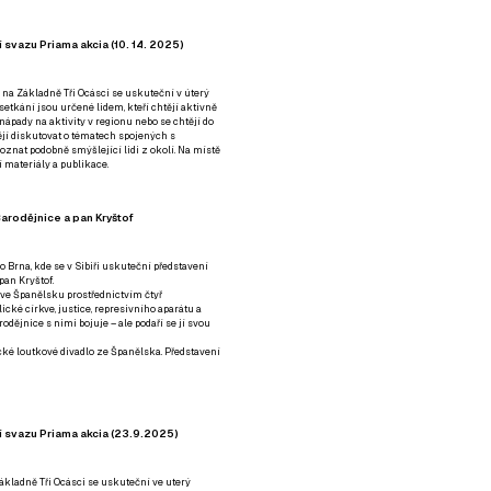
 svazu Priama akcia (10. 14. 2025)
 na Základně Tři Ocásci se uskuteční v úterý
é setkání jsou určené lidem, kteří chtějí aktivně
 nápady na aktivity v regionu nebo se chtějí do
tějí diskutovat o tématech spojených s
nat podobně smýšlející lidi z okolí. Na místě
 materiály a publikace.
arodějnice a pan Kryštof
o Brna, kde se v Sibiři uskuteční představení
pan Kryštof.
 ve Španělsku prostřednictvím čtyř
ické církve, justice, represivního aparátu a
odějnice s nimi bojuje – ale podaří se jí svou
tické loutkové divadlo ze Španělska. Představení
í svazu Priama akcia (23.9.2025)
ákladně Tři Ocásci se uskuteční ve uterý