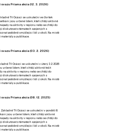
 svazu Priama akcia (12. 3. 2026)
kladně Tři Ocásci se uskuteční ve čtvrtek
é setkání jsou určené lidem, kteří chtějí aktivně
 nápady na aktivity v regionu nebo se chtějí do
tějí diskutovat o tématech spojených s
nat podobně smýšlející lidi z okolí. Na místě
 materiály a publikace.
 svazu Priama akcia (03. 2. 2026)
ladně Tři Ocásci se uskuteční v úterý 3. 2. 2026
ou určené lidem, kteří chtějí aktivně řešit
y na aktivity v regionu nebo se chtějí do
tějí diskutovat o tématech spojených s
nat podobně smýšlející lidi z okolí. Na místě
 materiály a publikace.
 svazu Priama akcia (08. 12. 2025)
 Základně Tři Ocásci se uskuteční v ponděli 8.
etkání jsou určené lidem, kteří chtějí aktivně
 nápady na aktivity v regionu nebo se chtějí do
tějí diskutovat o tématech spojených s
nat podobně smýšlející lidi z okolí. Na místě
 materiály a publikace.