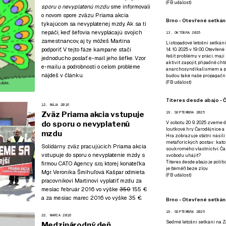
(
FB událost
)
sporu o nevyplatenú mzdu
sme informovali
o novom spore zväzu Priama akcia
Brno - Otevřené setkání
týkajúcom sa nevyplatenej mzdy. Ak sa ti
nepáči, keď šéfovia nevyplácajú svojich
13. OKTÓBRA 2025
zamestnancov, aj ty môžeš Martina
Listopadové letošní setkání
podporiť. V tejto fáze kampane stačí
14. 10. 2025 v 19:00. Otevřen
řešit problémy v práci, mají
jednoducho poslať e-mail jeho šéfke. Vzor
aktivit zapojit, případně ch
e-mailu a podrobnosti o celom probléme
anarchosyndikalismem a poz
nájdeš v článku.
budou také naše propagační
(
FB událost
)
Títeres desde abajo - Č
12. MÁJA 2016
Zväz Priama akcia vstupuje
19. SEPTEMBRA 2025
do sporu o nevyplatenú
V sobotu 20. 9. 2025 zveme d
loutkové hry Čarodějnice a 
mzdu
Hra zobrazuje státní násilí
metaforických postav: katol
Solidárny zväz pracujúcich Priama akcia
soukromého vlastnictví. Čar
vstupuje do sporu o nevyplatenie mzdy s
svobodu uhájit?
Títeres desde abajo je poli
firmou CATO Agency s.r.o, ktorej konateľka
je (téměř) beze zlov.
Mgr. Veronika Šmihuľová Kašpar odmieta
(
FB událost
)
pracovníkovi Martinovi vyplatiť mzdu za
mesiac február 2016 vo výške
350
155 €
a za mesiac marec 2016 vo výške 35 €.
Brno - Otevřené setkán
19. SEPTEMBRA 2025
22. MARCA 2016
Sedmé letošní setkání na Z
Medzinárodný deň