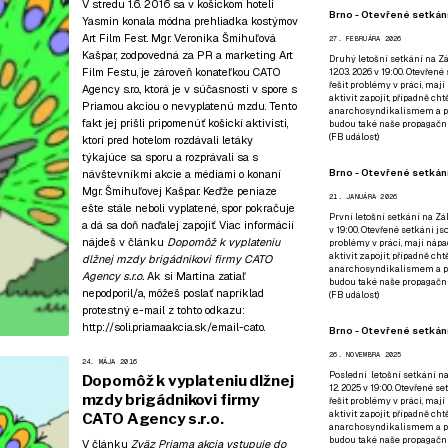
V stredu 1.6. 2016 sa v košickom hoteli
Brno - Otevřené setkání
Yasmin konala módna prehliadka kostýmov
Art Film Fest. Mgr. Veronika Šmihuľová
27. FEBRUÁRA 2026
Kašpar, zodpovedná za PR a marketing Art
Druhý letošní setkání na Zá
Film Festu, je zároveň konateľkou CATO
12.03. 2026 v 19:00. Otevřen
řešit problémy v práci, mají
Agency s.r.o., ktorá je v súčasnosti v spore s
aktivit zapojit, případně ch
Priamou akciou o nevyplatenú mzdu. Tento
anarchosyndikalismem a poz
fakt jej prišli pripomenúť košickí aktivisti,
budou také naše propagační
(
FB událost
)
ktorí pred hotelom rozdávali letáky
týkajúce sa sporu a rozprávali sa s
Brno - Otevřené setkání
návštevníkmi akcie a médiami o konaní
Mgr. Šmihuľovej Kašpar. Keďže peniaze
21. JANUÁRA 2026
ešte stále neboli vyplatené, spor pokračuje
První letošní setkání na Zák
a dá sa doň naďalej zapojiť. Viac informácií
v 19:00. Otevřené setkání js
nájdeš v článku
Dopomôž k vyplateniu
problémy v práci, mají nápad
aktivit zapojit, případně ch
dlžnej mzdy brigádnikovi firmy CATO
anarchosyndikalismem a poz
Agency s.r.o.
Ak si Martina zatiaľ
budou také naše propagační
nepodporil/a, môžeš poslať napríklad
(
FB událost
)
protestný e-mail z tohto odkazu:
http://soli.priamaakcia.sk/email-cato
.
Brno - Otevřené setkání
26. NOVEMBRA 2025
24. MÁJA 2016
Poslední letošní setkání na
Dopomôž k vyplateniu dlžnej
12. 2025 v 19:00. Otevřené s
mzdy brigádnikovi firmy
řešit problémy v práci, mají
aktivit zapojit, případně ch
CATO Agency s.r.o.
anarchosyndikalismem a poz
budou také naše propagační
V článku
Zväz Priama akcia vstupuje do