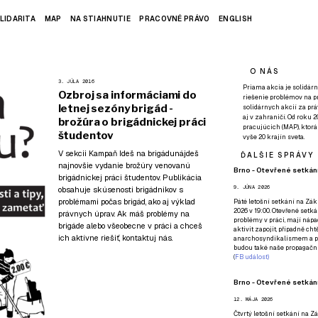
LIDARITA
MAP
NA STIAHNUTIE
PRACOVNÉ PRÁVO
ENGLISH
O NÁS
3. JÚLA 2016
Priama akcia je solidárn
Ozbroj sa informáciami do
riešenie problémov na p
letnej sezóny brigád -
solidárnych akcií za pr
aj v zahraničí. Od roku 
brožúra o brigádnickej práci
pracujúcich (MAP), ktor
študentov
vyše 20 krajín sveta.
V sekcii
Kampaň Ideš na brigádu
nájdeš
ĎALŠIE SPRÁVY
najnovšie vydanie brožúry venovanú
Brno - Otevřené setkání
brigádnickej práci študentov. Publikácia
9. JÚNA 2026
obsahuje skúsenosti brigádnikov s
problémami počas brigád, ako aj výklad
Páté
letošní setkání na Zákl
2026 v 19:00. Otevřené setká
právnych úprav. Ak máš problémy na
problémy v práci, mají nápad
brigáde alebo všeobecne v práci a chceš
aktivit zapojit, případně ch
ich aktívne riešiť,
kontaktuj nás
.
anarchosyndikalismem a poz
budou také naše propagační
(
FB událost
)
Brno - Otevřené setkání
12. MÁJA 2026
Čtvrtý
letošní setkání na Zák