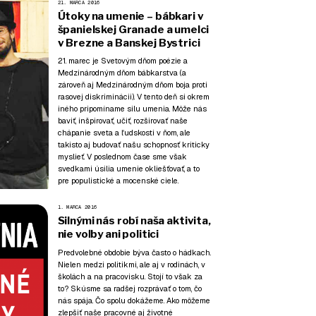
21. MARCA 2016
Útoky na umenie – bábkari v
španielskej Granade a umelci
v Brezne a Banskej Bystrici
21. marec je Svetovým dňom poézie a
Medzinárodným dňom bábkarstva (a
zároveň aj Medzinárodným dňom boja proti
rasovej diskriminácii). V tento deň si okrem
iného pripomíname silu umenia. Môže nás
baviť, inšpirovať, učiť, rozširovať naše
chápanie sveta a ľudskosti v ňom, ale
takisto aj budovať našu schopnosť kriticky
myslieť. V poslednom čase sme však
svedkami úsilia umenie okliešťovať, a to
pre populistické a mocenské ciele.
1. MARCA 2016
Silnými nás robí naša aktivita,
nie voľby ani politici
Predvolebné obdobie býva často o hádkach.
Nielen medzi politikmi, ale aj v rodinách, v
školách a na pracovisku. Stojí to však za
to? Skúsme sa radšej rozprávať o tom, čo
nás spája. Čo spolu dokážeme. Ako môžeme
zlepšiť naše pracovné aj životné