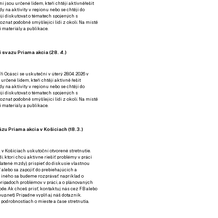
ní jsou určené lidem, kteří chtějí aktivněřešit
y na aktivity v regionu nebo se chtějí do
tějí diskutovat o tématech spojených s
nat podobně smýšlející lidi z okolí. Na místě
 materiály a publikace.
 svazu Priama akcia (28. 4.)
i Ocásci se uskuteční v úterý 28.04. 2026 v
 určené lidem, kteří chtějí aktivně řešit
y na aktivity v regionu nebo se chtějí do
tějí diskutovat o tématech spojených s
nat podobně smýšlející lidi z okolí. Na místě
 materiály a publikace.
zu Priama akcia v Košiciach (18.3.)
a v Košiciach uskutoční otvorené stretnutie.
í, ktorí chcú aktívne riešiť problémy v práci
platené mzdy), prispieť do diskusie vlastnou
alebo sa zapojiť do prebiehajúcich a
 iného sa budeme rozprávať napríklad o
rípadoch problémov v práci, a o plánovaných
de. Ak chceš prísť, kontaktuj nás cez
FB
alebo
up.net). Prípadne
vyplň aj náš dotazník
.
odrobnostiach o mieste a čase stretnutia.