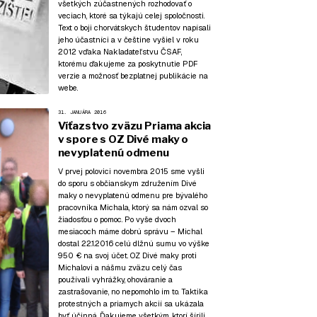
všetkých zúčastnených rozhodovať o
veciach, ktoré sa týkajú celej spoločnosti.
Text o boji chorvátskych študentov napísali
jeho účastníci a v češtine vyšiel v roku
2012 vďaka Nakladateľstvu ČSAF,
ktorému
ďakujeme za poskytnutie PDF
verzie
a možnosť bezplatnej publikácie na
webe.
31. JANUÁRA 2016
Víťazstvo zväzu Priama akcia
v spore s OZ Divé maky o
nevyplatenú odmenu
V prvej polovici novembra 2015 sme vyšli
do sporu s občianskym združením Divé
maky o nevyplatenú odmenu pre bývalého
pracovníka Michala, ktorý sa nám ozval so
žiadosťou o pomoc. Po vyše dvoch
mesiacoch máme dobrú správu – Michal
dostal 22.1.2016 celú dlžnú sumu vo výške
950 € na svoj účet. OZ Divé maky proti
Michalovi a nášmu zväzu celý čas
používali vyhrážky, ohováranie a
zastrašovanie, no nepomohlo im to. Taktika
protestných a priamych akcií sa ukázala
byť účinná. Ďakujeme všetkým, ktorí šírili