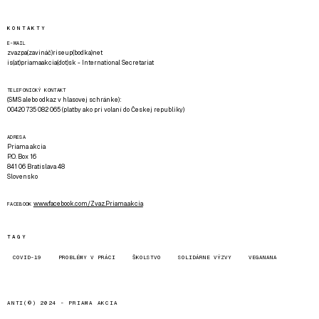
KONTAKTY
E-MAIL
zvazpa(zavináč)riseup(bodka)net
is(at)priamaakcia(dot)sk - International Secretariat
TELEFONICKÝ KONTAKT
(SMS alebo odkaz v hlasovej schránke):
00420 735 082 065 (platby ako pri volaní do Českej republiky)
ADRESA
Priama akcia
P.O. Box 16
841 06 Bratislava 48
Slovensko
www.facebook.com/Zvaz.Priama.akcia
FACEBOOK
TAGY
COVID-19
PROBLÉMY V PRÁCI
ŠKOLSTVO
SOLIDÁRNE VÝZVY
VEGANANA
ANTI(©) 2024 -
PRIAMA AKCIA