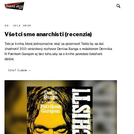
22. JÚLA 2026
Všetci sme anarchisti (recenzia)
Toto je kniha, ktorá jednoznačne stojí za pozornosť. Takto by sa dal
zhodnotiť 300-stránkový rozhovor Denisa Banga s redaktorom Denníka
N Patrikom Garajom aj bez toho, aby sa o knihe povedalo čokoľvek
ďalšie.
ČÍTAŤ ČLÁNOK →