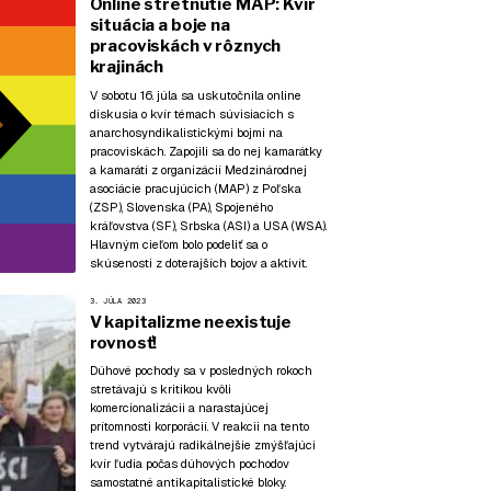
Online stretnutie MAP: Kvír
situácia a boje na
pracoviskách v rôznych
krajinách
V sobotu 16. júla sa uskutočnila online
diskusia o kvír témach súvisiacich s
anarchosyndikalistickými bojmi na
pracoviskách. Zapojili sa do nej kamarátky
a kamaráti z organizácií Medzinárodnej
asociácie pracujúcich (MAP) z Poľska
(ZSP), Slovenska (PA), Spojeného
kráľovstva (SF), Srbska (ASI) a USA (WSA).
Hlavným cieľom bolo podeliť sa o
skúsenosti z doterajších bojov a aktivít.
3. JÚLA 2023
V kapitalizme neexistuje
rovnosť!
Dúhové pochody sa v posledných rokoch
stretávajú s kritikou kvôli
komercionalizácii a narastajúcej
prítomnosti korporácií. V reakcii na tento
trend vytvárajú radikálnejšie zmýšľajúci
kvír ľudia počas dúhových pochodov
samostatné antikapitalistické bloky.