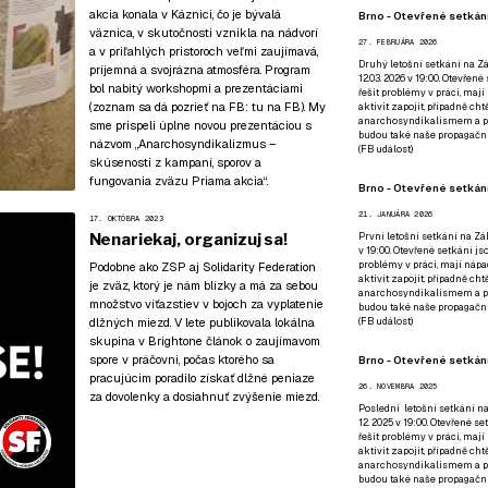
akcia konala v Káznici, čo je bývalá
Brno - Otevřené setkání
väznica, v skutočnosti vznikla na nádvorí
27. FEBRUÁRA 2026
a v priľahlých pristoroch veľmi zaujímavá,
Druhý letošní setkání na Zá
príjemná a svojrázna atmosféra. Program
12.03. 2026 v 19:00. Otevřen
bol nabitý workshopmi a prezentáciami
řešit problémy v práci, mají
(zoznam sa dá pozrieť na FB:
tu na FB
). My
aktivit zapojit, případně ch
anarchosyndikalismem a poz
sme prispeli úplne novou prezentáciou s
budou také naše propagační
názvom „Anarchosyndikalizmus –
(
FB událost
)
skúsenosti z kampaní, sporov a
fungovania zväzu Priama akcia“.
Brno - Otevřené setkání
21. JANUÁRA 2026
17. OKTÓBRA 2023
Nenariekaj, organizuj sa!
První letošní setkání na Zák
v 19:00. Otevřené setkání js
problémy v práci, mají nápad
Podobne ako ZSP aj Solidarity Federation
aktivit zapojit, případně ch
je zväz, ktorý je nám blízky a má za sebou
anarchosyndikalismem a poz
množstvo víťazstiev v bojoch za vyplatenie
budou také naše propagační
dlžných miezd. V lete publikovala lokálna
(
FB událost
)
skupina v Brightone článok o zaujímavom
spore v práčovni, počas ktorého sa
Brno - Otevřené setkání
pracujúcim poradilo získať dlžné peniaze
26. NOVEMBRA 2025
za dovolenky a dosiahnuť zvýšenie miezd.
Poslední letošní setkání na
12. 2025 v 19:00. Otevřené s
řešit problémy v práci, mají
aktivit zapojit, případně ch
anarchosyndikalismem a poz
budou také naše propagační