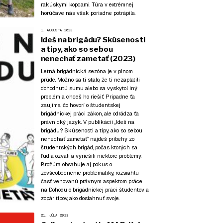
rakúskymi kopcami. Túra v extrémnej
horúčave nás však poriadne potrápila.
1. AUGUSTA 2023
Ideš na brigádu? Skúsenosti
a tipy, ako so sebou
nenechať zametať (2023)
Letná brigádnická sezóna je v plnom
prúde. Možno sa ti stalo, že ti nezaplatili
dohodnutú sumu alebo sa vyskytol iný
problém a chceš ho riešiť. Prípadne ťa
zaujíma, čo hovorí o študentskej
brigádnickej práci zákon, ale odrádza ťa
právnický jazyk. V publikácii „Ideš na
brigádu? Skúsenosti a tipy, ako so sebou
nenechať zametať” nájdeš príbehy zo
študentských brigád, počas ktorých sa
ľudia ozvali a vyriešili niektoré problémy.
Brožúra obsahuje aj pokus o
zovšeobecnenie problematiky, rozsiahlu
časť venovanú právnym aspektom práce
na Dohodu o brigádnickej práci študentov a
zopár tipov, ako dosiahnuť svoje.
21. JÚLA 2023