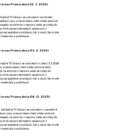
 svazu Priama akcia (12. 3. 2026)
kladně Tři Ocásci se uskuteční ve čtvrtek
é setkání jsou určené lidem, kteří chtějí aktivně
 nápady na aktivity v regionu nebo se chtějí do
tějí diskutovat o tématech spojených s
nat podobně smýšlející lidi z okolí. Na místě
 materiály a publikace.
 svazu Priama akcia (03. 2. 2026)
ladně Tři Ocásci se uskuteční v úterý 3. 2. 2026
ou určené lidem, kteří chtějí aktivně řešit
y na aktivity v regionu nebo se chtějí do
tějí diskutovat o tématech spojených s
nat podobně smýšlející lidi z okolí. Na místě
 materiály a publikace.
 svazu Priama akcia (08. 12. 2025)
 Základně Tři Ocásci se uskuteční v ponděli 8.
etkání jsou určené lidem, kteří chtějí aktivně
 nápady na aktivity v regionu nebo se chtějí do
tějí diskutovat o tématech spojených s
nat podobně smýšlející lidi z okolí. Na místě
 materiály a publikace.