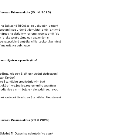
 svazu Priama akcia (10. 14. 2025)
 na Základně Tři Ocásci se uskuteční v úterý
é setkání jsou určené lidem, kteří chtějí aktivně
 nápady na aktivity v regionu nebo se chtějí do
tějí diskutovat o tématech spojených s
nat podobně smýšlející lidi z okolí. Na místě
 materiály a publikace.
arodějnice a pan Kryštof
o Brna, kde se v Sibiři uskuteční představení
pan Kryštof.
 ve Španělsku prostřednictvím čtyř
ické církve, justice, represivního aparátu a
odějnice s nimi bojuje – ale podaří se jí svou
tické loutkové divadlo ze Španělska. Představení
í svazu Priama akcia (23.9.2025)
ákladně Tři Ocásci se uskuteční ve uterý