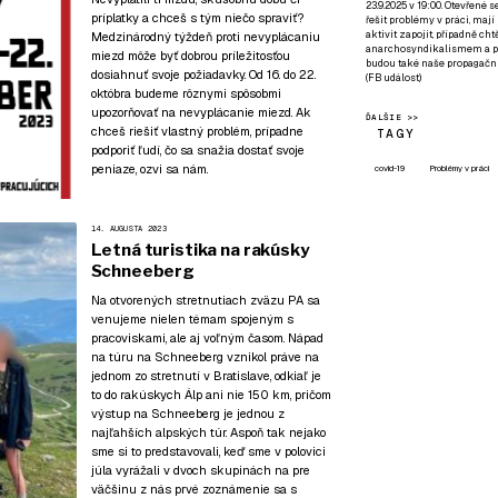
23.9.2025 v 19:00. Otevřené 
príplatky a chceš s tým niečo spraviť?
řešit problémy v práci, mají
aktivit zapojit, případně ch
Medzinárodný týždeň proti nevyplácaniu
anarchosyndikalismem a poz
miezd môže byť dobrou príležitosťou
budou také naše propagační
dosiahnuť svoje požiadavky. Od 16. do 22.
(
FB událost
)
októbra budeme rôznymi spôsobmi
upozorňovať na nevyplácanie miezd. Ak
ĎALŠIE >>
chceš riešiť vlastný problém, prípadne
TAGY
podporiť ľudí, čo sa snažia dostať svoje
peniaze, ozvi sa nám.
covid-19
Problémy v práci
14. AUGUSTA 2023
Letná turistika na rakúsky
Schneeberg
Na otvorených stretnutiach zväzu PA sa
venujeme nielen témam spojeným s
pracoviskami, ale aj voľným časom. Nápad
na túru na Schneeberg vznikol práve na
jednom zo stretnutí v Bratislave, odkiaľ je
to do rakúskych Álp ani nie 150 km, pričom
výstup na Schneeberg je jednou z
najľahších alpských túr. Aspoň tak nejako
sme si to predstavovali, keď sme v polovici
júla vyrážali v dvoch skupinách na pre
väčšinu z nás prvé zoznámenie sa s