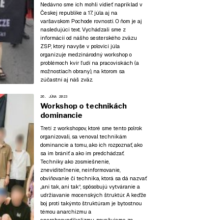
Nedávno sme ich mohli vidieť napríklad v
Českej republike a 17. júla aj na
varšavskom Pochode rovnosti. O ňom je aj
nasledujúci text. Vychádzali sme z
informácií od nášho sesterského zväzu
ZSP, ktorý navyše v polovici júla
organizuje medzinárodný workshop o
problémoch kvír ľudí na pracoviskách (a
možnostiach obrany), na ktorom sa
zúčastní aj náš zväz.
26. JÚNA 2023
Workshop o technikách
dominancie
Tretí z workshopov, ktoré sme tento polrok
organizovali, sa venoval technikám
dominancie a tomu, ako ich rozpoznať, ako
sa im brániť a ako im predchádzať.
Techniky ako zosmiešnenie,
zneviditeľnenie, neinformovanie,
obviňovanie či technika, ktorá sa dá nazvať
„ani tak, ani tak“, spôsobujú vytváranie a
udržiavanie mocenských štruktúr. A keďže
boj proti takýmto štruktúram je bytostnou
témou anarchizmu a
anarchosyndikalizmu, považujeme za