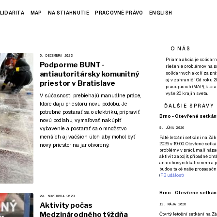
LIDARITA
MAP
NA STIAHNUTIE
PRACOVNÉ PRÁVO
ENGLISH
O NÁS
5. DECEMBRA 2023
Priama akcia je solidárn
Podporme BUNT -
riešenie problémov na p
antiautoritársky komunitný
solidárnych akcií za pr
aj v zahraničí. Od roku 
priestor v Bratislave
pracujúcich (MAP), ktor
vyše 20 krajín sveta.
V súčasnosti prebiehajú manuálne práce,
ktoré dajú priestoru novú podobu. Je
ĎALŠIE SPRÁVY
potrebné postarať sa o elektriku, pripraviť
Brno - Otevřené setkání
novú podlahu, vymaľovať, nakúpiť
vybavenie a postarať sa o množstvo
9. JÚNA 2026
menších aj väčších úloh, aby mohol byť
Páté
letošní setkání na Zákl
2026 v 19:00. Otevřené setká
nový priestor na jar otvorený.
problémy v práci, mají nápad
aktivit zapojit, případně ch
anarchosyndikalismem a poz
budou také naše propagační
(
FB událost
)
Brno - Otevřené setkání
20. NOVEMBRA 2023
Aktivity počas
12. MÁJA 2026
Medzinárodného týždňa
Čtvrtý
letošní setkání na Zák