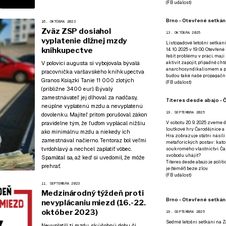
(
FB událost
)
Brno - Otevřené setkání
16. OKTÓBRA 2023
Zväz ZSP dosiahol
13. OKTÓBRA 2025
vyplatenie dlžnej mzdy
Listopadové letošní setkání
kníhkupectve
14. 10. 2025 v 19:00. Otevřen
řešit problémy v práci, mají
V polovici augusta si vybojovala bývalá
aktivit zapojit, případně ch
anarchosyndikalismem a poz
pracovníčka varšavského kníhkupectva
budou také naše propagační
Granos Ksiązki Tanie 11 000 zlotých
(
FB událost
)
(približne 3400 eur). Bývalý
zamestnávateľ jej dlhoval za nadčasy,
Títeres desde abajo - Č
neúplne vyplatenú mzdu a nevyplatenú
19. SEPTEMBRA 2025
dovolenku. Majiteľ pritom porušoval zákon
pravidelne tým, že ľuďom vyplácal nižšiu
V sobotu 20. 9. 2025 zveme d
loutkové hry Čarodějnice a 
ako minimálnu mzdu a niekedy ich
Hra zobrazuje státní násilí
zamestnával načierno. Tentoraz bol veľmi
metaforických postav: katol
tvrdohlavý a nechcel zaplatiť vôbec.
soukromého vlastnictví. Čar
svobodu uhájit?
Spamätal sa, až keď si uvedomil, že môže
Títeres desde abajo je poli
prehrať.
je (téměř) beze zlov.
(
FB událost
)
11. SEPTEMBRA 2023
Medzinárodný týždeň proti
Brno - Otevřené setkán
nevyplácaniu miezd (16.-22.
október 2023)
19. SEPTEMBRA 2025
Sedmé letošní setkání na Z
Nevyplatili ti mzdu, skúšobnú dobu či