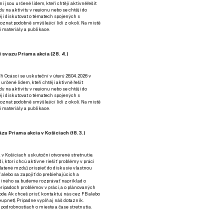
ní jsou určené lidem, kteří chtějí aktivněřešit
y na aktivity v regionu nebo se chtějí do
tějí diskutovat o tématech spojených s
nat podobně smýšlející lidi z okolí. Na místě
 materiály a publikace.
 svazu Priama akcia (28. 4.)
i Ocásci se uskuteční v úterý 28.04. 2026 v
 určené lidem, kteří chtějí aktivně řešit
y na aktivity v regionu nebo se chtějí do
tějí diskutovat o tématech spojených s
nat podobně smýšlející lidi z okolí. Na místě
 materiály a publikace.
zu Priama akcia v Košiciach (18.3.)
a v Košiciach uskutoční otvorené stretnutie.
í, ktorí chcú aktívne riešiť problémy v práci
platené mzdy), prispieť do diskusie vlastnou
alebo sa zapojiť do prebiehajúcich a
 iného sa budeme rozprávať napríklad o
rípadoch problémov v práci, a o plánovaných
de. Ak chceš prísť, kontaktuj nás cez
FB
alebo
up.net). Prípadne
vyplň aj náš dotazník
.
odrobnostiach o mieste a čase stretnutia.