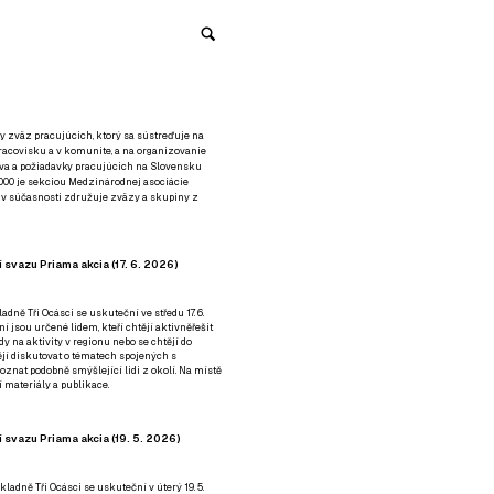
y zväz pracujúcich, ktorý sa sústreďuje na
racovisku a v komunite, a na organizovanie
áva a požiadavky pracujúcich na Slovensku
2000 je sekciou Medzinárodnej asociácie
á v súčasnosti združuje zväzy a skupiny z
 svazu Priama akcia (17. 6. 2026)
adně Tři Ocásci se uskuteční ve středu 17. 6.
ní jsou určené lidem, kteří chtějí aktivněřešit
y na aktivity v regionu nebo se chtějí do
tějí diskutovat o tématech spojených s
nat podobně smýšlející lidi z okolí. Na místě
 materiály a publikace.
 svazu Priama akcia (19. 5. 2026)
ladně Tři Ocásci se uskuteční v úterý 19. 5.