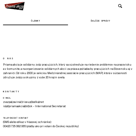
ČLÁNKY
ĎALŠIE SPRÁVY
O NÁS
Priama akcia je solidárny zväz pracujúcich, ktorý sa sústreďuje na riešenie problémov na pracovisku
a v komunite, a na organizovanie solidárnych akcií za práva a požiadavky pracujúcich na Slovensku aj v
zahraničí. Od roku 2000 je sekciou Medzinárodnej asociácie pracujúcich (MAP), ktorá v súčasnosti
združuje zväzy a skupiny z vyše 20 krajín sveta.
KONTAKTY
E-MAIL
zvazpa(zavináč)riseup(bodka)net
is(at)priamaakcia(dot)sk - International Secretariat
TELEFONICKÝ KONTAKT
(SMS alebo odkaz v hlasovej schránke):
00420 735 082 065 (platby ako pri volaní do Českej republiky)