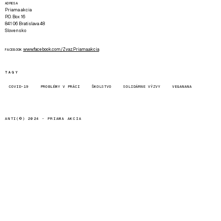
ADRESA
Priama akcia
P.O. Box 16
841 06 Bratislava 48
Slovensko
www.facebook.com/Zvaz.Priama.akcia
FACEBOOK
TAGY
COVID-19
PROBLÉMY V PRÁCI
ŠKOLSTVO
SOLIDÁRNE VÝZVY
VEGANANA
ANTI(©) 2024 -
PRIAMA AKCIA