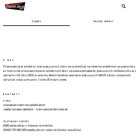
ČLÁNKY
ĎALŠIE SPRÁVY
O NÁS
Priama akcia je solidárny zväz pracujúcich, ktorý sa sústreďuje na riešenie problémov na pracovisku
a v komunite, a na organizovanie solidárnych akcií za práva a požiadavky pracujúcich na Slovensku aj v
zahraničí. Od roku 2000 je sekciou Medzinárodnej asociácie pracujúcich (MAP), ktorá v súčasnosti
združuje zväzy a skupiny z vyše 20 krajín sveta.
KONTAKTY
E-MAIL
zvazpa(zavináč)riseup(bodka)net
is(at)priamaakcia(dot)sk - International Secretariat
TELEFONICKÝ KONTAKT
(SMS alebo odkaz v hlasovej schránke):
00420 735 082 065 (platby ako pri volaní do Českej republiky)