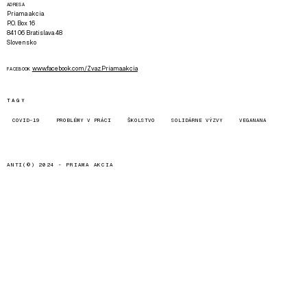
ADRESA
Priama akcia
P.O. Box 16
841 06 Bratislava 48
Slovensko
www.facebook.com/Zvaz.Priama.akcia
FACEBOOK
TAGY
COVID-19
PROBLÉMY V PRÁCI
ŠKOLSTVO
SOLIDÁRNE VÝZVY
VEGANANA
ANTI(©) 2024 -
PRIAMA AKCIA