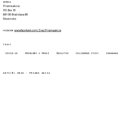
ADRESA
Priama akcia
P.O. Box 16
841 06 Bratislava 48
Slovensko
www.facebook.com/Zvaz.Priama.akcia
FACEBOOK
TAGY
COVID-19
PROBLÉMY V PRÁCI
ŠKOLSTVO
SOLIDÁRNE VÝZVY
VEGANANA
ANTI(©) 2024 -
PRIAMA AKCIA