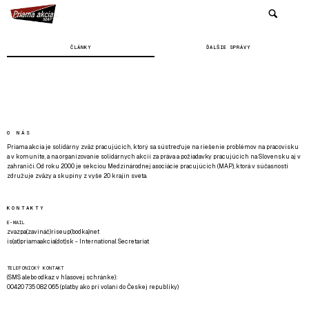
ČLÁNKY
ĎALŠIE SPRÁVY
O NÁS
Priama akcia je solidárny zväz pracujúcich, ktorý sa sústreďuje na riešenie problémov na pracovisku
a v komunite, a na organizovanie solidárnych akcií za práva a požiadavky pracujúcich na Slovensku aj v
zahraničí. Od roku 2000 je sekciou Medzinárodnej asociácie pracujúcich (MAP), ktorá v súčasnosti
združuje zväzy a skupiny z vyše 20 krajín sveta.
KONTAKTY
E-MAIL
zvazpa(zavináč)riseup(bodka)net
is(at)priamaakcia(dot)sk - International Secretariat
TELEFONICKÝ KONTAKT
(SMS alebo odkaz v hlasovej schránke):
00420 735 082 065 (platby ako pri volaní do Českej republiky)