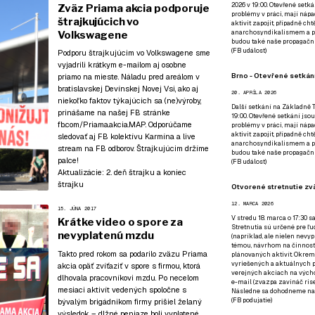
2026 v 19:00. Otevřené setká
Zväz Priama akcia podporuje
problémy v práci, mají nápad
štrajkujúcich vo
aktivit zapojit, případně ch
anarchosyndikalismem a poz
Volkswagene
budou také naše propagační
(
FB událost
)
Podporu štrajkujúcim vo Volkswagene sme
vyjadrili krátkym e-mailom aj osobne
Brno - Otevřené setkání
priamo na mieste. Náladu pred areálom v
bratislavskej Devínskej Novej Vsi, ako aj
20. APRÍLA 2026
niekoľko faktov týkajúcich sa (ne)výroby,
Další setkání na Základně Tř
prinášame na našej FB stránke
19:00. Otevřené setkání jsou
fb.com/Priama.akcia.MAP
. Odporúčame
problémy v práci, mají nápad
aktivit zapojit, případně ch
sledovať aj
FB kolektívu Karmína
a live
anarchosyndikalismem a poz
stream
na FB odborov
. Štrajkujúcim držíme
budou také naše propagační
palce!
(
FB událost
)
Aktualizácie:
2. deň štrajku a koniec
štrajku
Otvorené stretnutie zvä
12. MARCA 2026
15. JÚNA 2017
V stredu 18. marca o 17:30 s
Krátke video o spore za
Stretnutia sú určené pre ľud
nevyplatenú mzdu
(napríklad, ale nielen nevy
témou, návrhom na činnosť 
Takto pred rokom sa podarilo zväzu Priama
plánovaných aktivít. Okrem
vyriešených a aktuálnych p
akcia opäť
zvíťaziť v spore s firmou, ktorá
verejných akciach na výcho
dlhovala pracovníkovi mzdu
. Po necelom
e-mail (zvazpa zavináč rise
mesiaci aktivít vedených spoločne s
Následne sa dohodneme na p
(
FB podujatie
)
bývalým brigádnikom firmy prišiel želaný
výsledok – dlžné peniaze boli vyplatené.