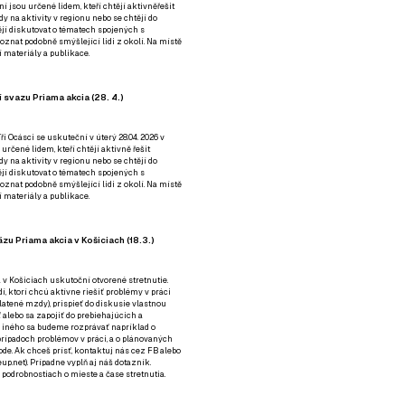
ní jsou určené lidem, kteří chtějí aktivněřešit
y na aktivity v regionu nebo se chtějí do
tějí diskutovat o tématech spojených s
nat podobně smýšlející lidi z okolí. Na místě
 materiály a publikace.
 svazu Priama akcia (28. 4.)
i Ocásci se uskuteční v úterý 28.04. 2026 v
 určené lidem, kteří chtějí aktivně řešit
y na aktivity v regionu nebo se chtějí do
tějí diskutovat o tématech spojených s
nat podobně smýšlející lidi z okolí. Na místě
 materiály a publikace.
zu Priama akcia v Košiciach (18.3.)
a v Košiciach uskutoční otvorené stretnutie.
í, ktorí chcú aktívne riešiť problémy v práci
platené mzdy), prispieť do diskusie vlastnou
alebo sa zapojiť do prebiehajúcich a
 iného sa budeme rozprávať napríklad o
rípadoch problémov v práci, a o plánovaných
de. Ak chceš prísť, kontaktuj nás cez
FB
alebo
up.net). Prípadne
vyplň aj náš dotazník
.
odrobnostiach o mieste a čase stretnutia.