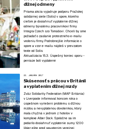
dlžnej odmeny
Priama akcia vyjadruje podporu Pražskej
solidárnej siete (Solis) v spore, ktorého
cieľom je dosiahnuť vyplatenie dlžnej
odmeny bývalému pracovníkovi firmy
Integra Czech s.r.o Tomášovi . Chceli by sme
požiadať o zaslanie protestného e-mailu
vedeniu firmy. Podrobnejšie informácie o
spore a vzor e-mailu nájdeš v prevzatom
texte od Solis.
Aktualizácia 15.3.:
Úspešný koniec sporu -
peniaze boli vyplatené
22. JANUÁRA 2017
Skúsenosť s prácou v Británii
a vyplatením dlžnej mzdy
Zväz Solidarity Federation (MAP Británia)
v Liverpoole informoval koncom roka o
úspešnom vyriešení problému s dlžnou
mzdou a nevyplatenou dovolenkou, ktorý
mala chyžná v jednom z hotelov v
komplexe Alber Dock. Spoločne sa im
podarilo dosiahnuť vyplatenie sumy 1200
libier ešte pred spustením verejnej