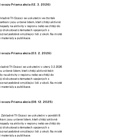
 svazu Priama akcia (12. 3. 2026)
kladně Tři Ocásci se uskuteční ve čtvrtek
é setkání jsou určené lidem, kteří chtějí aktivně
 nápady na aktivity v regionu nebo se chtějí do
tějí diskutovat o tématech spojených s
nat podobně smýšlející lidi z okolí. Na místě
 materiály a publikace.
 svazu Priama akcia (03. 2. 2026)
ladně Tři Ocásci se uskuteční v úterý 3. 2. 2026
ou určené lidem, kteří chtějí aktivně řešit
y na aktivity v regionu nebo se chtějí do
tějí diskutovat o tématech spojených s
nat podobně smýšlející lidi z okolí. Na místě
 materiály a publikace.
 svazu Priama akcia (08. 12. 2025)
 Základně Tři Ocásci se uskuteční v ponděli 8.
etkání jsou určené lidem, kteří chtějí aktivně
 nápady na aktivity v regionu nebo se chtějí do
tějí diskutovat o tématech spojených s
nat podobně smýšlející lidi z okolí. Na místě
 materiály a publikace.