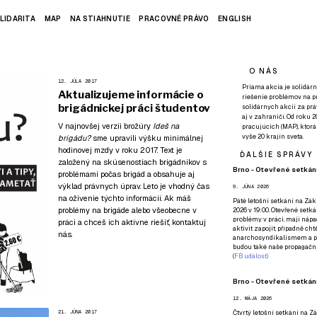
LIDARITA
MAP
NA STIAHNUTIE
PRACOVNÉ PRÁVO
ENGLISH
O NÁS
12. JÚLA 2017
Priama akcia je solidárn
Aktualizujeme informácie o
riešenie problémov na p
brigádnickej práci študentov
solidárnych akcií za pr
aj v zahraničí. Od roku 
V najnovšej verzii brožúry
Ideš na
pracujúcich (MAP), ktor
vyše 20 krajín sveta.
brigádu?
sme upravili výšku minimálnej
hodinovej mzdy v roku 2017. Text je
ĎALŠIE SPRÁVY
založený na skúsenostiach brigádnikov s
Brno - Otevřené setkání
problémami počas brigád a obsahuje aj
výklad právnych úprav. Leto je vhodný čas
9. JÚNA 2026
na oživenie týchto informácií. Ak máš
Páté
letošní setkání na Zákl
problémy na brigáde
alebo všeobecne v
2026 v 19:00. Otevřené setká
problémy v práci, mají nápad
práci a chceš ich aktívne riešiť,
kontaktuj
aktivit zapojit, případně ch
nás
.
anarchosyndikalismem a poz
budou také naše propagační
(
FB událost
)
Brno - Otevřené setkání
12. MÁJA 2026
21. JÚNA 2017
Čtvrtý
letošní setkání na Zák