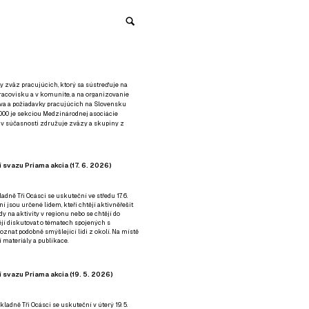
y zväz pracujúcich, ktorý sa sústreďuje na
racovisku a v komunite, a na organizovanie
áva a požiadavky pracujúcich na Slovensku
2000 je sekciou Medzinárodnej asociácie
á v súčasnosti združuje zväzy a skupiny z
 svazu Priama akcia (17. 6. 2026)
adně Tři Ocásci se uskuteční ve středu 17. 6.
ní jsou určené lidem, kteří chtějí aktivněřešit
y na aktivity v regionu nebo se chtějí do
tějí diskutovat o tématech spojených s
nat podobně smýšlející lidi z okolí. Na místě
 materiály a publikace.
 svazu Priama akcia (19. 5. 2026)
ladně Tři Ocásci se uskuteční v úterý 19. 5.