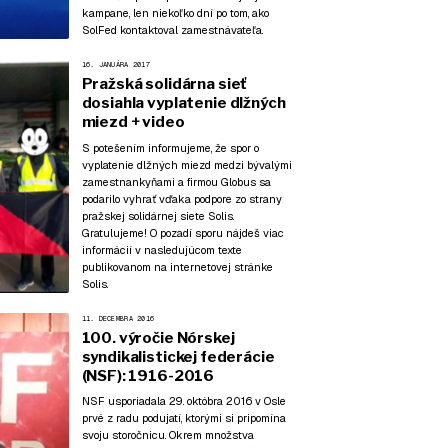
kampane, len niekoľko dní po tom, ako
SolFed kontaktoval zamestnávateľa.
16. JANUÁRA 2017
Pražská solidárna sieť
dosiahla vyplatenie dlžných
miezd + video
S potešením informujeme, že spor o
vyplatenie dlžných miezd medzi bývalými
zamestnankyňami a firmou Globus sa
podarilo vyhrať vďaka podpore zo strany
pražskej solidárnej siete Solis.
Gratulujeme! O pozadí sporu nájdeš viac
informácií v nasledujúcom texte
publikovanom na internetovej stránke
Solis.
11. DECEMBRA 2016
100. výročie Nórskej
syndikalistickej federácie
(NSF): 1916-2016
NSF usporiadala 29. októbra 2016 v Osle
prvé z radu podujatí, ktorými si pripomína
svoju storočnicu. Okrem množstva