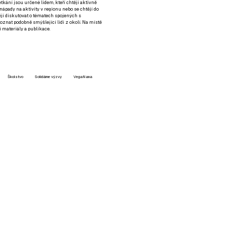
setkání jsou určené lidem, kteří chtějí aktivně
 nápady na aktivity v regionu nebo se chtějí do
tějí diskutovat o tématech spojených s
nat podobně smýšlející lidi z okolí. Na místě
 materiály a publikace.
Školstvo
Solidárne výzvy
VegaNana