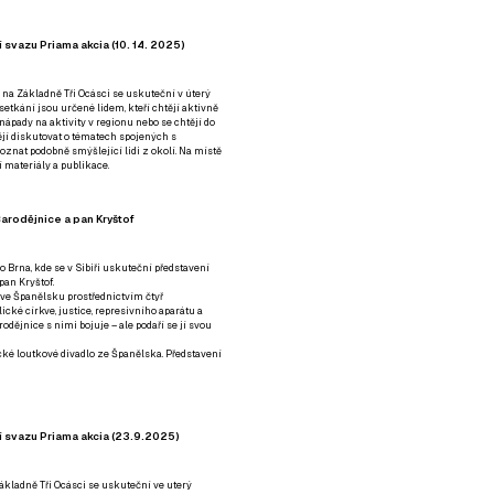
 svazu Priama akcia (10. 14. 2025)
 na Základně Tři Ocásci se uskuteční v úterý
é setkání jsou určené lidem, kteří chtějí aktivně
 nápady na aktivity v regionu nebo se chtějí do
tějí diskutovat o tématech spojených s
nat podobně smýšlející lidi z okolí. Na místě
 materiály a publikace.
arodějnice a pan Kryštof
o Brna, kde se v Sibiři uskuteční představení
pan Kryštof.
 ve Španělsku prostřednictvím čtyř
ické církve, justice, represivního aparátu a
odějnice s nimi bojuje – ale podaří se jí svou
tické loutkové divadlo ze Španělska. Představení
í svazu Priama akcia (23.9.2025)
ákladně Tři Ocásci se uskuteční ve uterý