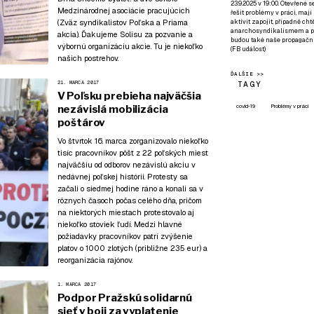
23.9.2025 v 19:00. Otevřené 
Medzinárodnej asociácie pracujúcich
řešit problémy v práci, mají
aktivit zapojit, případně ch
(Zväz syndikalistov Poľska a Priama
anarchosyndikalismem a poz
akcia). Ďakujeme Solisu za pozvanie a
budou také naše propagační
výbornú organizáciu akcie. Tu je niekoľko
(
FB událost
)
našich postrehov.
ĎALŠIE >>
21. MARCA 2017
TAGY
V Poľsku prebieha najväčšia
covid-19
Problémy v práci
nezávislá mobilizácia
poštárov
Vo štvrtok 16. marca zorganizovalo niekoľko
tisíc pracovníkov pôšt z 22 poľských miest
najväčšiu od odborov nezávislú akciu v
nedávnej poľskej histórii. Protesty sa
začali o siedmej hodine ráno a konali sa v
rôznych časoch počas celého dňa, pričom
na niektorých miestach protestovalo aj
niekoľko stoviek ľudí. Medzi hlavné
požiadavky pracovníkov patrí zvýšenie
platov o 1000 zlotých (približne 235 eur) a
reorganizácia rajónov.
1. MARCA 2017
Podpor Pražskú solidarnú
sieť v boji za vyplatenie