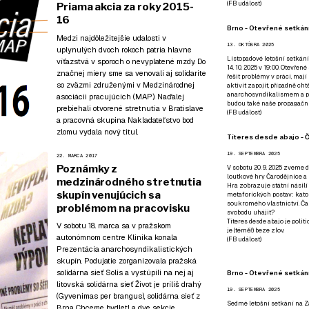
(
FB událost
)
Priama akcia za roky 2015-
16
Brno - Otevřené setkání
Medzi najdôležitejšie udalosti v
13. OKTÓBRA 2025
uplynulých dvoch rokoch patria hlavne
Listopadové letošní setkání
víťazstvá v sporoch o nevyplatené mzdy. Do
14. 10. 2025 v 19:00. Otevřen
značnej miery sme sa venovali aj solidarite
řešit problémy v práci, mají
so zväzmi združenými v Medzinárodnej
aktivit zapojit, případně ch
anarchosyndikalismem a poz
asociácii pracujúcich (MAP). Naďalej
budou také naše propagační
prebiehali otvorené stretnutia v Bratislave
(
FB událost
)
a pracovná skupina Nakladateľstvo bod
zlomu vydala nový titul.
Títeres desde abajo - Č
19. SEPTEMBRA 2025
22. MARCA 2017
Poznámky z
V sobotu 20. 9. 2025 zveme d
loutkové hry Čarodějnice a 
medzinárodného stretnutia
Hra zobrazuje státní násilí
skupín venujúcich sa
metaforických postav: katol
soukromého vlastnictví. Čar
problémom na pracovisku
svobodu uhájit?
Títeres desde abajo je poli
V sobotu 18. marca sa v pražskom
je (téměř) beze zlov.
autonómnom centre Klinika konala
(
FB událost
)
Prezentácia anarchosyndikalistických
skupín. Podujatie zorganizovala pražská
solidárna sieť Solis a vystúpili na nej aj
Brno - Otevřené setkán
litovská solidárna sieť Život je príliš drahý
19. SEPTEMBRA 2025
(Gyvenimas per brangus), solidárna sieť z
Sedmé letošní setkání na Z
Brna Chceme bydlet! a dve sekcie