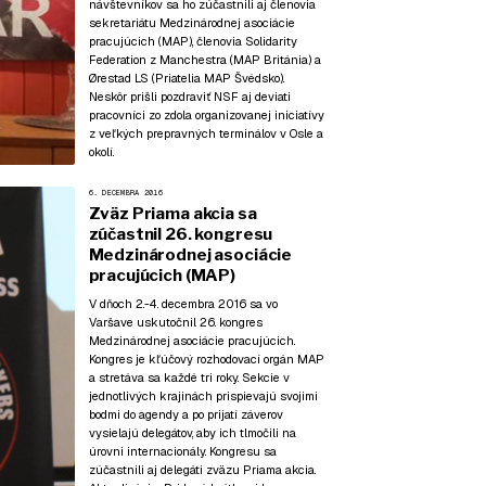
návštevníkov sa ho zúčastnili aj členovia
sekretariátu Medzinárodnej asociácie
pracujúcich (MAP), členovia Solidarity
Federation z Manchestra (MAP Británia) a
Ørestad LS (Priatelia MAP Švédsko).
Neskôr prišli pozdraviť NSF aj deviati
pracovníci zo zdola organizovanej iniciatívy
z veľkých prepravných terminálov v Osle a
okolí.
6. DECEMBRA 2016
Zväz Priama akcia sa
zúčastnil 26. kongresu
Medzinárodnej asociácie
pracujúcich (MAP)
V dňoch 2.-4. decembra 2016 sa vo
Varšave uskutočnil 26. kongres
Medzinárodnej asociácie pracujúcich.
Kongres je kľúčový rozhodovací orgán MAP
a stretáva sa každé tri roky. Sekcie v
jednotlivých krajinách prispievajú svojimi
bodmi do agendy a po prijatí záverov
vysielajú delegátov, aby ich tlmočili na
úrovni internacionály. Kongresu sa
zúčastnili aj delegáti zväzu Priama akcia.