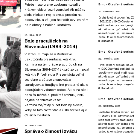
Brno - Otevřené setkání
Priebeh sporu sme zdokumentovali v
krátkom videu (pozri
youtube
). Ak máš ty
27. FEBRUÁRA 2026
alebo niekto z tvojho okolia problém na
Druhý letošní setkání na Zá
pracovisku a záujem ho riešiť,
ozvi sa nám
12.03. 2026 v 19:00. Otevřen
na niektorý z našich kontaktov
.
řešit problémy v práci, mají
aktivit zapojit, případně ch
anarchosyndikalismem a poz
16. MÁJA 2017
budou také naše propagační
Boje pracujúcich na
(
FB událost
)
Slovensku (1994-2014)
Brno - Otevřené setkání
V stredu 3. mája sa v Bratislave
uskutočnila prezentácia kolektívu
21. JANUÁRA 2026
Karmína na tému Boje pracujúcich na
První letošní setkání na Zák
v 19:00. Otevřené setkání js
Slovensku (1994-2014), ktorú zorganizoval
problémy v práci, mají nápad
kolektív
Príbeh nula
. Prezentácia veľmi
aktivit zapojit, případně ch
podrobne a pútavo zmapovala a
anarchosyndikalismem a poz
budou také naše propagační
zanalyzovala štrajky a iné protestné akcie
(
FB událost
)
pracujúcich v danom období. Ak si na akcii
nebol/a, môžeš si prečítať brožúru, ktorú
Brno - Otevřené setkání
nájdeš na tomto odkaze:
karmina.red/texty-v-pdf
. Bolo by skvelé,
26. NOVEMBRA 2025
keby sa táto prezentácia uskutočnila aj v
Poslední letošní setkání na
ďalších mestách.
12. 2025 v 19:00. Otevřené s
řešit problémy v práci, mají
aktivit zapojit, případně ch
31. MARCA 2017
anarchosyndikalismem a poz
Správa o činnosti zväzu
budou také naše propagační