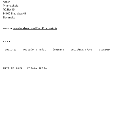
ADRESA
Priama akcia
P.O. Box 16
841 06 Bratislava 48
Slovensko
www.facebook.com/Zvaz.Priama.akcia
FACEBOOK
TAGY
COVID-19
PROBLÉMY V PRÁCI
ŠKOLSTVO
SOLIDÁRNE VÝZVY
VEGANANA
ANTI(©) 2024 -
PRIAMA AKCIA