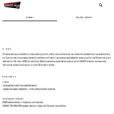
ČLÁNKY
ĎALŠIE SPRÁVY
O NÁS
Priama akcia je solidárny zväz pracujúcich, ktorý sa sústreďuje na riešenie problémov na pracovisku
a v komunite, a na organizovanie solidárnych akcií za práva a požiadavky pracujúcich na Slovensku aj v
zahraničí. Od roku 2000 je sekciou Medzinárodnej asociácie pracujúcich (MAP), ktorá v súčasnosti
združuje zväzy a skupiny z vyše 20 krajín sveta.
KONTAKTY
E-MAIL
zvazpa(zavináč)riseup(bodka)net
is(at)priamaakcia(dot)sk - International Secretariat
TELEFONICKÝ KONTAKT
(SMS alebo odkaz v hlasovej schránke):
00420 735 082 065 (platby ako pri volaní do Českej republiky)