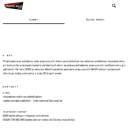
ČLÁNKY
ĎALŠIE SPRÁVY
O NÁS
Priama akcia je solidárny zväz pracujúcich, ktorý sa sústreďuje na riešenie problémov na pracovisku
a v komunite, a na organizovanie solidárnych akcií za práva a požiadavky pracujúcich na Slovensku aj v
zahraničí. Od roku 2000 je sekciou Medzinárodnej asociácie pracujúcich (MAP), ktorá v súčasnosti
združuje zväzy a skupiny z vyše 20 krajín sveta.
KONTAKTY
E-MAIL
zvazpa(zavináč)riseup(bodka)net
is(at)priamaakcia(dot)sk - International Secretariat
TELEFONICKÝ KONTAKT
(SMS alebo odkaz v hlasovej schránke):
00420 735 082 065 (platby ako pri volaní do Českej republiky)