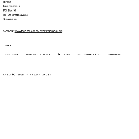
ADRESA
Priama akcia
P.O. Box 16
841 06 Bratislava 48
Slovensko
www.facebook.com/Zvaz.Priama.akcia
FACEBOOK
TAGY
COVID-19
PROBLÉMY V PRÁCI
ŠKOLSTVO
SOLIDÁRNE VÝZVY
VEGANANA
ANTI(©) 2024 -
PRIAMA AKCIA