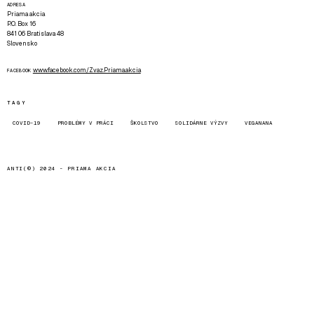
ADRESA
Priama akcia
P.O. Box 16
841 06 Bratislava 48
Slovensko
www.facebook.com/Zvaz.Priama.akcia
FACEBOOK
TAGY
COVID-19
PROBLÉMY V PRÁCI
ŠKOLSTVO
SOLIDÁRNE VÝZVY
VEGANANA
ANTI(©) 2024 -
PRIAMA AKCIA