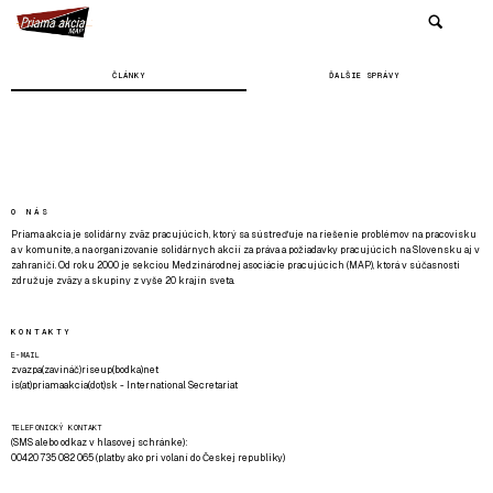
ČLÁNKY
ĎALŠIE SPRÁVY
O NÁS
Priama akcia je solidárny zväz pracujúcich, ktorý sa sústreďuje na riešenie problémov na pracovisku
a v komunite, a na organizovanie solidárnych akcií za práva a požiadavky pracujúcich na Slovensku aj v
zahraničí. Od roku 2000 je sekciou Medzinárodnej asociácie pracujúcich (MAP), ktorá v súčasnosti
združuje zväzy a skupiny z vyše 20 krajín sveta.
KONTAKTY
E-MAIL
zvazpa(zavináč)riseup(bodka)net
is(at)priamaakcia(dot)sk - International Secretariat
TELEFONICKÝ KONTAKT
(SMS alebo odkaz v hlasovej schránke):
00420 735 082 065 (platby ako pri volaní do Českej republiky)