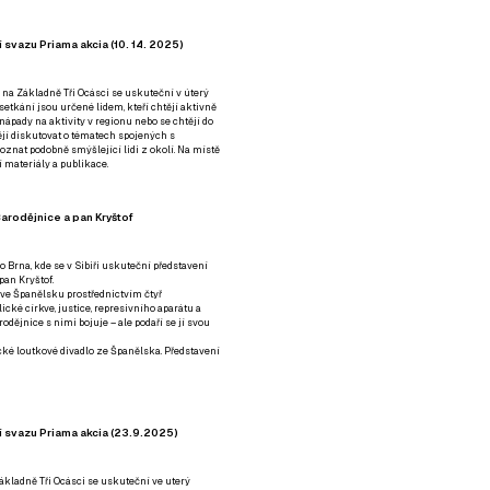
 svazu Priama akcia (10. 14. 2025)
 na Základně Tři Ocásci se uskuteční v úterý
é setkání jsou určené lidem, kteří chtějí aktivně
 nápady na aktivity v regionu nebo se chtějí do
tějí diskutovat o tématech spojených s
nat podobně smýšlející lidi z okolí. Na místě
 materiály a publikace.
arodějnice a pan Kryštof
o Brna, kde se v Sibiři uskuteční představení
pan Kryštof.
 ve Španělsku prostřednictvím čtyř
ické církve, justice, represivního aparátu a
odějnice s nimi bojuje – ale podaří se jí svou
tické loutkové divadlo ze Španělska. Představení
í svazu Priama akcia (23.9.2025)
ákladně Tři Ocásci se uskuteční ve uterý