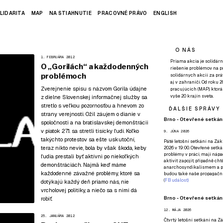
LIDARITA
MAP
NA STIAHNUTIE
PRACOVNÉ PRÁVO
ENGLISH
O NÁS
1. FEBRUÁRA 2012
Priama akcia je solidárn
O „Gorilách“ a každodenných
riešenie problémov na p
problémoch
solidárnych akcií za pr
aj v zahraničí. Od roku 
Zverejnenie spisu s názvom Gorila údajne
pracujúcich (MAP), ktor
vyše 20 krajín sveta.
z dielne Slovenskej informačnej služby sa
stretlo s veľkou pozornosťou a hnevom zo
ĎALŠIE SPRÁVY
strany verejnosti. Ožil záujem o dianie v
Brno - Otevřené setkání
spoločnosti a na bratislavskej demonštrácii
v piatok 27.1. sa stretli tisícky ľudí. Koľko
9. JÚNA 2026
takýchto protestov sa ešte uskutoční,
Páté
letošní setkání na Zákl
teraz nikto nevie, bola by však škoda, keby
2026 v 19:00. Otevřené setká
problémy v práci, mají nápad
ľudia prestali byť aktívni po niekoľkých
aktivit zapojit, případně ch
demonštráciách. Najmä keď máme
anarchosyndikalismem a poz
každodenné závažné problémy, ktoré sa
budou také naše propagační
(
FB událost
)
dotýkajú každý deň priamo nás, nie
vrcholovej politiky, a niečo sa s nimi dá
Brno - Otevřené setkání
robiť.
12. MÁJA 2026
25. JANUÁRA 2012
Čtvrtý
letošní setkání na Zák