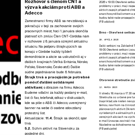
Rozhovor s členom CNT a
2026 v 19:00. Otevřené setká
problémy v práci, mají nápad
výzva k akciám proti ABB a
aktivit zapojit, případně ch
Adecco
anarchosyndikalismem a poz
budou také naše propagační
Zamestnanci firmy ABB sa nevzdávajú a
(
FB událost
)
pokračujú
v boji za zachovanie svojich
pracovných miest
, hoci 1. januára skončila
Brno - Otevřené setkání
platnosť ich zmlúv. Člen CNT-Córdoba nám
20. APRÍLA 2026
v rozhovore z 8. januára ozrejmil aktuálnu
Další setkání na Základně Tř
situáciu. Na podporu štrajkujúcich sa
19:00. Otevřené setkání jsou
konajú v Córdobe každý týždeň
problémy v práci, mají nápad
demonštrácie a akcie sa uskutočnili aj v
aktivit zapojit, případně ch
ďalších krajinách (Veľká Británia, Nórsko,
anarchosyndikalismem a poz
budou také naše propagační
Poľsko, Slovensko, Česko atď.). Ďalšie
(
FB událost
)
súdne pojednávanie bude 6. februára.
Štrajk trvá a pracujúcim je potrebné
Otvorené stretnutie zvä
pomôcť ďalšími solidárnymi
aktivitami
, s dôrazom na firmu Adecco.
12. MARCA 2026
Budeme vďační za každý poslaný e-mail,
V stredu 18. marca o 17:30 s
list či fax, telefonát, odkaz v diskusiách,
Stretnutia sú určené pre ľud
(napríklad, ale nielen nevy
kde sa píše o ABB či Adecco, uverejnený
témou, návrhom na činnosť 
banner na webe či osobne odovzdaný
plánovaných aktivít. Okrem
protestný list.
vyriešených a aktuálnych p
verejných akciach na výcho
Aktualizácie:
11.4.
Štrajk sa skončil, spor
e-mail (zvazpa zavináč rise
trvá
.
Následne sa dohodneme na p
5.2.
Súhrn aktivít na Slovensku za
(
FB podujatie
)
posledné dni
.