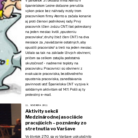
V pondelok 31. októbra firma Atento v
španielskom Leóne dočasne prerušila
výkon práce bez náhrady mzdy trom
pracovníkom firmy Atento a začala konanie
aj proti členovi podnikovej rady. Prvý
pracovník (člen zväzu CNT) bol potrestaný
na jeden mesiac kvôli „opusteniu
pracoviska“, druhý (tiež člen CNT) na dva
mesiace za „navádzanie ostatných, aby
opustili pracovisko“ a tretí na jeden mesiac.
Udialo sa tak na základe lživých obvinení,
pričom sa celkom zatajila podstatná
skutočnosť - nadmerné teploty na
pracovisku. Pracovníci sú obvinení z
evakuácie pracoviska, bezdôvodného
opustenia pracoviska, zanedbávania
povinností atď. Španielska CNT vyzýva k
solidárnym aktivitám od 14.11. Pošli aj ty
protestný e-mail.
11. NOVEMBRA 2011
Aktivity sekcií
Medzinárodnej asociácie
pracujúcich – poznámky zo
stretnutia vo Varšave
Vo štvrtok 27.10. sa vo Varšave uskutočnilo