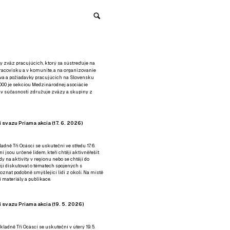
y zväz pracujúcich, ktorý sa sústreďuje na
racovisku a v komunite, a na organizovanie
áva a požiadavky pracujúcich na Slovensku
2000 je sekciou Medzinárodnej asociácie
á v súčasnosti združuje zväzy a skupiny z
 svazu Priama akcia (17. 6. 2026)
adně Tři Ocásci se uskuteční ve středu 17. 6.
ní jsou určené lidem, kteří chtějí aktivněřešit
y na aktivity v regionu nebo se chtějí do
tějí diskutovat o tématech spojených s
nat podobně smýšlející lidi z okolí. Na místě
 materiály a publikace.
 svazu Priama akcia (19. 5. 2026)
ladně Tři Ocásci se uskuteční v úterý 19. 5.