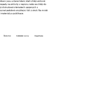
setkání jsou určené lidem, kteří chtějí aktivně
 nápady na aktivity v regionu nebo se chtějí do
tějí diskutovat o tématech spojených s
nat podobně smýšlející lidi z okolí. Na místě
 materiály a publikace.
Školstvo
Solidárne výzvy
VegaNana