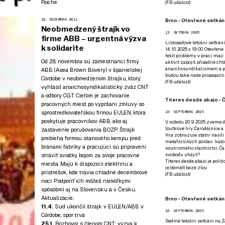
Roche
(
FB událost
)
Brno - Otevřené setkání
18. DECEMBRA 2011
Neobmedzený štrajk vo
13. OKTÓBRA 2025
firme ABB – urgentná výzva
Listopadové letošní setkání
k solidarite
14. 10. 2025 v 19:00. Otevřen
řešit problémy v práci, mají
Od 28. novembra sú zamestnanci firmy
aktivit zapojit, případně ch
anarchosyndikalismem a poz
ABB (Asea Brown Bovery) v španielskej
budou také naše propagační
Córdobe v neobmedzenom štrajku, ktorý
(
FB událost
)
vyhlásil anarchosyndikalistický zväz CNT
a odbory CGT. Cieľom je zachovanie
Títeres desde abajo - Č
pracovných miest po vypršaní zmluvy so
sprostredkovateľskou firmou EULEN, ktorá
19. SEPTEMBRA 2025
poskytuje pracovníkov ABB, ako aj
V sobotu 20. 9. 2025 zveme d
loutkové hry Čarodějnice a 
zastavenie porušovania BOZP. Štrajk
Hra zobrazuje státní násilí
prebieha formou stanového kempu pred
metaforických postav: katol
bránami fabriky a pracujúci sú pripravení
soukromého vlastnictví. Čar
stráviť sviatky bojom za svoje pracovné
svobodu uhájit?
Títeres desde abajo je poli
miesta. Majú k dispozícii elektrinu a
je (téměř) beze zlov.
prístrešok, kde trávia chladné decembrové
(
FB událost
)
noci. Podporiť ich môžeš niekoľkými
spôsobmi aj na Slovensku a v Česku.
Aktualizácie:
Brno - Otevřené setkán
11.4.
Súd ukončil štrajk v EULEN/ABB v
19. SEPTEMBRA 2025
Córdobe, spor trvá
Sedmé letošní setkání na Z
25.1.
Rozhovor s členom CNT; výzva k