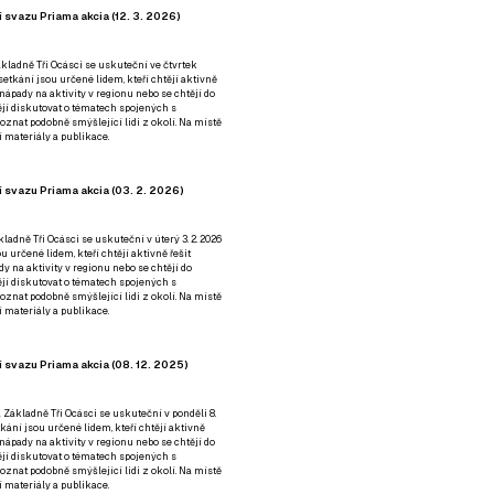
 svazu Priama akcia (12. 3. 2026)
kladně Tři Ocásci se uskuteční ve čtvrtek
é setkání jsou určené lidem, kteří chtějí aktivně
 nápady na aktivity v regionu nebo se chtějí do
tějí diskutovat o tématech spojených s
nat podobně smýšlející lidi z okolí. Na místě
 materiály a publikace.
 svazu Priama akcia (03. 2. 2026)
ladně Tři Ocásci se uskuteční v úterý 3. 2. 2026
ou určené lidem, kteří chtějí aktivně řešit
y na aktivity v regionu nebo se chtějí do
tějí diskutovat o tématech spojených s
nat podobně smýšlející lidi z okolí. Na místě
 materiály a publikace.
 svazu Priama akcia (08. 12. 2025)
 Základně Tři Ocásci se uskuteční v ponděli 8.
etkání jsou určené lidem, kteří chtějí aktivně
 nápady na aktivity v regionu nebo se chtějí do
tějí diskutovat o tématech spojených s
nat podobně smýšlející lidi z okolí. Na místě
 materiály a publikace.