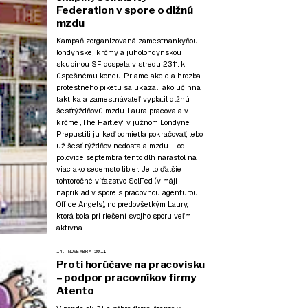
Federation v spore o dlžnú
mzdu
Kampaň zorganizovaná zamestnankyňou
londýnskej krčmy a juholondýnskou
skupinou SF dospela v stredu 23.11. k
úspešnému koncu. Priame akcie a hrozba
protestného piketu sa ukázali ako účinná
taktika a zamestnávateľ vyplatil dlžnú
šesťtýždňovú mzdu. Laura pracovala v
krčme „The Hartley“ v južnom Londýne.
Prepustili ju, keď odmietla pokračovať, lebo
už šesť týždňov nedostala mzdu – od
polovice septembra tento dlh narástol na
viac ako sedemsto libier. Je to ďalšie
tohtoročné víťazstvo SolFed (v máji
napríklad
v spore s pracovnou agentúrou
Office Angels
), no predovšetkým Laury,
ktorá bola pri riešení svojho sporu veľmi
aktívna.
14. NOVEMBRA 2011
Proti horúčave na pracovisku
– podpor pracovníkov firmy
Atento