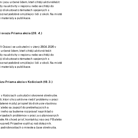
ní jsou určené lidem, kteří chtějí aktivněřešit
y na aktivity v regionu nebo se chtějí do
tějí diskutovat o tématech spojených s
nat podobně smýšlející lidi z okolí. Na místě
 materiály a publikace.
 svazu Priama akcia (28. 4.)
i Ocásci se uskuteční v úterý 28.04. 2026 v
 určené lidem, kteří chtějí aktivně řešit
y na aktivity v regionu nebo se chtějí do
tějí diskutovat o tématech spojených s
nat podobně smýšlející lidi z okolí. Na místě
 materiály a publikace.
zu Priama akcia v Košiciach (18.3.)
a v Košiciach uskutoční otvorené stretnutie.
í, ktorí chcú aktívne riešiť problémy v práci
platené mzdy), prispieť do diskusie vlastnou
alebo sa zapojiť do prebiehajúcich a
 iného sa budeme rozprávať napríklad o
rípadoch problémov v práci, a o plánovaných
de. Ak chceš prísť, kontaktuj nás cez
FB
alebo
up.net). Prípadne
vyplň aj náš dotazník
.
odrobnostiach o mieste a čase stretnutia.