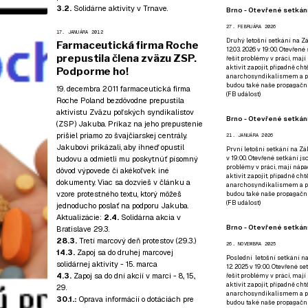
3.2.
Solidárne aktivity v Trnave
.
Brno - Otevřené setkání
27. FEBRUÁRA 2026
17. JANUÁRA 2012
Druhý letošní setkání na Zá
Farmaceutická firma Roche
12.03. 2026 v 19:00. Otevřen
prepustila člena zväzu ZSP.
řešit problémy v práci, mají
aktivit zapojit, případně ch
Podporme ho!
anarchosyndikalismem a poz
budou také naše propagační
19. decembra 2011 farmaceutická firma
(
FB událost
)
Roche Poland bezdôvodne prepustila
aktivistu Zväzu poľských syndikalistov
Brno - Otevřené setkání
(ZSP) Jakuba. Príkaz na jeho prepustenie
prišiel priamo zo švajčiarskej centrály.
21. JANUÁRA 2026
Jakubovi prikázali, aby ihneď opustil
První letošní setkání na Zák
budovu a odmietli mu poskytnúť písomný
v 19:00. Otevřené setkání js
problémy v práci, mají nápad
dôvod výpovede či akékoľvek iné
aktivit zapojit, případně ch
dokumenty. Viac sa dozvieš v článku a
anarchosyndikalismem a poz
vzore protestného textu, ktorý môžeš
budou také naše propagační
(
FB událost
)
jednoducho poslať na podporu Jakuba.
Aktualizácie:
2.4.
Solidárna akcia v
Brno - Otevřené setkání
Bratislave 29.3.
28.3.
Tretí marcový deň protestov (29.3.)
26. NOVEMBRA 2025
14.3.
Zapoj sa do druhej marcovej
Poslední letošní setkání na
solidárnej aktivity - 15. marca
12. 2025 v 19:00. Otevřené s
4.3.
Zapoj sa do dní akcií v marci - 8., 15.,
řešit problémy v práci, mají
aktivit zapojit, případně ch
29.
anarchosyndikalismem a poz
30.1.:
Oprava informácií o dotáciách pre
budou také naše propagační