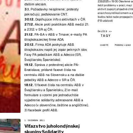
23.9.2025 v 19:00. Otevřené 
ďalším akciám
.
řešit problémy v práci, mají
3.1.
Požiadavky nesplnené; protesty
aktivit zapojit, případně ch
anarchosyndikalismem a poz
pokračujú; poďakovanie CNT
.
budou také naše propagační
30.12.
Doplňujúce info o aktivitách v ČR
.
(
FB událost
)
27.12.
Akcie proti praktikám ABB medzi 21.
a 23.12. v SR aj ČR
.
ĎALŠIE >>
21.12.
PA-BA v ABB v Trnave
; e-maily PA
TAGY
štrajkokazeckej firme ADA.
20.12.
Firma ADA poskytuje ABB
covid-19
Problémy v práci
štrajkokazov, napíš jej zopár pekných slov.
Faxy PA pobočkám ABB a Adecco (SR,
Švajčiarsko, Španielsko).
19.12.
Správa z protestnej akcie PA-
Bratislava
; pridané faxové čísla na
centrálu ABB na Slovensku a na ďalšie
pobočky ABB a Adecco v SR a ČR.
18.12.
1) faxové čísla na centrálu ABB v
Švajčiarsku a Španielsku, 2) e-mail
formuláre s vzormi pre jednoduchšie
vyjadrenie solidarity adresované ABB a
Adecco (v
slovenčine
,
češtine
a
angličtine
),
3) facebook profil ABB.
1. DECEMBRA 2011
Víťazstvo juholondýnskej
skupiny Solidarity