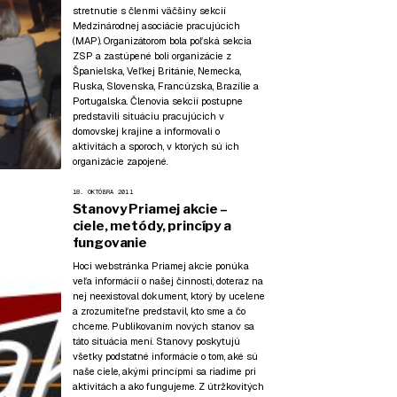
stretnutie s členmi väčšiny sekcií
Medzinárodnej asociácie pracujúcich
(MAP). Organizátorom bola poľská sekcia
ZSP a zastúpené boli organizácie z
Španielska, Veľkej Británie, Nemecka,
Ruska, Slovenska, Francúzska, Brazílie a
Portugalska. Členovia sekcií postupne
predstavili situáciu pracujúcich v
domovskej krajine a informovali o
aktivitách a sporoch, v ktorých sú ich
organizácie zapojené.
18. OKTÓBRA 2011
Stanovy Priamej akcie –
ciele, metódy, princípy a
fungovanie
Hoci webstránka Priamej akcie ponúka
veľa informácií o našej činnosti, doteraz na
nej neexistoval dokument, ktorý by ucelene
a zrozumiteľne predstavil, kto sme a čo
chceme. Publikovaním nových stanov sa
táto situácia mení. Stanovy poskytujú
všetky podstatné informácie o tom, aké sú
naše ciele, akými princípmi sa riadime pri
aktivitách a ako fungujeme. Z útržkovitých