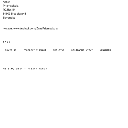
ADRESA
Priama akcia
P.O. Box 16
841 06 Bratislava 48
Slovensko
www.facebook.com/Zvaz.Priama.akcia
FACEBOOK
TAGY
COVID-19
PROBLÉMY V PRÁCI
ŠKOLSTVO
SOLIDÁRNE VÝZVY
VEGANANA
ANTI(©) 2024 -
PRIAMA AKCIA