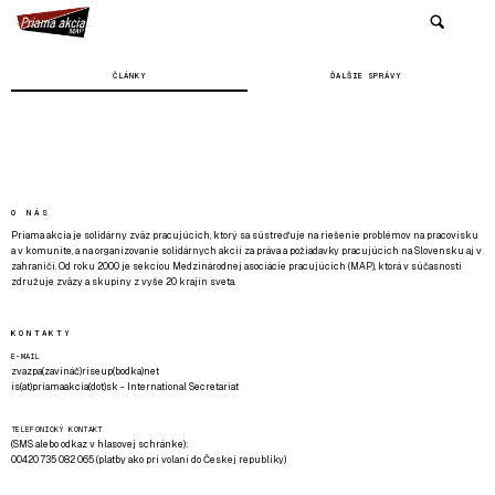
ČLÁNKY
ĎALŠIE SPRÁVY
O NÁS
Priama akcia je solidárny zväz pracujúcich, ktorý sa sústreďuje na riešenie problémov na pracovisku
a v komunite, a na organizovanie solidárnych akcií za práva a požiadavky pracujúcich na Slovensku aj v
zahraničí. Od roku 2000 je sekciou Medzinárodnej asociácie pracujúcich (MAP), ktorá v súčasnosti
združuje zväzy a skupiny z vyše 20 krajín sveta.
KONTAKTY
E-MAIL
zvazpa(zavináč)riseup(bodka)net
is(at)priamaakcia(dot)sk - International Secretariat
TELEFONICKÝ KONTAKT
(SMS alebo odkaz v hlasovej schránke):
00420 735 082 065 (platby ako pri volaní do Českej republiky)