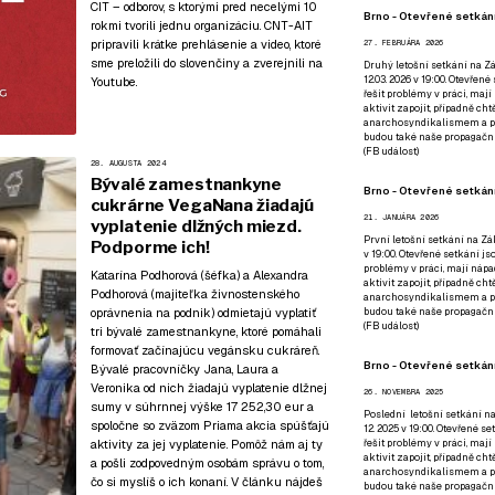
CIT – odborov, s ktorými pred necelými 10
Brno - Otevřené setkání
rokmi tvorili jednu organizáciu. CNT-AIT
pripravili krátke prehlásenie a video, ktoré
27. FEBRUÁRA 2026
sme preložili do slovenčiny a zverejnili
na
Druhý letošní setkání na Zá
12.03. 2026 v 19:00. Otevřen
Youtube
.
řešit problémy v práci, mají
aktivit zapojit, případně ch
anarchosyndikalismem a poz
budou také naše propagační
(
FB událost
)
28. AUGUSTA 2024
Bývalé zamestnankyne
Brno - Otevřené setkání
cukrárne VegaNana žiadajú
21. JANUÁRA 2026
vyplatenie dlžných miezd.
První letošní setkání na Zák
Podporme ich!
v 19:00. Otevřené setkání js
problémy v práci, mají nápad
Katarína Podhorová (šéfka) a Alexandra
aktivit zapojit, případně ch
Podhorová (majiteľka živnostenského
anarchosyndikalismem a poz
budou také naše propagační
oprávnenia na podnik) odmietajú vyplatiť
(
FB událost
)
tri bývalé zamestnankyne, ktoré pomáhali
formovať začínajúcu vegánsku cukráreň.
Brno - Otevřené setkání
Bývalé pracovníčky Jana, Laura a
Veronika od nich žiadajú vyplatenie dlžnej
26. NOVEMBRA 2025
sumy v súhrnnej výške 17 252,30 eur a
Poslední letošní setkání na
spoločne so zväzom Priama akcia spúšťajú
12. 2025 v 19:00. Otevřené s
řešit problémy v práci, mají
aktivity za jej vyplatenie. Pomôž nám aj ty
aktivit zapojit, případně ch
a pošli zodpovedným osobám správu o tom,
anarchosyndikalismem a poz
čo si myslíš o ich konaní. V článku nájdeš
budou také naše propagační