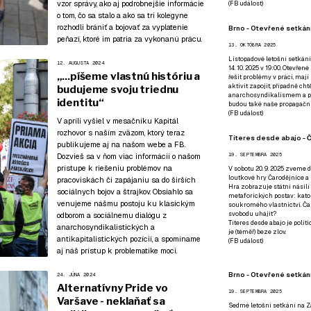
vzor správy, ako aj podrobnejšie informácie
(
FB událost
)
o tom, čo sa stalo a ako sa tri kolegyne
rozhodli brániť a bojovať za vyplatenie
Brno - Otevřené setkání
peňazí, ktoré im patria za vykonanú prácu.
13. OKTÓBRA 2025
Listopadové letošní setkání
12. AUGUSTA 2024
14. 10. 2025 v 19:00. Otevřen
„...píšeme vlastnú históriu a
řešit problémy v práci, mají
aktivit zapojit, případně ch
budujeme svoju triednu
anarchosyndikalismem a poz
identitu“
budou také naše propagační
(
FB událost
)
V apríli vyšiel v mesačníku Kapitál
rozhovor s naším zväzom
, ktorý teraz
Títeres desde abajo - Č
publikujeme aj na našom webe a FB.
Dozvieš sa v ňom viac informácií o našom
19. SEPTEMBRA 2025
prístupe k riešeniu problémov na
V sobotu 20. 9. 2025 zveme d
loutkové hry Čarodějnice a 
pracoviskách či zapájaniu sa do širších
Hra zobrazuje státní násilí
sociálnych bojov a štrajkov. Obsiahlo sa
metaforických postav: katol
venujeme nášmu postoju ku klasickým
soukromého vlastnictví. Čar
svobodu uhájit?
odborom a sociálnemu dialógu z
Títeres desde abajo je poli
anarchosyndikalistických a
je (téměř) beze zlov.
antikapitalistických pozícií, a spomíname
(
FB událost
)
aj náš prístup k problematike moci.
Brno - Otevřené setkán
24. JÚNA 2024
Alternatívny Pride vo
19. SEPTEMBRA 2025
Varšave - neklaňať sa
Sedmé letošní setkání na Z