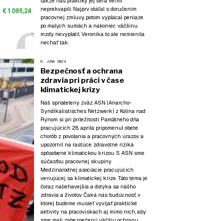
takže nás praktiky jej šéfa veľmi
neprekvapili. Najprv otáľal s doručením
pracovnej zmluvy, potom vyplácal peniaze
po malých sumách a nakoniec väčšinu
mzdy nevyplatil. Veronika to ale nemienila
nechať tak.
6. JÚNA 2024
Bezpečnosť a ochrana
zdravia pri práci v čase
klimatickej krízy
Náš spriatelený zväz ASN (Anarcho-
Syndikalistisches Netzwerk) z Kolína nad
Rýnom si pri príležitosti Pamätného dňa
pracujúcich 28. apríla pripomenul obete
chorôb z povolania a pracovných úrazov a
upozornil na rastúce zdravotné riziká
spôsobené klimatickou krízou. S ASN sme
súčasťou pracovnej skupiny
Medzinárodnej asociácie pracujúcich
venujúcej sa klimatickej kríze. Táto téma je
čoraz naliehavejšia a dotýka sa nášho
zdravia a životov. Čaká nás budúcnosť, v
ktorej budeme musieť vyvíjať praktické
aktivity na pracoviskách aj mimo nich, aby
sme mali zabezpečenú väčšiu ochranu