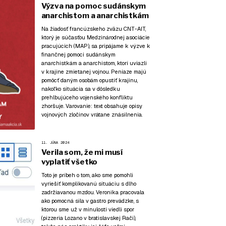
Výzva na pomoc sudánskym
anarchistom a anarchistkám
Na žiadosť francúzskeho zväzu CNT-AIT,
ktorý je súčasťou Medzinárodnej asociácie
pracujúcich (MAP), sa pripájame k výzve k
finančnej pomoci sudánskym
anarchistkám a anarchistom, ktorí uviazli
v krajine zmietanej vojnou. Peniaze majú
pomôcť daným osobám opustiť krajinu,
nakoľko situácia sa v dôsledku
prehlbujúceho vojenského konfliktu
zhoršuje. Varovanie: text obsahuje opisy
vojnových zločinov vrátane znásilnenia.
11. JÚNA 2024
Verila som, že mi musí
vyplatiť všetko
Toto je príbeh o tom, ako sme pomohli
vyriešiť komplikovanú situáciu s dlho
zadržiavanou mzdou. Veronika pracovala
ako pomocná sila v gastro prevádzke, s
ktorou sme už v minulosti viedli spor
(pizzeria Lozano v bratislavskej Rači),