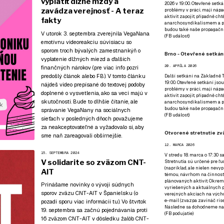
vyplatiť dlžné mzdy a
2026 v 19:00. Otevřené setká
zavádza verejnosť - A teraz
problémy v práci, mají nápad
aktivit zapojit, případně ch
fakty
anarchosyndikalismem a poz
budou také naše propagační
V utorok 3. septembra zverejnila VegaNana
(
FB událost
)
emotívnu videoreakciu súvisiacu so
sporom troch bývalých zamestnankýň o
Brno - Otevřené setkání
vyplatenie dlžných miezd a ďalších
20. APRÍLA 2026
finančných nárokov (pre viac info
pozri
predošlý článok
alebo
FB
). V tomto článku
Další setkání na Základně Tř
19:00. Otevřené setkání jsou
nájdeš video prepísané do textovej podoby
problémy v práci, mají nápad
doplnené o vysvetlenia, ako sa veci majú v
aktivit zapojit, případně ch
skutočnosti. Bude to dlhšie čítanie, ale
anarchosyndikalismem a poz
budou také naše propagační
správanie VegaNany na sociálnych
(
FB událost
)
sieťach v posledných dňoch považujeme
za neakceptovateľné a vyžadovalo si, aby
Otvorené stretnutie zvä
sme naň zareagovali obšírnejšie.
12. MARCA 2026
15. SEPTEMBRA 2024
V stredu 18. marca o 17:30 s
V solidarite so zväzom CNT-
Stretnutia sú určené pre ľud
(napríklad, ale nielen nevy
AIT
témou, návrhom na činnosť 
plánovaných aktivít. Okrem
Prinášame novinky o vývoji súdnych
vyriešených a aktuálnych p
sporov zväzu CNT-AIT v Španielsku (o
verejných akciach na výcho
e-mail (zvazpa zavináč rise
pozadí sporu
viac informácií tu
). Vo štvrtok
Následne sa dohodneme na p
19. septembra sa začnú pojednávania proti
(
FB podujatie
)
16 zväzom CNT-AIT v dôsledku žalôb CNT-