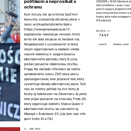
politikom a neprosíkať o
23.9.2025 v 19:00. Otevřené 
řešit problémy v práci, mají
ochranu
aktivit zapojit, případně ch
anarchosyndikalismem a poz
Kým minulý rok sa kritická časť kvír
budou také naše propagační
komunity zúčastnila oficiálnej akcie v
(
FB událost
)
rámci antikapitalistického bloku
(
https://www.priamaakcia.sk/V-
ĎALŠIE >>
kapitalizme-neexistuje-rovnost-.html
),
TAGY
tento rok bola situácia vo Varšave iná.
Nespokojnosť s uzurpovaním si témy
covid-19
Problémy v práci
istými organizáciami a osobami viedla
viaceré kolektívy k zorganizovaniu
alternatívneho pochodu, ktorý 8. júna
prešiel prevažne robotníckou štvrťou
Praga. Na základe informácií od nášho
spriateleného zväzu ZSP, ktorý akciu
spoluorganizoval, sme pripravili text, ktorý
vysvetľuje dôvody alternatívnej akcie. Teší
nás, že triedny pohľad na kvír témy je
blízky aj kolektívom na Slovensku. Aj preto
sme prijali pozvanie na
trnavský Pride 29.
,
ktorý organizuje kolektív Status Queer. V
alternatívnom duchu sa uskutoční aj
Altprajd v Bratislave 20. júla (pre viac info
pozri
linktr
,
IG
a
FB
).
17. JÚNA 2024