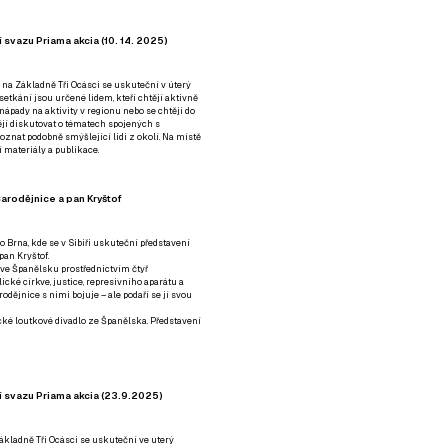
 svazu Priama akcia (10. 14. 2025)
 na Základně Tři Ocásci se uskuteční v úterý
é setkání jsou určené lidem, kteří chtějí aktivně
 nápady na aktivity v regionu nebo se chtějí do
tějí diskutovat o tématech spojených s
nat podobně smýšlející lidi z okolí. Na místě
 materiály a publikace.
arodějnice a pan Kryštof
o Brna, kde se v Sibiři uskuteční představení
pan Kryštof.
 ve Španělsku prostřednictvím čtyř
ické církve, justice, represivního aparátu a
odějnice s nimi bojuje – ale podaří se jí svou
tické loutkové divadlo ze Španělska. Představení
í svazu Priama akcia (23.9.2025)
ákladně Tři Ocásci se uskuteční ve uterý