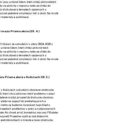
ní jsou určené lidem, kteří chtějí aktivněřešit
y na aktivity v regionu nebo se chtějí do
tějí diskutovat o tématech spojených s
nat podobně smýšlející lidi z okolí. Na místě
 materiály a publikace.
 svazu Priama akcia (28. 4.)
i Ocásci se uskuteční v úterý 28.04. 2026 v
 určené lidem, kteří chtějí aktivně řešit
y na aktivity v regionu nebo se chtějí do
tějí diskutovat o tématech spojených s
nat podobně smýšlející lidi z okolí. Na místě
 materiály a publikace.
zu Priama akcia v Košiciach (18.3.)
a v Košiciach uskutoční otvorené stretnutie.
í, ktorí chcú aktívne riešiť problémy v práci
platené mzdy), prispieť do diskusie vlastnou
alebo sa zapojiť do prebiehajúcich a
 iného sa budeme rozprávať napríklad o
rípadoch problémov v práci, a o plánovaných
de. Ak chceš prísť, kontaktuj nás cez
FB
alebo
up.net). Prípadne
vyplň aj náš dotazník
.
odrobnostiach o mieste a čase stretnutia.