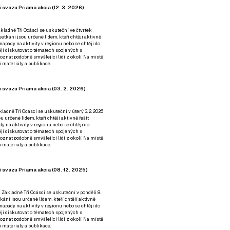
 svazu Priama akcia (12. 3. 2026)
kladně Tři Ocásci se uskuteční ve čtvrtek
é setkání jsou určené lidem, kteří chtějí aktivně
 nápady na aktivity v regionu nebo se chtějí do
tějí diskutovat o tématech spojených s
nat podobně smýšlející lidi z okolí. Na místě
 materiály a publikace.
 svazu Priama akcia (03. 2. 2026)
ladně Tři Ocásci se uskuteční v úterý 3. 2. 2026
ou určené lidem, kteří chtějí aktivně řešit
y na aktivity v regionu nebo se chtějí do
tějí diskutovat o tématech spojených s
nat podobně smýšlející lidi z okolí. Na místě
 materiály a publikace.
 svazu Priama akcia (08. 12. 2025)
 Základně Tři Ocásci se uskuteční v ponděli 8.
etkání jsou určené lidem, kteří chtějí aktivně
 nápady na aktivity v regionu nebo se chtějí do
tějí diskutovat o tématech spojených s
nat podobně smýšlející lidi z okolí. Na místě
 materiály a publikace.