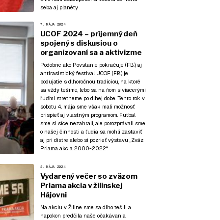
seba aj planéty.
7. MÁJA 2024
UCOF 2024 – príjemný deň
spojený s diskusiou o
organizovaní sa a aktivizme
Podobne ako Povstanie pokračuje (
FB
), aj
antirasistický festival UCOF (
FB
) je
podujatie s dlhoročnou tradíciou, na ktoré
sa vždy tešíme, lebo sa na ňom s viacerými
ľuďmi stretneme po dlhej dobe. Tento rok v
sobotu 4. mája sme však mali možnosť
prispieť aj vlastným programom. Futbal
sme si síce nezahrali, ale porozprávali sme
o našej činnosti a ľudia sa mohli zastaviť
aj pri distre alebo si pozrieť výstavu „Zväz
Priama akcia 2000-2022“.
2. MÁJA 2024
Vydarený večer so zväzom
Priama akcia v žilinskej
Hájovni
Na akciu v Žiline sme sa dlho tešili a
napokon predčila naše očakávania.