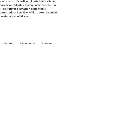
setkání jsou určené lidem, kteří chtějí aktivně
 nápady na aktivity v regionu nebo se chtějí do
tějí diskutovat o tématech spojených s
nat podobně smýšlející lidi z okolí. Na místě
 materiály a publikace.
Školstvo
Solidárne výzvy
VegaNana