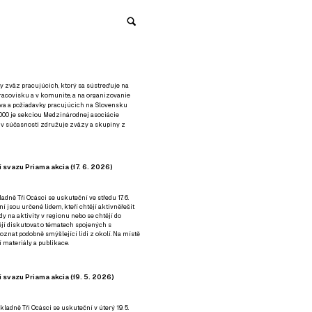
y zväz pracujúcich, ktorý sa sústreďuje na
racovisku a v komunite, a na organizovanie
áva a požiadavky pracujúcich na Slovensku
2000 je sekciou Medzinárodnej asociácie
á v súčasnosti združuje zväzy a skupiny z
 svazu Priama akcia (17. 6. 2026)
adně Tři Ocásci se uskuteční ve středu 17. 6.
ní jsou určené lidem, kteří chtějí aktivněřešit
y na aktivity v regionu nebo se chtějí do
tějí diskutovat o tématech spojených s
nat podobně smýšlející lidi z okolí. Na místě
 materiály a publikace.
 svazu Priama akcia (19. 5. 2026)
ladně Tři Ocásci se uskuteční v úterý 19. 5.