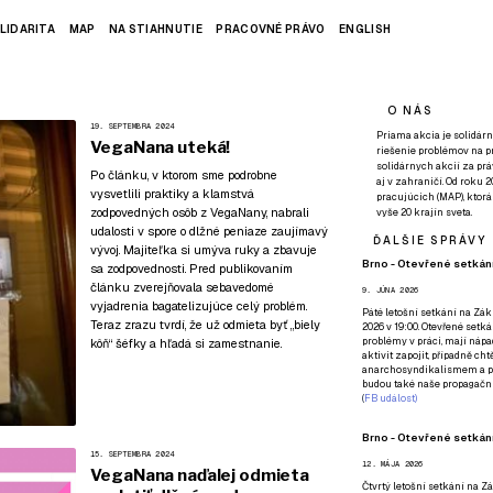
LIDARITA
MAP
NA STIAHNUTIE
PRACOVNÉ PRÁVO
ENGLISH
O NÁS
19. SEPTEMBRA 2024
Priama akcia je solidárn
VegaNana uteká!
riešenie problémov na p
solidárnych akcií za pr
Po článku, v ktorom sme podrobne
aj v zahraničí. Od roku 
vysvetlili praktiky a klamstvá
pracujúcich (MAP), ktor
zodpovedných osôb z VegaNany, nabrali
vyše 20 krajín sveta.
udalosti v spore o dlžné peniaze zaujímavý
ĎALŠIE SPRÁVY
vývoj. Majiteľka si umýva ruky a zbavuje
Brno - Otevřené setkání
sa zodpovednosti. Pred publikovaním
článku zverejňovala sebavedomé
9. JÚNA 2026
vyjadrenia bagatelizujúce celý problém.
Páté
letošní setkání na Zákl
Teraz zrazu tvrdí, že už odmieta byť „biely
2026 v 19:00. Otevřené setká
problémy v práci, mají nápad
kôň“ šéfky a hľadá si zamestnanie.
aktivit zapojit, případně ch
anarchosyndikalismem a poz
budou také naše propagační
(
FB událost
)
Brno - Otevřené setkání
15. SEPTEMBRA 2024
12. MÁJA 2026
VegaNana naďalej odmieta
Čtvrtý
letošní setkání na Zák