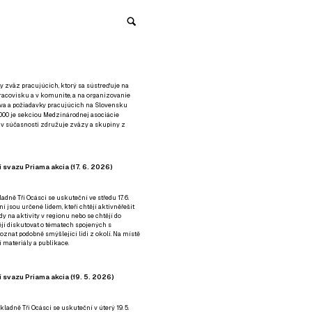
y zväz pracujúcich, ktorý sa sústreďuje na
racovisku a v komunite, a na organizovanie
áva a požiadavky pracujúcich na Slovensku
2000 je sekciou Medzinárodnej asociácie
á v súčasnosti združuje zväzy a skupiny z
 svazu Priama akcia (17. 6. 2026)
adně Tři Ocásci se uskuteční ve středu 17. 6.
ní jsou určené lidem, kteří chtějí aktivněřešit
y na aktivity v regionu nebo se chtějí do
tějí diskutovat o tématech spojených s
nat podobně smýšlející lidi z okolí. Na místě
 materiály a publikace.
 svazu Priama akcia (19. 5. 2026)
ladně Tři Ocásci se uskuteční v úterý 19. 5.