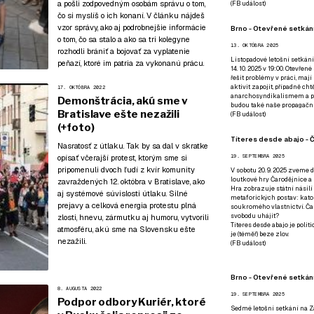
a pošli zodpovedným osobám správu o tom,
(
FB událost
)
čo si myslíš o ich konaní. V článku nájdeš
vzor správy, ako aj podrobnejšie informácie
Brno - Otevřené setkání
o tom, čo sa stalo a ako sa tri kolegyne
13. OKTÓBRA 2025
rozhodli brániť a bojovať za vyplatenie
Listopadové letošní setkání
peňazí, ktoré im patria za vykonanú prácu.
14. 10. 2025 v 19:00. Otevřen
řešit problémy v práci, mají
aktivit zapojit, případně ch
17. OKTÓBRA 2022
anarchosyndikalismem a poz
Demonštrácia, akú sme v
budou také naše propagační
Bratislave ešte nezažili
(
FB událost
)
(+foto)
Títeres desde abajo - Č
Nasratosť z útlaku. Tak by sa dal v skratke
opísať včerajší protest, ktorým sme si
19. SEPTEMBRA 2025
pripomenuli dvoch ľudí z kvír komunity
V sobotu 20. 9. 2025 zveme d
loutkové hry Čarodějnice a 
zavraždených 12. októbra v Bratislave, ako
Hra zobrazuje státní násilí
aj systémové súvislosti útlaku. Silné
metaforických postav: katol
prejavy a celková energia protestu plná
soukromého vlastnictví. Čar
svobodu uhájit?
zlosti, hnevu, zármutku aj humoru, vytvorili
Títeres desde abajo je poli
atmosféru, akú sme na Slovensku ešte
je (téměř) beze zlov.
nezažili.
(
FB událost
)
Brno - Otevřené setkán
8. AUGUSTA 2022
19. SEPTEMBRA 2025
Podpor odbory Kuriér, ktoré
Sedmé letošní setkání na Z