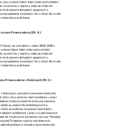
ní jsou určené lidem, kteří chtějí aktivněřešit
y na aktivity v regionu nebo se chtějí do
tějí diskutovat o tématech spojených s
nat podobně smýšlející lidi z okolí. Na místě
 materiály a publikace.
 svazu Priama akcia (28. 4.)
i Ocásci se uskuteční v úterý 28.04. 2026 v
 určené lidem, kteří chtějí aktivně řešit
y na aktivity v regionu nebo se chtějí do
tějí diskutovat o tématech spojených s
nat podobně smýšlející lidi z okolí. Na místě
 materiály a publikace.
zu Priama akcia v Košiciach (18.3.)
a v Košiciach uskutoční otvorené stretnutie.
í, ktorí chcú aktívne riešiť problémy v práci
platené mzdy), prispieť do diskusie vlastnou
alebo sa zapojiť do prebiehajúcich a
 iného sa budeme rozprávať napríklad o
rípadoch problémov v práci, a o plánovaných
de. Ak chceš prísť, kontaktuj nás cez
FB
alebo
up.net). Prípadne
vyplň aj náš dotazník
.
odrobnostiach o mieste a čase stretnutia.