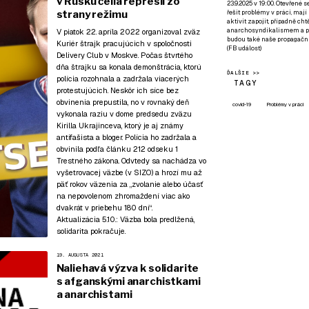
v Rusku čelia represii zo
23.9.2025 v 19:00. Otevřené 
strany režimu
řešit problémy v práci, mají
aktivit zapojit, případně ch
anarchosyndikalismem a poz
V piatok 22. apríla 2022 organizoval zväz
budou také naše propagační
Kuriér štrajk pracujúcich v spoločnosti
(
FB událost
)
Delivery Club v Moskve. Počas štvrtého
dňa štrajku sa konala demonštrácia, ktorú
ĎALŠIE >>
polícia rozohnala a zadržala viacerých
TAGY
protestujúcich. Neskôr ich síce bez
obvinenia prepustila, no v rovnaký deň
covid-19
Problémy v práci
vykonala raziu v dome predsedu zväzu
Kirilla Ukrajinceva, ktorý je aj známy
antifašista a bloger. Polícia ho zadržala a
obvinila podľa článku 212 odseku 1
Trestného zákona. Odvtedy sa nachádza vo
vyšetrovacej väzbe (v SIZO) a hrozí mu až
päť rokov väzenia za „zvolanie alebo účasť
na nepovolenom zhromaždení viac ako
dvakrát v priebehu 180 dní“.
Aktualizácia 5.10.:
Väzba bola predlžená,
solidarita pokračuje.
19. AUGUSTA 2021
Naliehavá výzva k solidarite
s afganskými anarchistkami
a anarchistami