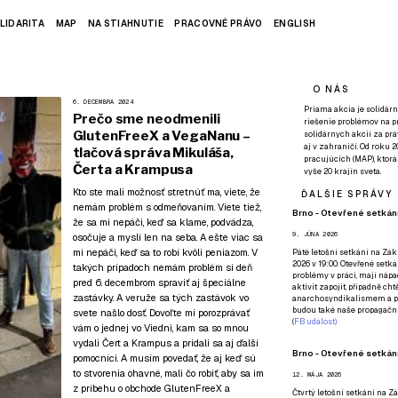
LIDARITA
MAP
NA STIAHNUTIE
PRACOVNÉ PRÁVO
ENGLISH
O NÁS
6. DECEMBRA 2024
Priama akcia je solidárn
Prečo sme neodmenili
riešenie problémov na p
GlutenFreeX a VegaNanu –
solidárnych akcií za pr
aj v zahraničí. Od roku 
tlačová správa Mikuláša,
pracujúcich (MAP), ktor
Čerta a Krampusa
vyše 20 krajín sveta.
Kto ste mali možnosť stretnúť ma, viete, že
ĎALŠIE SPRÁVY
nemám problém s odmeňovaním. Viete tiež,
Brno - Otevřené setkání
že sa mi nepáči, keď sa klame, podvádza,
9. JÚNA 2026
osočuje a myslí len na seba. A ešte viac sa
mi nepáči, keď sa to robí kvôli peniazom. V
Páté
letošní setkání na Zákl
2026 v 19:00. Otevřené setká
takých prípadoch nemám problém si deň
problémy v práci, mají nápad
pred 6. decembrom spraviť aj špeciálne
aktivit zapojit, případně ch
zastávky. A veruže sa tých zastávok vo
anarchosyndikalismem a poz
budou také naše propagační
svete našlo dosť. Dovoľte mi porozprávať
(
FB událost
)
vám o jednej vo Viedni, kam sa so mnou
vydali Čert a Krampus a pridali sa aj ďalší
Brno - Otevřené setkání
pomocníci. A musím povedať, že aj keď sú
to stvorenia ohavné, mali čo robiť, aby sa im
12. MÁJA 2026
z príbehu o obchode GlutenFreeX a
Čtvrtý
letošní setkání na Zák