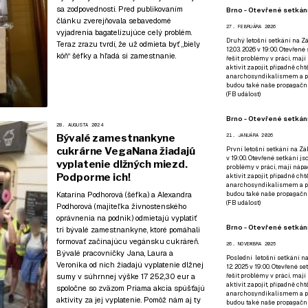
sa zodpovednosti. Pred publikovaním
Brno - Otevřené setkání
článku zverejňovala sebavedomé
27. FEBRUÁRA 2026
vyjadrenia bagatelizujúce celý problém.
Druhý letošní setkání na Zá
Teraz zrazu tvrdí, že už odmieta byť „biely
12.03. 2026 v 19:00. Otevřen
kôň“ šéfky a hľadá si zamestnanie.
řešit problémy v práci, mají
aktivit zapojit, případně ch
anarchosyndikalismem a poz
budou také naše propagační
(
FB událost
)
Brno - Otevřené setkání
28. AUGUSTA 2024
Bývalé zamestnankyne
21. JANUÁRA 2026
cukrárne VegaNana žiadajú
První letošní setkání na Zák
v 19:00. Otevřené setkání js
vyplatenie dlžných miezd.
problémy v práci, mají nápad
Podporme ich!
aktivit zapojit, případně ch
anarchosyndikalismem a poz
budou také naše propagační
Katarína Podhorová (šéfka) a Alexandra
(
FB událost
)
Podhorová (majiteľka živnostenského
oprávnenia na podnik) odmietajú vyplatiť
Brno - Otevřené setkání
tri bývalé zamestnankyne, ktoré pomáhali
formovať začínajúcu vegánsku cukráreň.
26. NOVEMBRA 2025
Bývalé pracovníčky Jana, Laura a
Poslední letošní setkání na
Veronika od nich žiadajú vyplatenie dlžnej
12. 2025 v 19:00. Otevřené s
řešit problémy v práci, mají
sumy v súhrnnej výške 17 252,30 eur a
aktivit zapojit, případně ch
spoločne so zväzom Priama akcia spúšťajú
anarchosyndikalismem a poz
aktivity za jej vyplatenie. Pomôž nám aj ty
budou také naše propagační