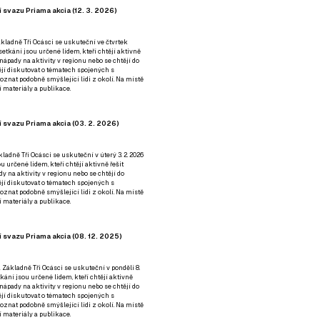
 svazu Priama akcia (12. 3. 2026)
kladně Tři Ocásci se uskuteční ve čtvrtek
é setkání jsou určené lidem, kteří chtějí aktivně
 nápady na aktivity v regionu nebo se chtějí do
tějí diskutovat o tématech spojených s
nat podobně smýšlející lidi z okolí. Na místě
 materiály a publikace.
 svazu Priama akcia (03. 2. 2026)
ladně Tři Ocásci se uskuteční v úterý 3. 2. 2026
ou určené lidem, kteří chtějí aktivně řešit
y na aktivity v regionu nebo se chtějí do
tějí diskutovat o tématech spojených s
nat podobně smýšlející lidi z okolí. Na místě
 materiály a publikace.
 svazu Priama akcia (08. 12. 2025)
 Základně Tři Ocásci se uskuteční v ponděli 8.
etkání jsou určené lidem, kteří chtějí aktivně
 nápady na aktivity v regionu nebo se chtějí do
tějí diskutovat o tématech spojených s
nat podobně smýšlející lidi z okolí. Na místě
 materiály a publikace.