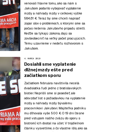
venovali hlavne tomu, ako sa nám s
Jakubom podarilo vybojovať vyplatenie
mzdy a náhrady mzdy v celkovej výške
584,61 €. Teraz by sme chceli napísať
zopár slov o problémoch, s ktorými sme sa
počas riešenia Jakubovho prípadu stretli.
Keďže sa týkajú zákona, dajú sa
zovšeobecniť na veľký počet pracujúcich.
Tému uzavrieme v nedeľu
rozhovorom s
Jakubom.
4. MARCA 2019
Dosiahli sme vyplatenie
dlžnej mzdy ešte pred
začiatkom sporu
Začiatkom februára navštívila necelá
dvadsiatka ľudí jedno z bratislavských
bistier. Neprišli sme si posedieť, ale
odovzdať list s požiadavkou na vyplatenie
mzdy a náhrady mzdy bývalému
pracovníkovi Jakubovi. Majiteľka podniku
mu dlhovala vyše 500 €. O 19 dní (tesne
pred vstupom nášho zväzu do sporu s
bistrom) ich dostal na účet. V trojdielnom
článku vysvetlíme, o čo vlastne išlo, ako sa