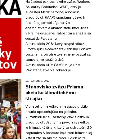
Na žiadosť pakistanského zväzu Workers
Solidarity Federation (WSF), ktorý je
súčasťou Medzinárodnej asociácie
pracujúcich (MAP), spúšťame výzvu k
finančnej pomoci afganským
anarchistkám a anarchistom, ktorí uviazli
v krajine ovládanej Talibanom a snažia sa
dostať do Pakistanu.
Aktualizácia 20.8.:
Nový paypal odkaz
umožňujúci sledovať stav zbierky. Peniaze
poslané na pôvodne zverejnený paypal sa,
samozrejme, použijú tiež.
Aktualizácia 14.9.
:
Časť ľudí je už v
Pakistane, zbierka pokračuje.
19. SEPTEMBRA 2019
Stanovisko zväzu Priama
akcia ku klimatickému
štrajku
V priebehu niekoľkých mesiacov urobilo
hnutie upozorňujúce na globálnu
klimatickú krízu zásadný krok a oslovilo
pracujúcich. Jedným z prvých výsledkov
je klimatický štrajk, ktorý sa uskutoční 20.
septembra. V kontexte boja proti klimatickej
katastrofe sa hnutie pracujúcich ocitá