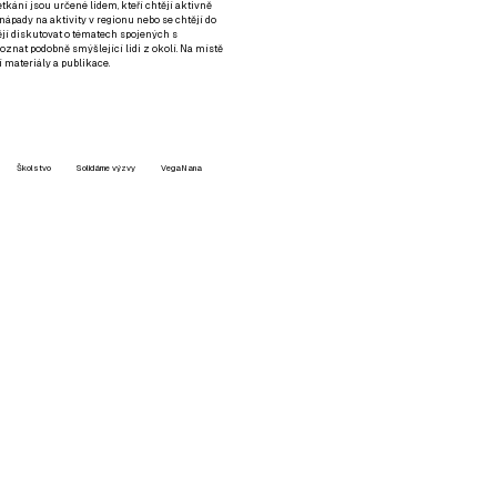
setkání jsou určené lidem, kteří chtějí aktivně
 nápady na aktivity v regionu nebo se chtějí do
tějí diskutovat o tématech spojených s
nat podobně smýšlející lidi z okolí. Na místě
 materiály a publikace.
Školstvo
Solidárne výzvy
VegaNana