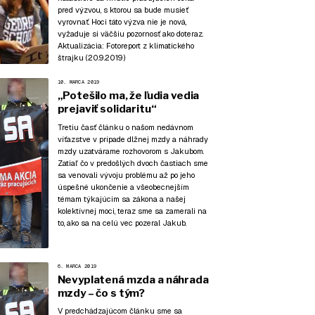
pred výzvou, s ktorou sa bude musieť
vyrovnať. Hoci táto výzva nie je nová,
vyžaduje si väčšiu pozornosť ako doteraz.
Aktualizácia:
Fotoreport z klimatického
štrajku (20.9.2019)
10. MARCA 2019
„Potešilo ma, že ľudia vedia
prejaviť solidaritu“
Tretiu časť článku o našom nedávnom
víťazstve v prípade dlžnej mzdy a náhrady
mzdy uzatvárame rozhovorom s Jakubom.
Zatiaľ čo v predošlých dvoch častiach sme
sa venovali
vývoju problému až po jeho
úspešné ukončenie
a všeobecnejším
témam
týkajúcim sa zákona a našej
kolektívnej moci
, teraz sme sa zamerali na
to, ako sa na celú vec pozeral Jakub.
6. MARCA 2019
Nevyplatená mzda a náhrada
mzdy – čo s tým?
V predchádzajúcom článku
sme sa