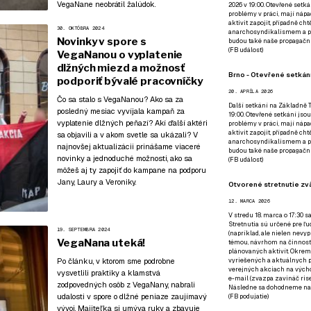
VegaNane neobrátil žalúdok.
2026 v 19:00. Otevřené setká
problémy v práci, mají nápad
aktivit zapojit, případně ch
30. OKTÓBRA 2024
anarchosyndikalismem a poz
Novinky v spore s
budou také naše propagační
(
FB událost
)
VegaNanou o vyplatenie
dlžných miezd a možnosť
Brno - Otevřené setkání
podporiť bývalé pracovníčky
20. APRÍLA 2026
Čo sa stalo s VegaNanou? Ako sa za
Další setkání na Základně Tř
posledný mesiac vyvíjala kampaň za
19:00. Otevřené setkání jsou
vyplatenie dlžných peňazí? Akí ďalší aktéri
problémy v práci, mají nápad
aktivit zapojit, případně ch
sa objavili a v akom svetle sa ukázali? V
anarchosyndikalismem a poz
najnovšej aktualizácii prinášame viaceré
budou také naše propagační
novinky a jednoduché možnosti, ako sa
(
FB událost
)
môžeš aj ty zapojiť do kampane na podporu
Jany, Laury a Veroniky.
Otvorené stretnutie zvä
12. MARCA 2026
V stredu 18. marca o 17:30 s
Stretnutia sú určené pre ľud
19. SEPTEMBRA 2024
(napríklad, ale nielen nevy
VegaNana uteká!
témou, návrhom na činnosť 
plánovaných aktivít. Okrem
Po článku, v ktorom sme podrobne
vyriešených a aktuálnych p
verejných akciach na výcho
vysvetlili praktiky a klamstvá
e-mail (zvazpa zavináč rise
zodpovedných osôb z VegaNany, nabrali
Následne sa dohodneme na p
udalosti v spore o dlžné peniaze zaujímavý
(
FB podujatie
)
vývoj. Majiteľka si umýva ruky a zbavuje