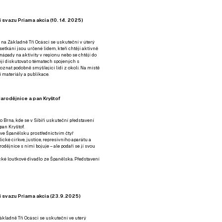
 svazu Priama akcia (10. 14. 2025)
 na Základně Tři Ocásci se uskuteční v úterý
é setkání jsou určené lidem, kteří chtějí aktivně
 nápady na aktivity v regionu nebo se chtějí do
tějí diskutovat o tématech spojených s
nat podobně smýšlející lidi z okolí. Na místě
 materiály a publikace.
arodějnice a pan Kryštof
o Brna, kde se v Sibiři uskuteční představení
pan Kryštof.
 ve Španělsku prostřednictvím čtyř
ické církve, justice, represivního aparátu a
odějnice s nimi bojuje – ale podaří se jí svou
tické loutkové divadlo ze Španělska. Představení
í svazu Priama akcia (23.9.2025)
ákladně Tři Ocásci se uskuteční ve uterý