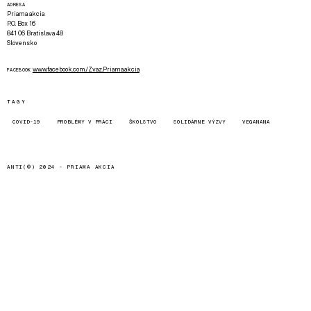
ADRESA
Priama akcia
P.O. Box 16
841 06 Bratislava 48
Slovensko
www.facebook.com/Zvaz.Priama.akcia
FACEBOOK
TAGY
COVID-19
PROBLÉMY V PRÁCI
ŠKOLSTVO
SOLIDÁRNE VÝZVY
VEGANANA
ANTI(©) 2024 -
PRIAMA AKCIA