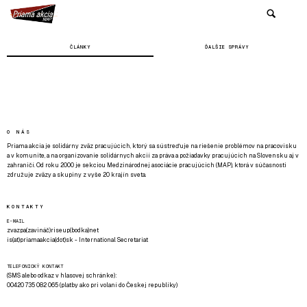
ČLÁNKY
ĎALŠIE SPRÁVY
O NÁS
Priama akcia je solidárny zväz pracujúcich, ktorý sa sústreďuje na riešenie problémov na pracovisku
a v komunite, a na organizovanie solidárnych akcií za práva a požiadavky pracujúcich na Slovensku aj v
zahraničí. Od roku 2000 je sekciou Medzinárodnej asociácie pracujúcich (MAP), ktorá v súčasnosti
združuje zväzy a skupiny z vyše 20 krajín sveta.
KONTAKTY
E-MAIL
zvazpa(zavináč)riseup(bodka)net
is(at)priamaakcia(dot)sk - International Secretariat
TELEFONICKÝ KONTAKT
(SMS alebo odkaz v hlasovej schránke):
00420 735 082 065 (platby ako pri volaní do Českej republiky)