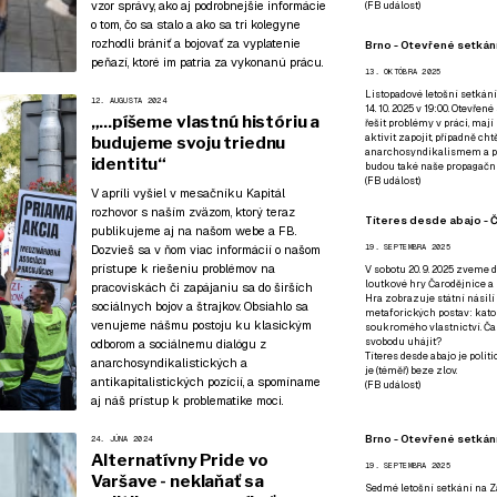
vzor správy, ako aj podrobnejšie informácie
(
FB událost
)
o tom, čo sa stalo a ako sa tri kolegyne
rozhodli brániť a bojovať za vyplatenie
Brno - Otevřené setkání
peňazí, ktoré im patria za vykonanú prácu.
13. OKTÓBRA 2025
Listopadové letošní setkání
12. AUGUSTA 2024
14. 10. 2025 v 19:00. Otevřen
„...píšeme vlastnú históriu a
řešit problémy v práci, mají
aktivit zapojit, případně ch
budujeme svoju triednu
anarchosyndikalismem a poz
identitu“
budou také naše propagační
(
FB událost
)
V apríli vyšiel v mesačníku Kapitál
rozhovor s naším zväzom
, ktorý teraz
Títeres desde abajo - Č
publikujeme aj na našom webe a FB.
Dozvieš sa v ňom viac informácií o našom
19. SEPTEMBRA 2025
prístupe k riešeniu problémov na
V sobotu 20. 9. 2025 zveme d
loutkové hry Čarodějnice a 
pracoviskách či zapájaniu sa do širších
Hra zobrazuje státní násilí
sociálnych bojov a štrajkov. Obsiahlo sa
metaforických postav: katol
venujeme nášmu postoju ku klasickým
soukromého vlastnictví. Čar
svobodu uhájit?
odborom a sociálnemu dialógu z
Títeres desde abajo je poli
anarchosyndikalistických a
je (téměř) beze zlov.
antikapitalistických pozícií, a spomíname
(
FB událost
)
aj náš prístup k problematike moci.
Brno - Otevřené setkán
24. JÚNA 2024
Alternatívny Pride vo
19. SEPTEMBRA 2025
Varšave - neklaňať sa
Sedmé letošní setkání na Z