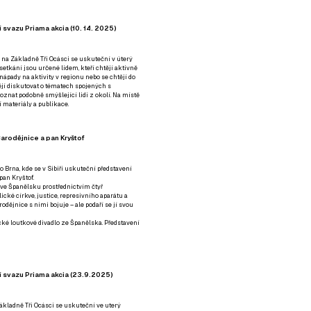
 svazu Priama akcia (10. 14. 2025)
 na Základně Tři Ocásci se uskuteční v úterý
é setkání jsou určené lidem, kteří chtějí aktivně
 nápady na aktivity v regionu nebo se chtějí do
tějí diskutovat o tématech spojených s
nat podobně smýšlející lidi z okolí. Na místě
 materiály a publikace.
arodějnice a pan Kryštof
o Brna, kde se v Sibiři uskuteční představení
pan Kryštof.
 ve Španělsku prostřednictvím čtyř
ické církve, justice, represivního aparátu a
odějnice s nimi bojuje – ale podaří se jí svou
tické loutkové divadlo ze Španělska. Představení
í svazu Priama akcia (23.9.2025)
ákladně Tři Ocásci se uskuteční ve uterý