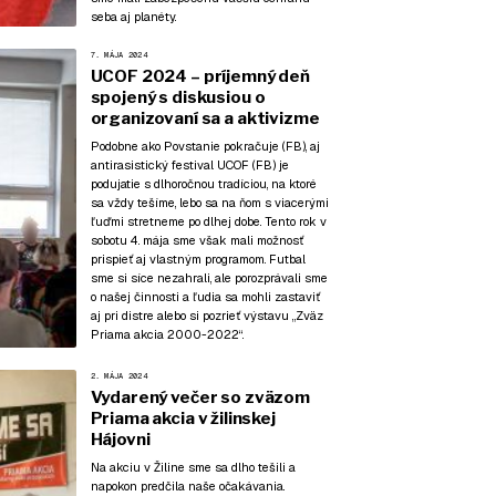
seba aj planéty.
7. MÁJA 2024
UCOF 2024 – príjemný deň
spojený s diskusiou o
organizovaní sa a aktivizme
Podobne ako Povstanie pokračuje (
FB
), aj
antirasistický festival UCOF (
FB
) je
podujatie s dlhoročnou tradíciou, na ktoré
sa vždy tešíme, lebo sa na ňom s viacerými
ľuďmi stretneme po dlhej dobe. Tento rok v
sobotu 4. mája sme však mali možnosť
prispieť aj vlastným programom. Futbal
sme si síce nezahrali, ale porozprávali sme
o našej činnosti a ľudia sa mohli zastaviť
aj pri distre alebo si pozrieť výstavu „Zväz
Priama akcia 2000-2022“.
2. MÁJA 2024
Vydarený večer so zväzom
Priama akcia v žilinskej
Hájovni
Na akciu v Žiline sme sa dlho tešili a
napokon predčila naše očakávania.