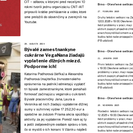
CIT – odborov, s ktorými pred necelými 10
Brno - Otevřené setkání
rokmi tvorili jednu organizáciu. CNT-AIT
pripravili krátke prehlásenie a video, ktoré
27. FEBRUÁRA 2026
sme preložili do slovenčiny a zverejnili
na
Druhý letošní setkání na Zá
12.03. 2026 v 19:00. Otevřen
Youtube
.
řešit problémy v práci, mají
aktivit zapojit, případně ch
anarchosyndikalismem a poz
budou také naše propagační
(
FB událost
)
28. AUGUSTA 2024
Bývalé zamestnankyne
Brno - Otevřené setkání
cukrárne VegaNana žiadajú
21. JANUÁRA 2026
vyplatenie dlžných miezd.
První letošní setkání na Zák
Podporme ich!
v 19:00. Otevřené setkání js
problémy v práci, mají nápad
Katarína Podhorová (šéfka) a Alexandra
aktivit zapojit, případně ch
Podhorová (majiteľka živnostenského
anarchosyndikalismem a poz
budou také naše propagační
oprávnenia na podnik) odmietajú vyplatiť
(
FB událost
)
tri bývalé zamestnankyne, ktoré pomáhali
formovať začínajúcu vegánsku cukráreň.
Brno - Otevřené setkání
Bývalé pracovníčky Jana, Laura a
Veronika od nich žiadajú vyplatenie dlžnej
26. NOVEMBRA 2025
sumy v súhrnnej výške 17 252,30 eur a
Poslední letošní setkání na
spoločne so zväzom Priama akcia spúšťajú
12. 2025 v 19:00. Otevřené s
řešit problémy v práci, mají
aktivity za jej vyplatenie. Pomôž nám aj ty
aktivit zapojit, případně ch
a pošli zodpovedným osobám správu o tom,
anarchosyndikalismem a poz
čo si myslíš o ich konaní. V článku nájdeš
budou také naše propagační