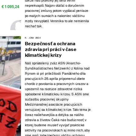
takže nás praktiky jej šéfa veľmi
neprekvapili. Najprv otáľal s doručením
pracovnej zmluvy, potom vyplácal peniaze
po malých sumách a nakoniec väčšinu
mzdy nevyplatil. Veronika to ale nemienila
nechať tak.
6. JÚNA 2024
Bezpečnosť a ochrana
zdravia pri práci v čase
klimatickej krízy
Náš spriatelený zväz ASN (Anarcho-
Syndikalistisches Netzwerk) z Kolína nad
Rýnom si pri príležitosti Pamätného dňa
pracujúcich 28. apríla pripomenul obete
chorôb z povolania a pracovných úrazov a
upozornil na rastúce zdravotné riziká
spôsobené klimatickou krízou. S ASN sme
súčasťou pracovnej skupiny
Medzinárodnej asociácie pracujúcich
venujúcej sa klimatickej kríze. Táto téma je
čoraz naliehavejšia a dotýka sa nášho
zdravia a životov. Čaká nás budúcnosť, v
ktorej budeme musieť vyvíjať praktické
aktivity na pracoviskách aj mimo nich, aby
sme mali zabezpečenú väčšiu ochranu