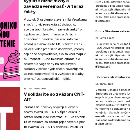
vyplatiť dlžné mzdy a
2026 v 19:00. Otevřené setká
zavádza verejnosť - A teraz
problémy v práci, mají nápad
aktivit zapojit, případně ch
fakty
anarchosyndikalismem a poz
budou také naše propagační
V utorok 3. septembra zverejnila VegaNana
(
FB událost
)
emotívnu videoreakciu súvisiacu so
sporom troch bývalých zamestnankýň o
Brno - Otevřené setkání
vyplatenie dlžných miezd a ďalších
20. APRÍLA 2026
finančných nárokov (pre viac info
pozri
predošlý článok
alebo
FB
). V tomto článku
Další setkání na Základně Tř
19:00. Otevřené setkání jsou
nájdeš video prepísané do textovej podoby
problémy v práci, mají nápad
doplnené o vysvetlenia, ako sa veci majú v
aktivit zapojit, případně ch
skutočnosti. Bude to dlhšie čítanie, ale
anarchosyndikalismem a poz
budou také naše propagační
správanie VegaNany na sociálnych
(
FB událost
)
sieťach v posledných dňoch považujeme
za neakceptovateľné a vyžadovalo si, aby
Otvorené stretnutie zvä
sme naň zareagovali obšírnejšie.
12. MARCA 2026
15. SEPTEMBRA 2024
V stredu 18. marca o 17:30 s
V solidarite so zväzom CNT-
Stretnutia sú určené pre ľud
(napríklad, ale nielen nevy
AIT
témou, návrhom na činnosť 
plánovaných aktivít. Okrem
Prinášame novinky o vývoji súdnych
vyriešených a aktuálnych p
sporov zväzu CNT-AIT v Španielsku (o
verejných akciach na výcho
e-mail (zvazpa zavináč rise
pozadí sporu
viac informácií tu
). Vo štvrtok
Následne sa dohodneme na p
19. septembra sa začnú pojednávania proti
(
FB podujatie
)
16 zväzom CNT-AIT v dôsledku žalôb CNT-