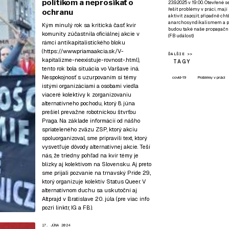
politikom a neprosíkať o
23.9.2025 v 19:00. Otevřené 
řešit problémy v práci, mají
ochranu
aktivit zapojit, případně ch
anarchosyndikalismem a poz
Kým minulý rok sa kritická časť kvír
budou také naše propagační
komunity zúčastnila oficiálnej akcie v
(
FB událost
)
rámci antikapitalistického bloku
(
https://www.priamaakcia.sk/V-
ĎALŠIE >>
kapitalizme-neexistuje-rovnost-.html
),
TAGY
tento rok bola situácia vo Varšave iná.
Nespokojnosť s uzurpovaním si témy
covid-19
Problémy v práci
istými organizáciami a osobami viedla
viaceré kolektívy k zorganizovaniu
alternatívneho pochodu, ktorý 8. júna
prešiel prevažne robotníckou štvrťou
Praga. Na základe informácií od nášho
spriateleného zväzu ZSP, ktorý akciu
spoluorganizoval, sme pripravili text, ktorý
vysvetľuje dôvody alternatívnej akcie. Teší
nás, že triedny pohľad na kvír témy je
blízky aj kolektívom na Slovensku. Aj preto
sme prijali pozvanie na
trnavský Pride 29.
,
ktorý organizuje kolektív Status Queer. V
alternatívnom duchu sa uskutoční aj
Altprajd v Bratislave 20. júla (pre viac info
pozri
linktr
,
IG
a
FB
).
17. JÚNA 2024