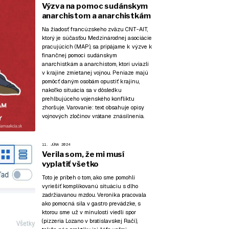
Výzva na pomoc sudánskym
anarchistom a anarchistkám
Na žiadosť francúzskeho zväzu CNT-AIT,
ktorý je súčasťou Medzinárodnej asociácie
pracujúcich (MAP), sa pripájame k výzve k
finančnej pomoci sudánskym
anarchistkám a anarchistom, ktorí uviazli
v krajine zmietanej vojnou. Peniaze majú
pomôcť daným osobám opustiť krajinu,
nakoľko situácia sa v dôsledku
prehlbujúceho vojenského konfliktu
zhoršuje. Varovanie: text obsahuje opisy
vojnových zločinov vrátane znásilnenia.
11. JÚNA 2024
Verila som, že mi musí
vyplatiť všetko
Toto je príbeh o tom, ako sme pomohli
vyriešiť komplikovanú situáciu s dlho
zadržiavanou mzdou. Veronika pracovala
ako pomocná sila v gastro prevádzke, s
ktorou sme už v minulosti viedli spor
(pizzeria Lozano v bratislavskej Rači),