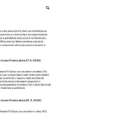
y zväz pracujúcich, ktorý sa sústreďuje na
racovisku a v komunite, a na organizovanie
áva a požiadavky pracujúcich na Slovensku
2000 je sekciou Medzinárodnej asociácie
á v súčasnosti združuje zväzy a skupiny z
 svazu Priama akcia (17. 6. 2026)
adně Tři Ocásci se uskuteční ve středu 17. 6.
ní jsou určené lidem, kteří chtějí aktivněřešit
y na aktivity v regionu nebo se chtějí do
tějí diskutovat o tématech spojených s
nat podobně smýšlející lidi z okolí. Na místě
 materiály a publikace.
 svazu Priama akcia (19. 5. 2026)
ladně Tři Ocásci se uskuteční v úterý 19. 5.