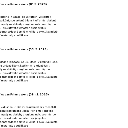
 svazu Priama akcia (12. 3. 2026)
kladně Tři Ocásci se uskuteční ve čtvrtek
é setkání jsou určené lidem, kteří chtějí aktivně
 nápady na aktivity v regionu nebo se chtějí do
tějí diskutovat o tématech spojených s
nat podobně smýšlející lidi z okolí. Na místě
 materiály a publikace.
 svazu Priama akcia (03. 2. 2026)
ladně Tři Ocásci se uskuteční v úterý 3. 2. 2026
ou určené lidem, kteří chtějí aktivně řešit
y na aktivity v regionu nebo se chtějí do
tějí diskutovat o tématech spojených s
nat podobně smýšlející lidi z okolí. Na místě
 materiály a publikace.
 svazu Priama akcia (08. 12. 2025)
 Základně Tři Ocásci se uskuteční v ponděli 8.
etkání jsou určené lidem, kteří chtějí aktivně
 nápady na aktivity v regionu nebo se chtějí do
tějí diskutovat o tématech spojených s
nat podobně smýšlející lidi z okolí. Na místě
 materiály a publikace.