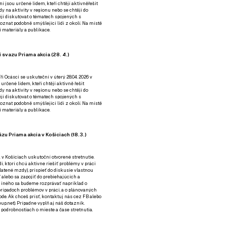
ní jsou určené lidem, kteří chtějí aktivněřešit
y na aktivity v regionu nebo se chtějí do
tějí diskutovat o tématech spojených s
nat podobně smýšlející lidi z okolí. Na místě
 materiály a publikace.
 svazu Priama akcia (28. 4.)
i Ocásci se uskuteční v úterý 28.04. 2026 v
 určené lidem, kteří chtějí aktivně řešit
y na aktivity v regionu nebo se chtějí do
tějí diskutovat o tématech spojených s
nat podobně smýšlející lidi z okolí. Na místě
 materiály a publikace.
zu Priama akcia v Košiciach (18.3.)
a v Košiciach uskutoční otvorené stretnutie.
í, ktorí chcú aktívne riešiť problémy v práci
platené mzdy), prispieť do diskusie vlastnou
alebo sa zapojiť do prebiehajúcich a
 iného sa budeme rozprávať napríklad o
rípadoch problémov v práci, a o plánovaných
de. Ak chceš prísť, kontaktuj nás cez
FB
alebo
up.net). Prípadne
vyplň aj náš dotazník
.
odrobnostiach o mieste a čase stretnutia.