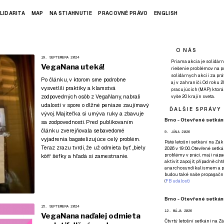
LIDARITA
MAP
NA STIAHNUTIE
PRACOVNÉ PRÁVO
ENGLISH
O NÁS
19. SEPTEMBRA 2024
Priama akcia je solidárn
VegaNana uteká!
riešenie problémov na p
solidárnych akcií za pr
Po článku, v ktorom sme podrobne
aj v zahraničí. Od roku 
vysvetlili praktiky a klamstvá
pracujúcich (MAP), ktor
zodpovedných osôb z VegaNany, nabrali
vyše 20 krajín sveta.
udalosti v spore o dlžné peniaze zaujímavý
ĎALŠIE SPRÁVY
vývoj. Majiteľka si umýva ruky a zbavuje
Brno - Otevřené setkání
sa zodpovednosti. Pred publikovaním
článku zverejňovala sebavedomé
9. JÚNA 2026
vyjadrenia bagatelizujúce celý problém.
Páté
letošní setkání na Zákl
Teraz zrazu tvrdí, že už odmieta byť „biely
2026 v 19:00. Otevřené setká
problémy v práci, mají nápad
kôň“ šéfky a hľadá si zamestnanie.
aktivit zapojit, případně ch
anarchosyndikalismem a poz
budou také naše propagační
(
FB událost
)
Brno - Otevřené setkání
15. SEPTEMBRA 2024
12. MÁJA 2026
VegaNana naďalej odmieta
Čtvrtý
letošní setkání na Zák