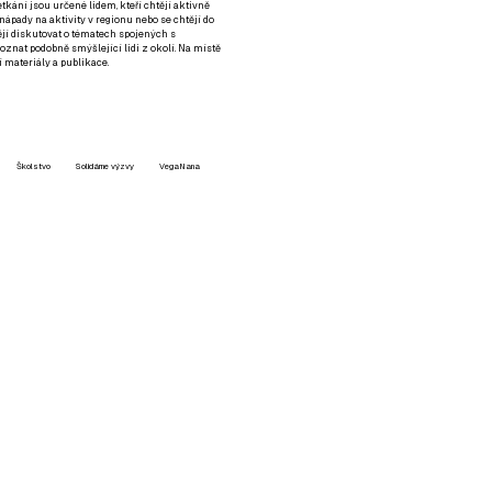
setkání jsou určené lidem, kteří chtějí aktivně
 nápady na aktivity v regionu nebo se chtějí do
tějí diskutovat o tématech spojených s
nat podobně smýšlející lidi z okolí. Na místě
 materiály a publikace.
Školstvo
Solidárne výzvy
VegaNana