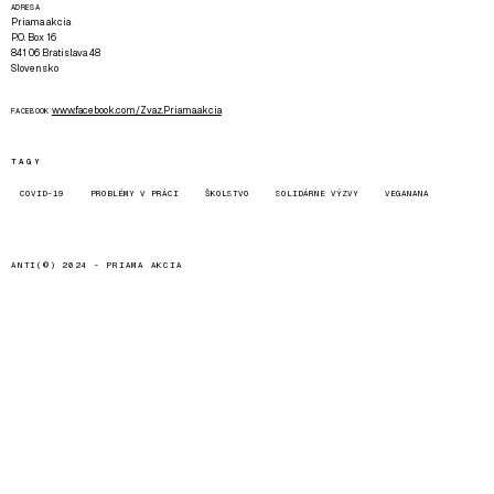
ADRESA
Priama akcia
P.O. Box 16
841 06 Bratislava 48
Slovensko
www.facebook.com/Zvaz.Priama.akcia
FACEBOOK
TAGY
COVID-19
PROBLÉMY V PRÁCI
ŠKOLSTVO
SOLIDÁRNE VÝZVY
VEGANANA
ANTI(©) 2024 -
PRIAMA AKCIA