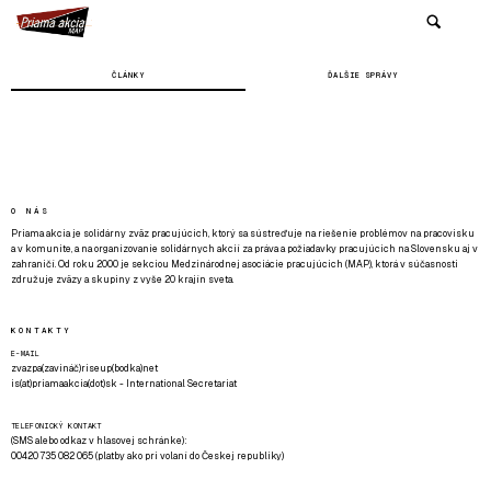
ČLÁNKY
ĎALŠIE SPRÁVY
O NÁS
Priama akcia je solidárny zväz pracujúcich, ktorý sa sústreďuje na riešenie problémov na pracovisku
a v komunite, a na organizovanie solidárnych akcií za práva a požiadavky pracujúcich na Slovensku aj v
zahraničí. Od roku 2000 je sekciou Medzinárodnej asociácie pracujúcich (MAP), ktorá v súčasnosti
združuje zväzy a skupiny z vyše 20 krajín sveta.
KONTAKTY
E-MAIL
zvazpa(zavináč)riseup(bodka)net
is(at)priamaakcia(dot)sk - International Secretariat
TELEFONICKÝ KONTAKT
(SMS alebo odkaz v hlasovej schránke):
00420 735 082 065 (platby ako pri volaní do Českej republiky)